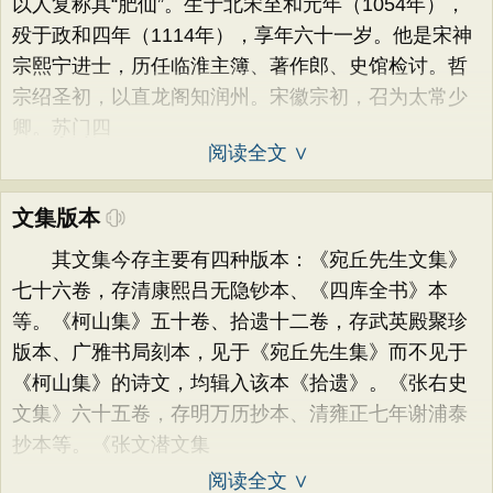
以人复称其“肥仙”。生于北宋至和元年（1054年），
殁于政和四年（1114年），享年六十一岁。他是宋神
宗熙宁进士，历任临淮主簿、著作郎、史馆检讨。哲
宗绍圣初，以直龙阁知润州。宋徽宗初，召为太常少
卿。苏门四
阅读全文 ∨
文集版本
其文集今存主要有四种版本：《宛丘先生文集》
七十六卷，存清康熙吕无隐钞本、《四库全书》本
等。《柯山集》五十卷、拾遗十二卷，存武英殿聚珍
版本、广雅书局刻本，见于《宛丘先生集》而不见于
《柯山集》的诗文，均辑入该本《拾遗》。《张右史
文集》六十五卷，存明万历抄本、清雍正七年谢浦泰
抄本等。《张文潜文集
阅读全文 ∨