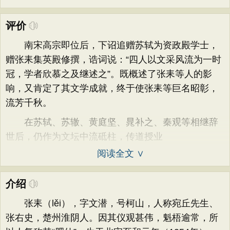
评价
南宋高宗即位后，下诏追赠苏轼为资政殿学士，
赠张耒集英殿修撰，诰词说：“四人以文采风流为一时
冠，学者欣慕之及继述之”。既概述了张耒等人的影
响，又肯定了其文学成就，终于使张耒等巨名昭彰，
流芳千秋。
在苏轼、苏辙、黄庭坚、晁补之、秦观等相继辞
世后，仍作为文坛中流砥柱，传道授业
阅读全文 ∨
介绍
张耒（lěi），字文潜，号柯山，人称宛丘先生、
张右史，楚州淮阴人。因其仪观甚伟，魁梧逾常，所