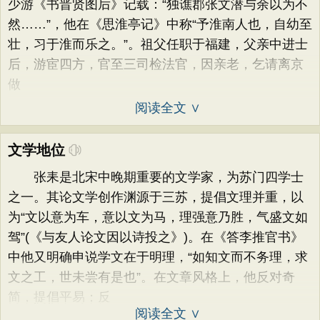
少游《书晋贤图后》记载：“独谯郡张文潜与余以为不
然……”，他在《思淮亭记》中称“予淮南人也，自幼至
壮，习于淮而乐之。”。祖父任职于福建，父亲中进士
后，游宦四方，官至三司检法官，因亲老，乞请离京
做
阅读全文 ∨
文学地位
张耒是北宋中晚期重要的文学家，为苏门四学士
之一。其论文学创作渊源于三苏，提倡文理并重，以
为“文以意为车，意以文为马，理强意乃胜，气盛文如
驾”(《与友人论文因以诗投之》)。在《答李推官书》
中他又明确申说学文在于明理，“如知文而不务理，求
文之工，世未尝有是也”。在文章风格上，他反对奇
简，提倡平易；反
阅读全文 ∨