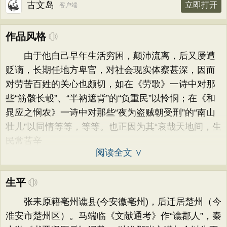
古文岛
立即打开
客户端
作品风格
由于他自己早年生活穷困，颠沛流离，后又屡遭
贬谪，长期任地方卑官，对社会现实体察甚深，因而
对劳苦百姓的关心也颇切，如在《劳歌》一诗中对那
些“筋骸长彀”、“半衲遮背”的“负重民”以怜悯；在《和
晁应之悯农》一诗中对那些“夜为盗贼朝受刑”的“南山
壮儿”以同情等等，等等。也正因为其“哀哉天地间，生
民常苦辛
阅读全文 ∨
生平
张耒原籍亳州谯县(今安徽亳州)，后迁居楚州（今
淮安市楚州区）。马端临《文献通考》作“谯郡人”，秦