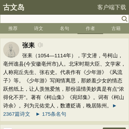
古文岛
客户端下载
推荐
诗文
名句
作者
古籍
张耒
张耒（1054—1114年），字文潜，号柯山，
亳州谯县(今安徽亳州市)人。北宋时期大臣、文学家，
人称宛丘先生、张右史。代表作有《少年游》《风流
子》等。《少年游》写闺情离思，那娇羞少女的情态
跃然纸上，让人羡煞爱煞，那份温情美妙真是有点“浓
得化不开”。著有《柯山集》《宛邱集》。词有《柯山
诗余》。列为元佑党人，数遭贬谪，晚居陈州。
►
2367篇诗文
► 175条名句