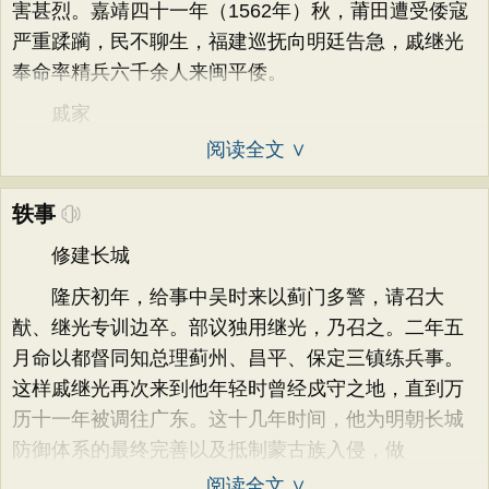
害甚烈。嘉靖四十一年（1562年）秋，莆田遭受倭寇
严重蹂躏，民不聊生，福建巡抚向明廷告急，戚继光
奉命率精兵六千余人来闽平倭。
戚家
阅读全文 ∨
轶事
修建长城
隆庆初年，给事中吴时来以蓟门多警，请召大
猷、继光专训边卒。部议独用继光，乃召之。二年五
月命以都督同知总理蓟州、昌平、保定三镇练兵事。
这样戚继光再次来到他年轻时曾经戍守之地，直到万
历十一年被调往广东。这十几年时间，他为明朝长城
防御体系的最终完善以及抵制蒙古族入侵，做
阅读全文 ∨