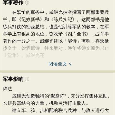
军事著作
在繁忙的军务中，戚继光抽空撰写了两部重要兵
书，即《纪效新书》和《练兵实纪》。这两部书是他
练兵打仗的经验总结，也是他训练军队的教本，在军
事学上有很高的地位，皆收录《四库全书》，占军事
著作的十分之一。戚继光还以「能诗」著称，喜欢延
揽文士，饮酒赋诗，往来酬对，晚年将诗文编为《止
止堂集》。戚继光还
阅读全文 ∨
军事影响
阵法
戚继光创造独特的“鸳鸯阵”，充分发挥集体互助、
长短兵器结合的力量，机动灵活打击敌人。
建立车、骑、步相配的联合兵种，与敌人进行大