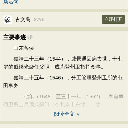
条名句
古文岛
立即打开
客户端
主要事迹
山东备倭
嘉靖二十三年（1544），戚景通因病去世，十七
岁的戚继光袭任父职，成为登州卫指挥佥事。
嘉靖二十五年（1546），分工管理登州卫所的屯
田事务。
二十七年（1548）至三十一年（1552），奉命率
领卫所士兵远戍蓟门（今北京市东北），春
阅读全文 ∨