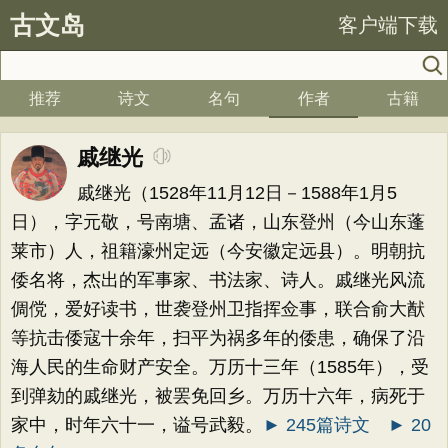
古文岛
客户端下载
推荐
诗文
名句
作者
古籍
戚继光
戚继光（1528年11月12日－1588年1月5
日），字元敬，号南塘、孟诸，山东登州（今山东蓬
莱市）人，祖籍濠州定远（今安徽定远县）。明朝抗
倭名将，杰出的军事家、书法家、诗人。戚继光风流
倜傥，爱好读书，世袭登州卫指挥佥事，联合俞大猷
等抗击倭寇十余年，扫平为祸多年的倭患，确保了沿
海人民的生命财产安全。万历十三年（1585年），受
到弹劾的戚继光，被罢免回乡。万历十六年，病死于
家中，时年六十一，谥号武毅。
► 245篇诗文
► 20