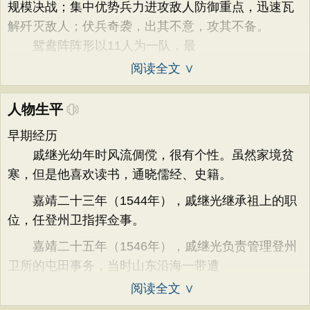
规模决战；集中优势兵力进攻敌人防御重点，迅速瓦
解歼灭敌人；伏兵奇袭，出其不意，攻其不备。
鸳鸯阵阵形以11人为一队，最
阅读全文 ∨
人物生平
早期经历
戚继光幼年时风流倜傥，很有个性。虽然家境贫
寒，但是他喜欢读书，通晓儒经、史籍。
嘉靖二十三年（1544年），戚继光继承祖上的职
位，任登州卫指挥佥事。
嘉靖二十五年（1546年），戚继光负责管理登州
卫所的屯田事务，当时山东沿海一带遭
阅读全文 ∨