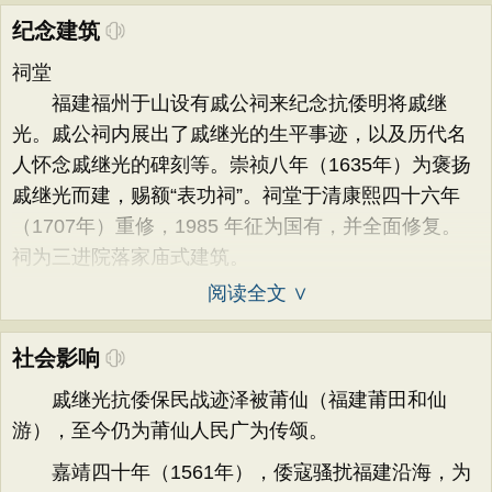
纪念建筑
祠堂
福建福州于山设有戚公祠来纪念抗倭明将戚继
光。戚公祠内展出了戚继光的生平事迹，以及历代名
人怀念戚继光的碑刻等。崇祯八年（1635年）为褒扬
戚继光而建，赐额“表功祠”。祠堂于清康熙四十六年
（1707年）重修，1985 年征为国有，并全面修复。
祠为三进院落家庙式建筑。
阅读全文 ∨
社会影响
戚继光抗倭保民战迹泽被莆仙（福建莆田和仙
游），至今仍为莆仙人民广为传颂。
嘉靖四十年（1561年），倭寇骚扰福建沿海，为