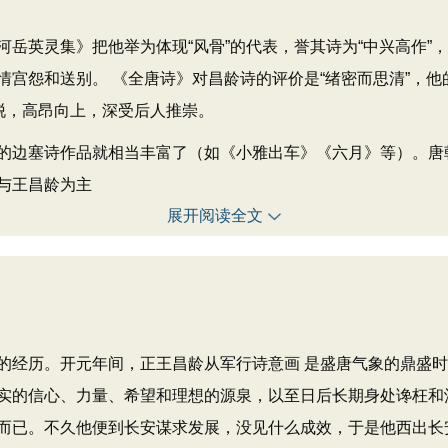
英灵集》把他举为体现“风骨”的代表，誉其诗为“中兴高作”
情宫怨和送别。 《全唐诗》对昌龄诗的评价是“绪密而思清”，
脱，高昂向上，深受后人推崇。
塞诗作品就相当丰富了（如《小雅出车》《六月》等）。唐朝的
与王昌龄为主
展开阅读全文
经历。开元年间，正王昌龄从军行诗意画 是盛唐气象的鼎盛时
实的信心、力量、希望和理想的源泉，以至日后长期身处谗枉和
而已。不久他便到长安谋求发展，没见什么成效，于是他西出长