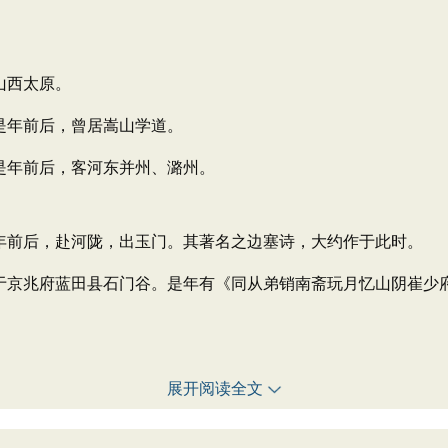
山西太原。
是年前后，曾居嵩山学道。
是年前后，客河东并州、潞州。
年前后，赴河陇，出玉门。其著名之边塞诗，大约作于此时。
京兆府蓝田县石门谷。是年有《同从弟销南斋玩月忆山阴崔少府
展开阅读全文