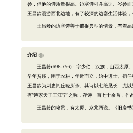
参，但他的诗质量很高。边塞诗可并高适、岑参而
王昌龄漫游西北边地，有了较深的边塞生活体验，
王昌龄的边塞诗善于捕捉典型的情景，有着高度
介绍
王昌龄(698-756)：字少伯，汉族，山西太原
早年贫贱，困于农耕，年近而立，始中进士。初任
王昌龄为刺史闾丘晓所杀。其诗以七绝见长，尤以
有“诗家天子王江宁”之称，存诗一百七十余首，作
王昌龄的籍贯，有太原、京兆两说。《旧唐书