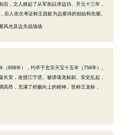
制后，文人掀起了从军热以求边功。开元十三年，
活，后人依次考证称王昌龄为边塞诗的创始和先驱。
塞风光及边关战场场
年（698年），约卒于玄宗天宝十五年（756年）。
返长安，改授江宁丞。被谤谪龙标尉。安史乱起，
调高昂，充满了积极向上的精神。世称王龙标，