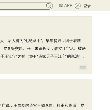
APP
登录
诗人，后人誉为“七绝圣手”。早年贫贱，困于农耕，
、岑参等交厚。开元末返长安，改授江宁丞。被谤
王江宁”之誉（亦有“诗家天子王江宁”的说法）。
完善
之广说，王昌龄的诗实不如李白、杜甫和高适、岑