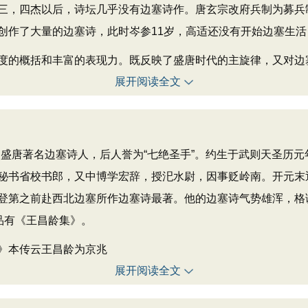
三，四杰以后，诗坛几乎没有边塞诗作。唐玄宗改府兵制为募兵
创作了大量的边塞诗，此时岑参11岁，高适还没有开始边塞生
的概括和丰富的表现力。既反映了盛唐时代的主旋律，又对边
展开阅读全文
。盛唐著名边塞诗人，后人誉为“七绝圣手”。约生于武则天圣历元
秘书省校书郎，又中博学宏辞，授汜水尉，因事贬岭南。开元末
登第之前赴西北边塞所作边塞诗最著。他的边塞诗气势雄浑，格
品有《王昌龄集》。
》本传云王昌龄为京兆
展开阅读全文