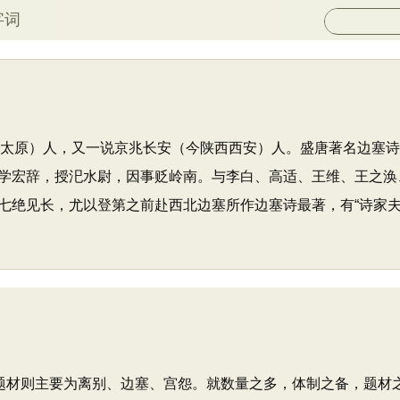
字词
今山西太原）人，又一说京兆长安（今陕西西安）人。盛唐著名边塞
学宏辞，授汜水尉，因事贬岭南。与李白、高适、王维、王之涣
绝见长，尤以登第之前赴西北边塞所作边塞诗最著，有“诗家夫子
材则主要为离别、边塞、宫怨。就数量之多，体制之备，题材