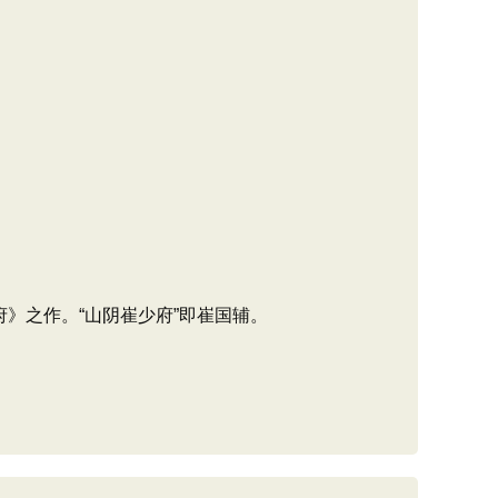
》之作。“山阴崔少府”即崔国辅。