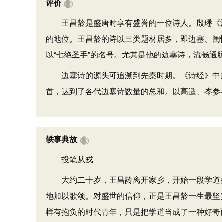
评价
王昌龄是盛唐时享有盛誉的一位诗人。殷璠《河岳
的地位。王昌龄的诗以三类题材居多，即边塞、闺
以“七绝圣手”的名号。尤其是他的边塞诗，流畅通
边塞诗的源头可追溯到先秦时期。《诗经》中的边
首，达到了各代边塞诗数量的总和。以高适、岑参
轶事典故
投笔从戎
大约二十岁，王昌龄离开家乡，开始一段学道的
地加以歌颂。对盛世的信仰，正是王昌龄一生最坚
样有抱负的时代青年，只是把学道当成了一种好奇