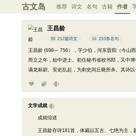
古文岛
推荐
诗文
名句
古籍
作者
王昌龄
212篇诗文
210条名句
王昌龄 (698— 756），字少伯，河东晋阳（
而立之年，始中进士。初任秘书省校书郎，又中博
谪龙标尉。安史乱起，为刺史闾丘晓所杀。其诗以七
文学成就
成就综述
王昌龄存诗181首，体裁以五古、七绝为主，题