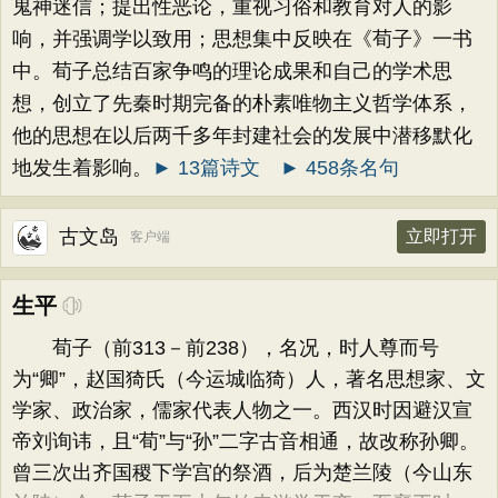
鬼神迷信；提出性恶论，重视习俗和教育对人的影
响，并强调学以致用；思想集中反映在《荀子》一书
中。荀子总结百家争鸣的理论成果和自己的学术思
想，创立了先秦时期完备的朴素唯物主义哲学体系，
他的思想在以后两千多年封建社会的发展中潜移默化
地发生着影响。
► 13篇诗文
► 458条名句
古文岛
立即打开
客户端
生平
荀子（前313－前238），名况，时人尊而号
为“卿”，赵国猗氏（今运城临猗）人，著名思想家、文
学家、政治家，儒家代表人物之一。西汉时因避汉宣
帝刘询讳，且“荀”与“孙”二字古音相通，故改称孙卿。
曾三次出齐国稷下学宫的祭酒，后为楚兰陵（今山东