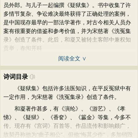
员外郎。与儿子一起编撰《疑狱集》。书中收集了许
多情节复杂、争讼难决最终获得了正确处理的案例，
是中国现存最早的一部法学著作，对古今相关人员办
案有很重要的借鉴和参考价值，并为宋慈著《洗冤集
录》创造了条件。此后，和凝又被转主客郎中兼权知
贡举，春闱开科
阅读全文 ∨
诗词目录
《疑狱集》包括许多法医知识，在平反冤狱中有
一定作用，为宋慈著《洗冤集录》创造了条件。
和凝著作甚多，有《演纶》、《游艺》、《孝
悌》、《疑狱》、《香奁》、《籯金》等集，今多不
传。现存有《宫词》百首等。作品流传和影响颇广，
故契丹称他为“曲子相公”。但他“悔其少作”，多加销毁