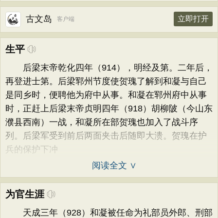
古文岛
立即打开
客户端
生平
后梁末帝乾化四年（914），明经及第。二年后，
再登进士第。后梁郓州节度使贺瑰了解到和凝与自己
是同乡时，便聘他为府中从事。和凝在郓州府中从事
时，正赶上后梁末帝贞明四年（918）胡柳陂（今山东
濮县西南）一战，和凝所在部贺瑰也加入了战斗序
列。后梁军受到前后两面夹击后随即大溃。贺瑰在护
兵的保护下冲
阅读全文 ∨
为官生涯
天成三年（928）和凝被任命为礼部员外郎、刑部