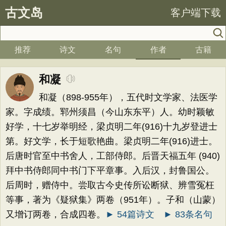
古文岛
客户端下载
推荐
诗文
名句
作者
古籍
和凝
和凝（898-955年），五代时文学家、法医学
家。字成绩。郓州须昌（今山东东平）人。幼时颖敏
好学，十七岁举明经，梁贞明二年(916)十九岁登进士
第。好文学，长于短歌艳曲。梁贞明二年(916)进士。
后唐时官至中书舍人，工部侍郎。后晋天福五年 (940)
拜中书侍郎同中书门下平章事。入后汉，封鲁国公。
后周时，赠侍中。尝取古今史传所讼断狱、辨雪冤枉
等事，著为《疑狱集》两卷（951年）。子和（山蒙）
又增订两卷，合成四卷。
► 54篇诗文
► 83条名句