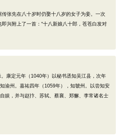
据传张先在八十岁时仍娶十八岁的女子为妾。一次
也即兴附上了一首：“十八新娘八十郎，苍苍白发对
。康定元年（1040年）以秘书丞知吴江县，次年
知渝州。嘉祐四年（1059年），知虢州。以尝知安
词自娱，并与赵抃、苏轼、蔡襄、郑獬、李常诸名士