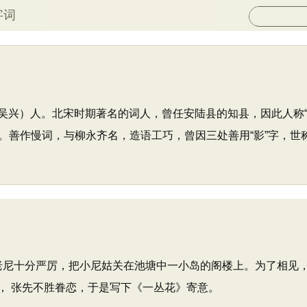
字词
湖州吴兴）人。北宋时期著名的词人，曾任安陆县的知县，因此人称
。善作慢词，与柳永齐名，造语工巧，曾因三处善用“影”字，世
尼十分严厉，把小尼姑关在池塘中一小岛的阁楼上。为了相见，
， 张先不胜眷恋，于是写下《一丛花》寄意。