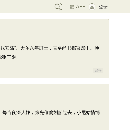
APP
登录
“张安陆”。天圣八年进士，官至尚书都官郎中。晚
称张三影。
完善
 每当夜深人静，张先偷偷划船过去，小尼姑悄悄