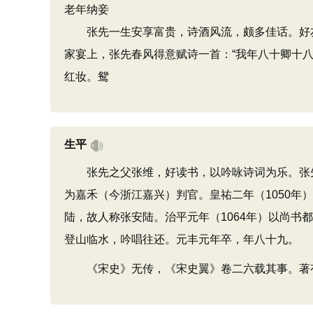
老年纳妾
张先一生安享富贵，诗酒风流，颇多佳话。好友苏
家宴上，张先春风得意赋诗一首：“我年八十卿十
红妆。鸳
生平
张先之父张维，好读书，以吟咏诗词为乐。张先于天
为嘉禾（今浙江嘉兴）判官。皇祐二年（1050年
陆，故人称张安陆。治平元年（1064年）以尚
登山临水，吟唱往还。元丰元年卒，年八十九。
《宋史》无传，《宋史翼》卷二六载其事。著有