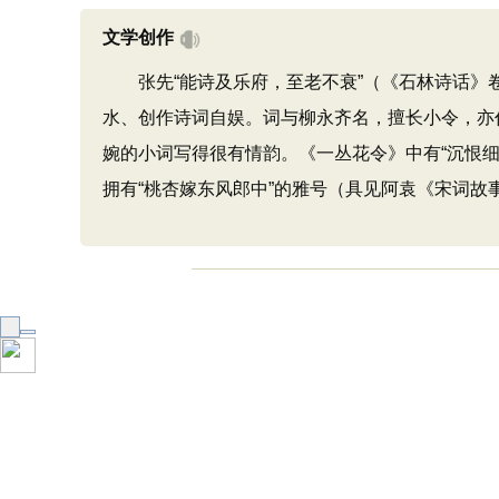
文学创作
张先“能诗及乐府，至老不衰”（《石林诗话》卷
水、创作诗词自娱。词与柳永齐名，擅长小令，亦
婉的小词写得很有情韵。《一丛花令》中有“沉恨
拥有“桃杏嫁东风郎中”的雅号（具见阿袁《宋词