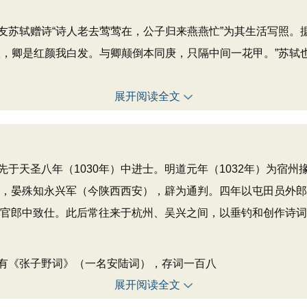
轼赠诗“诗人老去莺莺在，公子归来燕燕忙”为其生活写照。
八，卿是红颜我白发。与卿颠倒本同庚，只隔中间一花甲。”苏轼
展开阅读全文
圣八年（1030年）中进士。明道元年（1032年）为宿州掾
），晏殊知永兴军（今陕西西安），辟为通判。四年以屯田员外郎
书都官郎中致仕。此后常往来于杭州、吴兴之间，以垂钓和创作诗
《张子野词》（一名安陆词），存词一百八
展开阅读全文