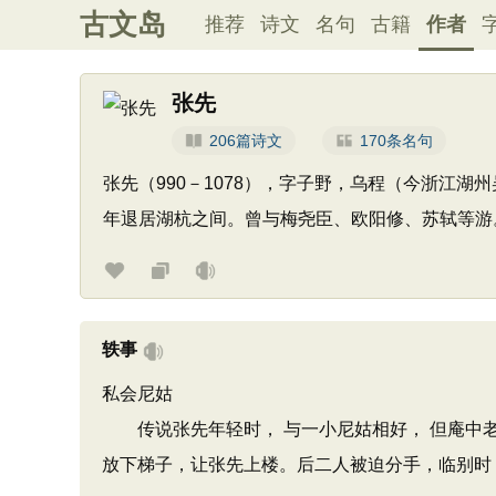
古文岛
推荐
诗文
名句
古籍
作者
张先
206篇诗文
170条名句
张先（990－1078），字子野，乌程（今浙江
年退居湖杭之间。曾与梅尧臣、欧阳修、苏轼等游
轶事
私会尼姑
传说张先年轻时， 与一小尼姑相好， 但庵中老
放下梯子，让张先上楼。后二人被迫分手，临别时