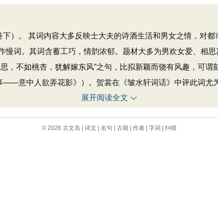
下）。 其词内容大多反映士大夫的诗酒生活和男女之情，对都
作慢词。其词含蓄工巧，情韵浓郁。题材大多为男欢女爱、相思
细思，不如桃杏，犹解嫁东风”之句，比拟新颖而饶有风趣，可谓
故事——意中人欲弄花影》）。贺裳在《皱水轩词话》中评此词尤
展开阅读全文
© 2026
古文岛
|
诗文
|
名句
|
古籍
|
作者
|
字词
|
纠错