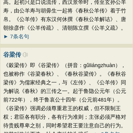
高。起初只是口说流传，西汉景帝时，传至玄孙公羊
寿，由公羊寿与胡毋生一起将《春秋公羊传》着于竹
帛。《公羊传》有东汉何休撰《春秋公羊解诂》、唐
朝徐彦作《公羊传疏》、清朝陈立撰《公羊义疏》。
► 7条名句
谷梁传
《穀梁传》即《谷梁传》（拼音：gǔliángzhuàn），
也被称作《谷梁春秋》、《春秋谷梁传》。《春秋谷
梁传》为儒家经典之一，与《左传》、《公羊传》同
为解说《春秋》的三传之一。起于鲁隐公元年（公元
前722年），终于鲁哀公十四年（公元前481年）。
《谷梁传》强调必须尊重君王的权威，但不限制王
权；君臣各有职分，各有行为准则；主张必须严格对
待贵贱尊卑之别，同时希望君王要注意自己的行为。