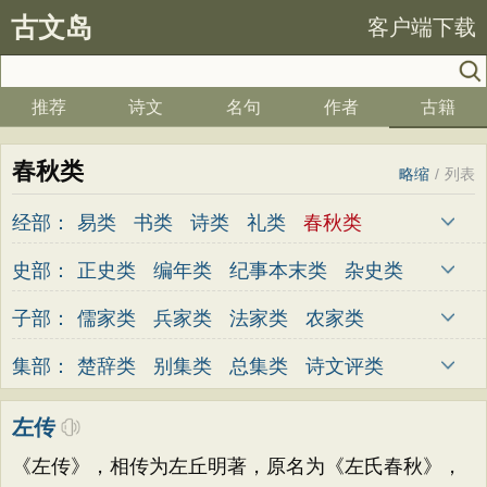
古文岛
客户端下载
推荐
诗文
名句
作者
古籍
春秋类
略缩
/
列表
经部：
易类
书类
诗类
礼类
春秋类
孝经类
五经总义类
四书类
乐类
史部：
正史类
编年类
纪事本末类
杂史类
小学类
别史类
诏令奏议类
传记类
史钞类
子部：
儒家类
兵家类
法家类
农家类
载记类
时令类
地理类
职官类
医家类
天文算法类
术数类
艺术类
集部：
楚辞类
别集类
总集类
诗文评类
政书类
目录类
史评类
谱录类
杂家类
类书类
小说家类
词曲类
左传
释家类
道家类
《左传》，相传为左丘明著，原名为《左氏春秋》，