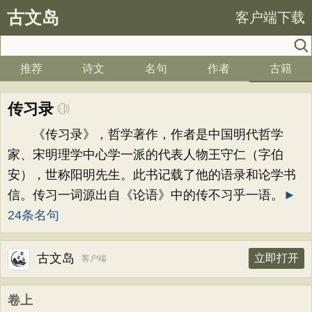
古文岛
客户端下载
推荐
诗文
名句
作者
古籍
传习录
《传习录》，哲学著作，作者是中国明代哲学
家、宋明理学中心学一派的代表人物王守仁（字伯
安），世称阳明先生。此书记载了他的语录和论学书
信。传习一词源出自《论语》中的传不习乎一语。
►
24条名句
古文岛
立即打开
客户端
卷上