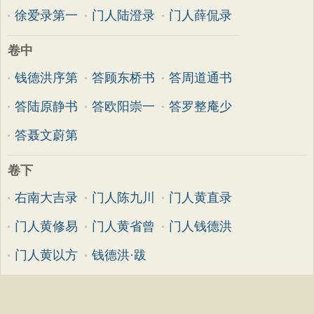
徐爱录第一
门人陆澄录
门人薛侃录
卷中
钱德洪序第
答顾东桥书
答周道通书
答陆原静书
答欧阳崇一
答罗整庵少
答聂文蔚第
卷下
右南大吉录
门人陈九川
门人黄直录
门人黄修易
门人黄省曾
门人钱德洪
门人黄以方
钱德洪·跋