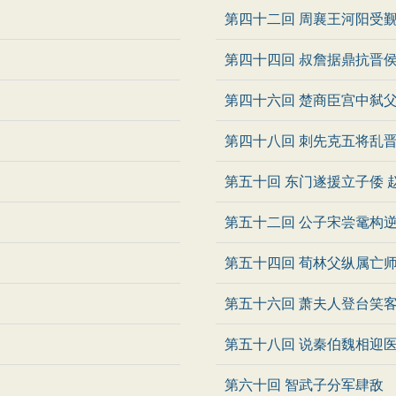
第四十二回 周襄王河阳受
第四十四回 叔詹据鼎抗晋
第四十六回 楚商臣宫中弑
第四十八回 刺先克五将乱晋
第五十回 东门遂援立子倭 
第五十二回 公子宋尝鼋构逆
第五十四回 荀林父纵属亡
第五十六回 萧夫人登台笑
第五十八回 说秦伯魏相迎医
第六十回 智武子分军肆敌