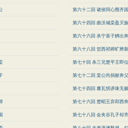
公
第六十二回 诸侯同心围齐
第六十四回 曲沃城栾盈灭
第六十六回 杀宁喜子鱄出
第六十八回 贺西祁师旷辨
蛮
第七十回 杀三兄楚平王即
子
第七十二回 棠公尚捐躯奔
第七十四回 囊瓦惧谤诛无
师
第七十六回 楚昭王弃郢西
国
第七十八回 会夹谷孔子却
否
第八十回 夫差违谏释越 