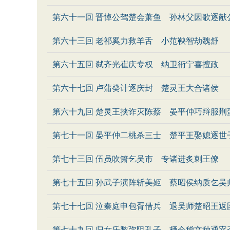
第六十一回 晋悼公驾楚会萧鱼 孙林父因歌逐献
第六十三回 老祁奚力救羊舌 小范鞅智劫魏舒
第六十五回 弑齐光崔庆专权 纳卫衎宁喜擅政
第六十七回 卢蒲癸计逐庆封 楚灵王大合诸侯
第六十九回 楚灵王挟诈灭陈蔡 晏平仲巧辩服荆
第七十一回 晏平仲二桃杀三士 楚平王娶媳逐世
第七十三回 伍员吹箫乞吴市 专诸进炙刺王僚
第七十五回 孙武子演阵斩美姬 蔡昭侯纳质乞吴
第七十七回 泣秦庭申包胥借兵 退吴师楚昭王返
第七十九回 归女乐黎弥阻孔子 栖会稽文种通宰