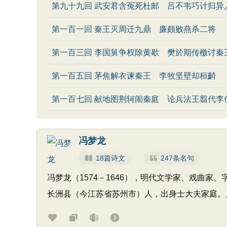
第九十九回 武安君含冤死杜邮 吕不韦巧计归异
第一百一回 秦王灭周迁九鼎 廉颇败燕杀二将
第一百三回 李国舅争权除黄歇 樊於期传檄讨秦
第一百五回 茅焦解衣谏秦王 李牧坚壁却桓齮
第一百七回 献地图荆轲闹秦庭 论兵法王翦代李
冯梦龙
18篇诗文
247条名句
冯梦龙（1574－1646），明代文学家、戏曲
长洲县（今江苏省苏州市）人，出身士大夫家庭。