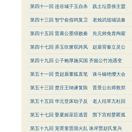
第四十一回 连谷城子玉自杀 践土坛晋侯主盟
第四十三回 智宁俞假鸩复卫 老烛武缒城说秦
第四十五回 晋襄公墨缞败秦 先元帅免胄殉翟
第四十七回 弄玉吹箫双跨凤 赵盾背秦立灵公
第四十九回 公子鲍厚施买国 齐懿公竹池遇变
第五十一回 责赵盾董狐直笔 诛斗椒绝缨大会
第五十三回 楚庄王纳谏复陈 晋景公出师救郑
第五十五回 华元登床劫子反 老人结草亢杜回
第五十七回 娶夏姬巫臣逃晋 围下宫程婴匿孤
第五十九回 宠胥童晋国火乱 诛岸贾赵氏复兴