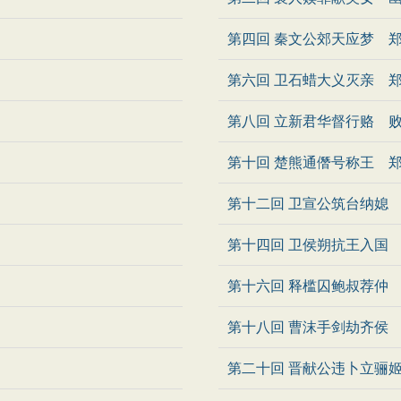
第四回 秦文公郊天应梦 
第六回 卫石蜡大义灭亲 
第八回 立新君华督行赂 
第十回 楚熊通僭号称王 
第十二回 卫宣公筑台纳媳
第十四回 卫侯朔抗王入国
第十六回 释槛囚鲍叔荐仲
第十八回 曹沫手剑劫齐侯
第二十回 晋献公违卜立骊