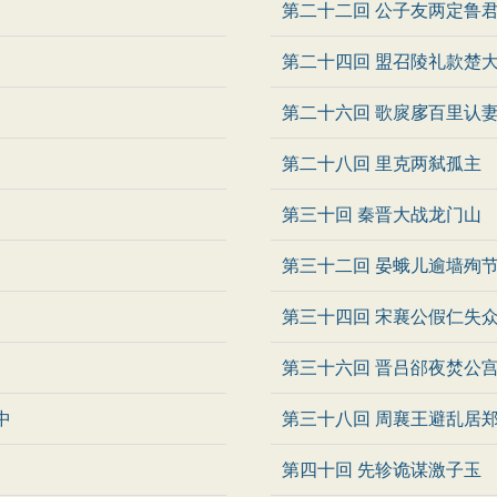
第二十二回 公子友两定鲁
第二十四回 盟召陵礼款楚
第二十六回 歌扊扅百里认
第二十八回 里克两弑孤主
第三十回 秦晋大战龙门山
第三十二回 晏蛾儿逾墙殉
第三十四回 宋襄公假仁失
第三十六回 晋吕郤夜焚公
中
第三十八回 周襄王避乱居
第四十回 先轸诡谋激子玉