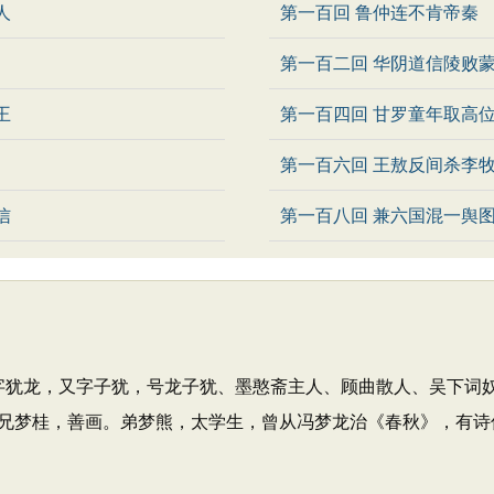
人
第一百回 鲁仲连不肯帝秦
第一百二回 华阴道信陵败
王
第一百四回 甘罗童年取高
第一百六回 王敖反间杀李牧
信
第一百八回 兼六国混一舆
家。字犹龙，又字子犹，号龙子犹、墨憨斋主人、顾曲散人、吴下
兄梦桂，善画。弟梦熊，太学生，曾从冯梦龙治《春秋》，有诗传