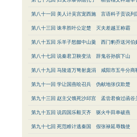
第八十一回 美人计吴宫宠西施 言语科子贡说列
第八十三回 诛芈胜叶公定楚 灭夫差越王称霸
第八十五回 乐羊子怒餟中山羹 西门豹乔送河伯
第八十七回 说秦君卫鞅变法 辞鬼谷孙膑下山
第八十九回 马陵道万弩射庞涓 咸阳市五牛分商
第九十一回 学让国燕哙召兵 伪献地张仪欺楚
第九十三回 赵主父饿死沙邱宫 孟尝君偷过函谷
第九十五回 说四国乐毅灭齐 驱火牛田单破燕
第九十七回 死范睢计逃秦国 假张禄延辱魏使