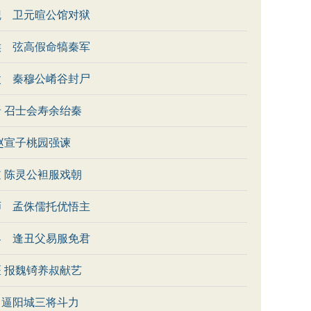
觐 卫元暄公馆对狱
侯 弦高假命犒秦军
父 秦穆公崤谷封尸
 召士会寿余绐秦
赵宣子桃园强谏
 陈灵公袒服戏朝
师 孟侏儒托优悟主
客 逢丑父易服免君
 报魏锜养叔献艺
 逼阳城三将斗力