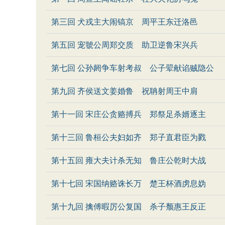
第三回 犬戎主大闹镐京 周平王东迁洛邑
第五回 宠虢公周郑交质 助卫逆鲁宋兴兵
第七回 公孙阏争车射考叔 公子翚献谄贼隐公
第九回 齐侯送文姜婚鲁 祝聃射周王中肩
第十一回 宋庄公贪赂搏兵 郑祭足杀婿逐主
第十三回 鲁桓公夫妇如齐 郑子直君臣为戮
第十五回 雍大夫计杀无知 鲁庄公乾时大战
第十七回 宋国纳赂诛长万 楚王杯酒虏息妫
第十九回 擒傅暇厉公复国 杀子颓惠王反正