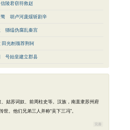
 信陵君窃符救赵
蒙骜 胡卢河庞煖斩剧辛
位 猻煴伪腐乱秦宫
 田光刎颈荐荆轲
图 号始皇建立郡县
词奴、姑苏词奴、前周柱史等。汉族，南直隶苏州府
世。他们兄弟三人并称“吴下三冯”。
完善