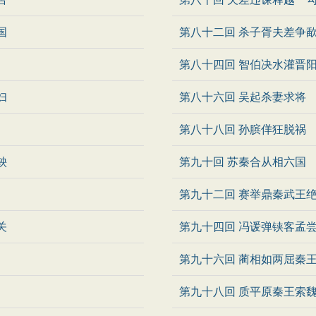
国
第八十二回 杀子胥夫差争
第八十四回 智伯决水灌晋
妇
第八十六回 吴起杀妻求将
第八十八回 孙膑佯狂脱祸
鞅
第九十回 苏秦合从相六国
第九十二回 赛举鼎秦武王
关
第九十四回 冯谖弹铗客孟
第九十六回 蔺相如两屈秦
第九十八回 质平原秦王索