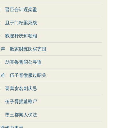
国 晋臣合计逐栾盈
族 且于门杞梁死战
奔 戮崔杼庆封独相
新声 散家财陈氏买齐国
位 劫齐鲁晋昭公寻盟
父难 伍子胥微服过昭关
极 要离贪名刺庆忌
奔 伍子胥掘墓鞭尸
齐 堕三都闻人伏法
勾践竭力事吴