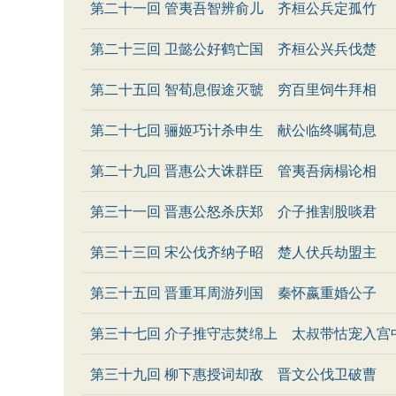
第二十一回 管夷吾智辨俞儿 齐桓公兵定孤竹
第二十三回 卫懿公好鹤亡国 齐桓公兴兵伐楚
第二十五回 智荀息假途灭虢 穷百里饲牛拜相
第二十七回 骊姬巧计杀申生 献公临终嘱荀息
第二十九回 晋惠公大诛群臣 管夷吾病榻论相
第三十一回 晋惠公怒杀庆郑 介子推割股啖君
第三十三回 宋公伐齐纳子昭 楚人伏兵劫盟主
第三十五回 晋重耳周游列国 秦怀嬴重婚公子
第三十七回 介子推守志焚绵上 太叔带怙宠入宫
第三十九回 柳下惠授词却敌 晋文公伐卫破曹