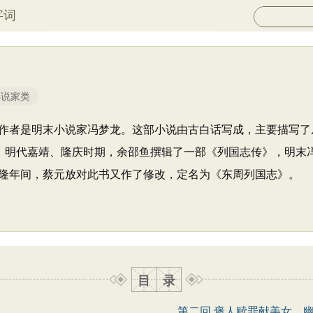
字词
小说家类
作者是明末小说家冯梦龙。这部小说由古白话写成，主要描写了
本，明代嘉靖、隆庆时期，余邵鱼撰辑了一部《列国志传》，明末
隆年间，蔡元放对此书又作了修改，定名为《东周列国志》。
目
录
第二回 褒人赎罪献美女 