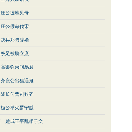
郑庄公掘地见母
郑庄公假命伐宋
败戎兵郑忽辞婚
郑祭足被胁立庶
 高渠弥乘间易君
 齐襄公出猎遇鬼
 战长勺曹刿败齐
 桓公举火爵宁戚
姬 楚成王平乱相子文