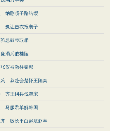
歃 纳蒯瞆子路结缨
阳 豫让击衣报襄子
 驺忌鼓琴取相
 庞涓兵败桂陵
 张仪被激往秦邦
绝蒍 莽赴会楚怀王陷秦
尝 齐王纠兵伐桀宋
王 马服君单解韩国
魏齐 败长平白起坑赵卒