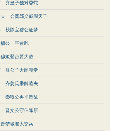
君 齐皇子独对委蛇
大夫 会葵邱义戴周天子
妻 获陈宝穆公证梦
 穆公一平晋乱
 穆姬登台要大赦
节 群公子大闹朝堂
众 齐姜氏乘醉遣夫
宫 秦穆公再平晋乱
郑 晋文公守信降原
 晋楚城濮大交兵