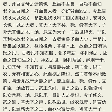
者，此吾父母之遗德也，丘虽不吾誉，吾独不自知
邪？且吾闻之，好面誉人者，亦好背而毁之。今丘告
我以大城众民，是欲规我以利而恒民畜我也，安可久
长也！城之大者，莫大乎天下矣。尧、舜有天下，子
孙无置锥之地；汤、武立为天子，而后世绝灭。非以
其利大故邪？且吾闻之，古者禽兽多而人少，于是民
皆巢居以避之。昼拾橡栗，暮栖木上，故命之曰‘有巢
氏之民’。古者民不知衣服，夏多积薪，冬则炀之，故
命之曰‘知生之民’。神农之世，卧则居居，起则于于。
民知其母，不知其父，与麋鹿共处，耕而食，织而
衣，无有相害之心。此至德之隆也。然而黄帝不能致
德，与蚩尤战于涿鹿之野，流血百里。尧、舜作，立
群臣，汤放其主，武王杀纣。自是之后，以强陵弱，
以众暴寡。汤、武以来，皆乱人之徒也。今子修文、
武之道，掌天下之辩，以教后世。缝衣浅带，矫言伪
行，以迷惑天下之主，而欲求富贵焉。盗莫大于子，