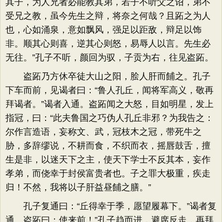
其子，为人兄者必能教其弟，若子不听父之诏，弟不
受兄之教，虽今先生之辩，将奈之何哉？且跖之为人
也，心如涌泉，意如飘风，强足以距敌，辩足以饰
非。顺其心则喜，逆其心则怒，易辱人以言。先生必
无往。”孔子不听，颜回为驭，子贡为右，往见盗跖。
盗跖乃方休卒徒大山之阳，脍人肝而餔之。孔子
下车而前，见谒者曰：“鲁人孔丘，闻将军高义，敬再
拜谒者。”谒者入通。盗跖闻之大怒，目如明星，发上
指冠，曰：“此夫鲁国之巧伪人孔丘非邪？为我告之：
尔作言造语，妄称文、武，冠枝木之冠，带死牛之
胁，多辞缪说，不耕而食，不织而衣，摇唇鼓舌，擅
生是非，以迷天下之主，使天下学士不反其本，妄作
孝弟，而侥幸于封侯富贵者也。子之罪大极重，疾走
归！不然，我将以子肝益昼餔之膳。”
孔子复通曰：“丘得幸于季，愿望履幕下。”谒者复
通。盗跖曰：使来前！”孔子趋而进，避席反走，再拜