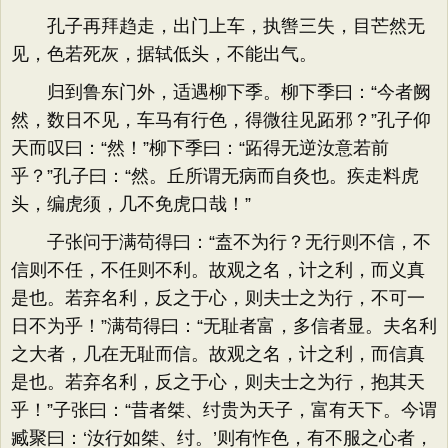
孔子再拜趋走，出门上车，执辔三失，目芒然无
见，色若死灰，据轼低头，不能出气。
归到鲁东门外，适遇柳下季。柳下季曰：“今者阙
然，数日不见，车马有行色，得微往见跖邪？”孔子仰
天而叹曰：“然！”柳下季曰：“跖得无逆汝意若前
乎？”孔子曰：“然。丘所谓无病而自灸也。疾走料虎
头，编虎须，几不免虎口哉！”
子张问于满苟得曰：“盍不为行？无行则不信，不
信则不任，不任则不利。故观之名，计之利，而义真
是也。若弃名利，反之于心，则夫士之为行，不可一
日不为乎！”满苟得曰：“无耻者富，多信者显。夫名利
之大者，几在无耻而信。故观之名，计之利，而信真
是也。若弃名利，反之于心，则夫士之为行，抱其天
乎！”子张曰：“昔者桀、纣贵为天子，富有天下。今谓
臧聚曰：‘汝行如桀、纣。’则有怍色，有不服之心者，