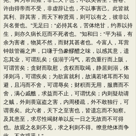
尧、舜为帝而雍，非仁天下也，不以美害生；善卷、
许由得帝而不受，非虚辞让也，不以事害己。此皆就
其利、辞其害，而天下称贤焉，则可以有之，彼非以
兴名誉也。”无足曰：“必持其名，苦体绝甘，约养以持
生，则亦久病长厄而不死者也。”知和曰：“平为福，有
余为害者，物莫不然，而财其甚者也。今富人，耳营
钟鼓管籥之声，口嗛于刍豢醪醴之味，以感其意，遗
忘其业，可谓乱矣；侅溺于冯气，若负重行而上阪，
可谓苦矣；贪财而取慰，贪权而取竭，静居则溺，体
泽则冯，可谓疾矣；为欲富就利，故满若堵耳而不知
避，且冯而不舍，可谓辱矣；财积而无用，服膺而不
舍，满心戚醮，求益而不止，可谓忧矣；内则疑劫请
之贼，外则畏寇盗之害，内周楼疏，外不敢独行，可
谓畏矣。此六者，天下之至害也，皆遗忘而不知察。
及其患至，求尽性竭财单以反一日之无故而不可得
也。故观之名则不见，求之利则不得。缭意绝体而争