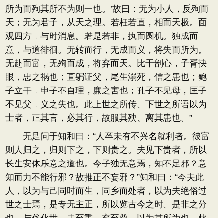
所为而殉其所不为则一也。’故曰：无为小人，反殉而
天；无为君子，从天之理。若枉若直，相而天极。面
观四方，与时消息。若是若非，执而圆机。独成而
意，与道徘徊。无转而行，无成而义，将失而所为。
无赴而富，无殉而成，将弃而天。比干剖心，子胥抉
眼，忠之祸也；直躬证父，尾生溺死，信之患也；鲍
子立干，申子不自理，廉之害也；孔子不见母，匡子
不见父，义之失也。此上世之所传、下世之所语以为
士者，正其言，必其行，故服其殃、离其患也。”
无足问于知和曰：“人卒未有不兴名就利者。彼富
则人归之，归则下之，下则贵之。夫见下贵者，所以
长生安体乐意之道也。今子独无意焉，知不足邪？意
知而力不能行邪？故推正不妄邪？”知和曰：“今夫此
人，以为与己同时而生，同乡而处者，以为夫绝俗过
世之士焉，是专无主正，所以览古今之时、是非之分