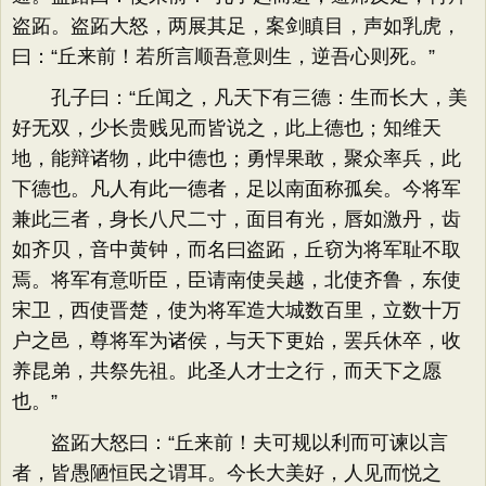
盗跖。盗跖大怒，两展其足，案剑瞋目，声如乳虎，
曰：“丘来前！若所言顺吾意则生，逆吾心则死。”
孔子曰：“丘闻之，凡天下有三德：生而长大，美
好无双，少长贵贱见而皆说之，此上德也；知维天
地，能辩诸物，此中德也；勇悍果敢，聚众率兵，此
下德也。凡人有此一德者，足以南面称孤矣。今将军
兼此三者，身长八尺二寸，面目有光，唇如激丹，齿
如齐贝，音中黄钟，而名曰盗跖，丘窃为将军耻不取
焉。将军有意听臣，臣请南使吴越，北使齐鲁，东使
宋卫，西使晋楚，使为将军造大城数百里，立数十万
户之邑，尊将军为诸侯，与天下更始，罢兵休卒，收
养昆弟，共祭先祖。此圣人才士之行，而天下之愿
也。”
盗跖大怒曰：“丘来前！夫可规以利而可谏以言
者，皆愚陋恒民之谓耳。今长大美好，人见而悦之