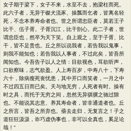
女子期于梁下，女子不来，水至不去，抱梁柱而死。
此六子者，无异于磔犬流豕、操瓢而乞者，皆离名轻
死，不念本养寿命者也。世之所谓忠臣者，莫若王子
比干、伍子胥。子胥沉江，比干剖心。此二子者，世
谓忠臣也，然卒为天下笑。自上观之，至于子胥、比
干，皆不足贵也。丘之所以说我者，若告我以鬼事，
则我不能知也；若告我以人事者，不过此矣，皆吾所
闻知也。今吾告子以人之情：目欲视色，耳欲听声，
口欲察味，志气欲盈。人上寿百岁，中寿八十，下寿
六十，除病瘦死丧忧患，其中开口而笑者，一月之中
不过四五日而已矣。天与地无穷，人死者有时。操有
时之具，而托于无穷之间，忽然无异骐骥之驰过隙
也。不能说其志意、养其寿命者，皆非通道者也。丘
之所言，皆吾之所弃也。亟去走归，无复言之！子之
道狂狂汲汲，诈巧虚伪事也，非可以全真也，奚足论
哉！”