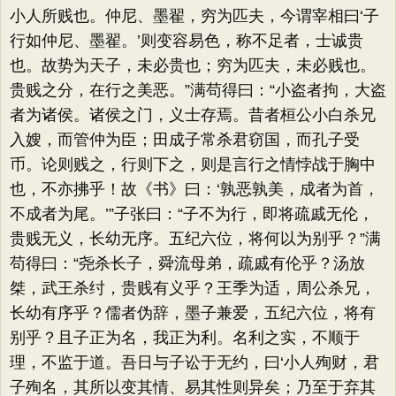
小人所贱也。仲尼、墨翟，穷为匹夫，今谓宰相曰‘子
行如仲尼、墨翟。’则变容易色，称不足者，士诚贵
也。故势为天子，未必贵也；穷为匹夫，未必贱也。
贵贱之分，在行之美恶。”满苟得曰：“小盗者拘，大盗
者为诸侯。诸侯之门，义士存焉。昔者桓公小白杀兄
入嫂，而管仲为臣；田成子常杀君窃国，而孔子受
币。论则贱之，行则下之，则是言行之情悖战于胸中
也，不亦拂乎！故《书》曰：‘孰恶孰美，成者为首，
不成者为尾。’”子张曰：“子不为行，即将疏戚无伦，
贵贱无义，长幼无序。五纪六位，将何以为别乎？”满
苟得曰：“尧杀长子，舜流母弟，疏戚有伦乎？汤放
桀，武王杀纣，贵贱有义乎？王季为适，周公杀兄，
长幼有序乎？儒者伪辞，墨子兼爱，五纪六位，将有
别乎？且子正为名，我正为利。名利之实，不顺于
理，不监于道。吾日与子讼于无约，曰‘小人殉财，君
子殉名，其所以变其情、易其性则异矣；乃至于弃其