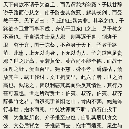
天下何故不谓子为盗丘，而乃谓我为盗跖？子以甘辞
说子路而使从之。使子路去其危冠，解其长剑，而受
教于子。天下皆曰：“孔丘能止暴禁非。其卒之也，子
路欲杀卫君而事不成，身菹于卫东门之上，是子教之
不至也。子自谓才士圣人邪，则再逐于鲁，削迹于
卫，穷于齐，围于陈蔡，不容身于天下。子教子路
菹。此患，上无以为身，下无以为人。子之道岂足贵
邪？世之所高，莫若黄帝。黄帝尚不能全德，而战于
涿鹿之野，流血百里。尧不慈，舜不孝，禹偏枯，汤
放其主，武王伐纣，文王拘羑里。此六子者，世之所
高也。孰论之，皆以利惑其真而强反其情性，其行乃
甚可羞也。世之所谓贤士：伯夷、叔齐。伯夷、叔齐
辞孤竹之君，而饿死于首阳之山，骨肉不葬。鲍焦饰
行非世，抱木而死。申徒狄谏而不听，负石自投于
河，为鱼鳖所食。介子推至忠也，自割其股以食文
公。文公后背之，子推怒而去，抱木而燔死。尾生与