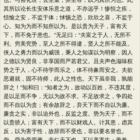
也。与俗化世，去至重，弃至尊，以为其所为也。此
其所以论长生安体乐意之道，不亦远乎！惨怛之疾，
恬愉之安，不监于体；怵惕之恐，欣欣之喜，不监于
心。知为为而不知所以为。是以贵为天子，富有天
下，而不免于患也。”无足曰：“夫富之于人，无所不
利。穷美究势，至人之所不得逮，贤人之所不能及。
侠人之勇力而以为威强，秉人之知谋以为明察，因人
之德以为贤良，非享国而严若君父。且夫声色滋味权
势之于人，心不待学而乐之，体不待象而安之。夫欲
恶避就，固不待师，此人之性也。天下虽非我，孰能
辞之！”知和曰：“知者之为，故动以百姓，不违其度，
是以足而不争，无以为故不求。不足故求之，争四处
而不自以为贪；有余故辞之，弃天下而不自以为廉。
廉贪之实，非以迫外也，反监之度。势为天子，而不
以贵骄人；富有天下，而不以财戏人。计其患，虑其
反，以为害于性，故辞而不受也，非以要名誉也。