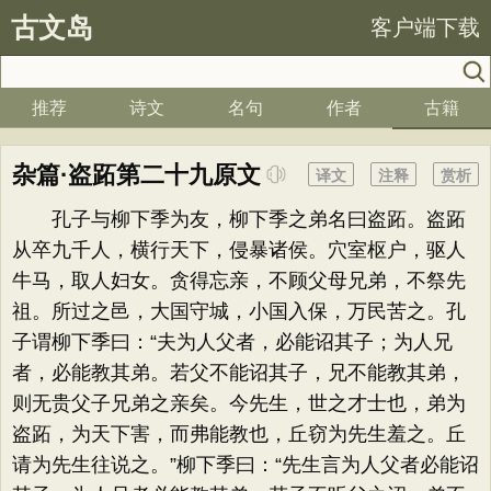
古文岛
客户端下载
推荐
诗文
名句
作者
古籍
杂篇·盗跖第二十九原文
译文
注释
赏析
孔子与柳下季为友，柳下季之弟名曰盗跖。盗跖
从卒九千人，横行天下，侵暴诸侯。穴室枢户，驱人
牛马，取人妇女。贪得忘亲，不顾父母兄弟，不祭先
祖。所过之邑，大国守城，小国入保，万民苦之。孔
子谓柳下季曰：“夫为人父者，必能诏其子；为人兄
者，必能教其弟。若父不能诏其子，兄不能教其弟，
则无贵父子兄弟之亲矣。今先生，世之才士也，弟为
盗跖，为天下害，而弗能教也，丘窃为先生羞之。丘
请为先生往说之。”柳下季曰：“先生言为人父者必能诏