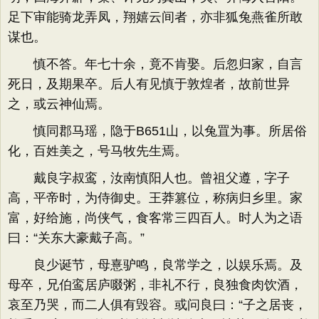
足下审能骑龙弄凤，翔嬉云间者，亦非狐兔燕雀所敢
谋也。
慎不答。年七十余，竟不肯娶。后忽归家，自言
死日，及期果卒。后人有见慎于敦煌者，故前世异
之，或云神仙焉。
慎同郡马瑶，隐于B651山，以兔罝为事。所居俗
化，百姓美之，号马牧先生焉。
戴良字叔鸾，汝南慎阳人也。曾祖父遵，字子
高，平帝时，为侍御史。王莽篡位，称病归乡里。家
富，好给施，尚侠气，食客常三四百人。时人为之语
曰：“关东大豪戴子高。”
良少诞节，母憙驴鸣，良常学之，以娱乐焉。及
母卒，兄伯鸾居庐啜粥，非礼不行，良独食肉饮酒，
哀至乃哭，而二人俱有毁容。或问良曰：“子之居丧，