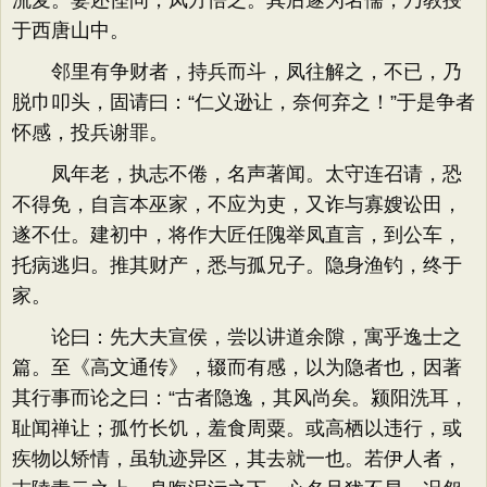
流麦。妻还怪问，凤方悟之。其后遂为名儒，乃教授
于西唐山中。
邻里有争财者，持兵而斗，凤往解之，不已，乃
脱巾叩头，固请曰：“仁义逊让，奈何弃之！”于是争者
怀感，投兵谢罪。
凤年老，执志不倦，名声著闻。太守连召请，恐
不得免，自言本巫家，不应为吏，又诈与寡嫂讼田，
遂不仕。建初中，将作大匠任隗举凤直言，到公车，
托病逃归。推其财产，悉与孤兄子。隐身渔钓，终于
家。
论曰：先大夫宣侯，尝以讲道余隙，寓乎逸士之
篇。至《高文通传》，辍而有感，以为隐者也，因著
其行事而论之曰：“古者隐逸，其风尚矣。颍阳洗耳，
耻闻禅让；孤竹长饥，羞食周粟。或高栖以违行，或
疾物以矫情，虽轨迹异区，其去就一也。若伊人者，