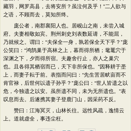
藏羽，网罗高县，去将安所？虽泣何及乎！”二人欲与
之语，不顾而去，莫知所终。
庞公者，南郡襄阳人也。居岘山之南，未尝入城
府。夫妻相敬如宾。荆州刺史刘表数延请，不能屈，
乃就候之。谓曰：“夫保全一身，孰若保全天下乎？”庞
公笑曰：“鸿鹄巢于高林之上，暮而得所栖；鼋鼍穴于
深渊之下，夕而得所宿。夫趣舍行止，亦人之巢穴
也。且各得其栖宿而已，天下非所保也。”因释耕于垄
上，而妻子耘于前。表指而问曰：“先生苦居畎亩而不
肯官禄，后世何以遗子孙乎？”庞公曰：“世人皆遗之以
危，今独遗之以安。虽所遗不同，未为无所遗也。”表
叹息而去。后遂携其妻子登鹿门山，因采药不反。
赞曰：江海冥灭，山林长往。远性风疏，逸情云
上。道就虚全，事违尘枉。