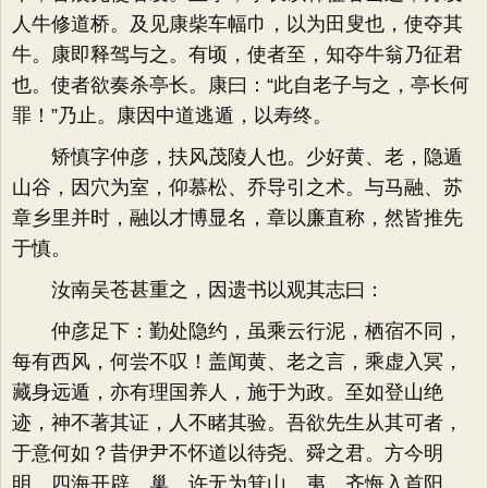
人牛修道桥。及见康柴车幅巾，以为田叟也，使夺其
牛。康即释驾与之。有顷，使者至，知夺牛翁乃征君
也。使者欲奏杀亭长。康曰：“此自老子与之，亭长何
罪！”乃止。康因中道逃遁，以寿终。
矫慎字仲彦，扶风茂陵人也。少好黄、老，隐遁
山谷，因穴为室，仰慕松、乔导引之术。与马融、苏
章乡里并时，融以才博显名，章以廉直称，然皆推先
于慎。
汝南吴苍甚重之，因遗书以观其志曰：
仲彦足下：勤处隐约，虽乘云行泥，栖宿不同，
每有西风，何尝不叹！盖闻黄、老之言，乘虚入冥，
藏身远遁，亦有理国养人，施于为政。至如登山绝
迹，神不著其证，人不睹其验。吾欲先生从其可者，
于意何如？昔伊尹不怀道以待尧、舜之君。方今明
明，四海开辟，巢、许无为箕山，夷、齐悔入首阳。