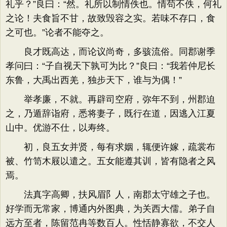
礼乎？”良曰：“然。礼所以制情佚也。情苟不佚，何礼
之论！夫食旨不甘，故致毁容之实。若味不存口，食
之可也。”论者不能夺之。
良才既高达，而论议尚奇，多骇流俗。同郡谢季
孝问曰：“子自视天下孰可为比？”良曰：“我若仲尼长
东鲁，大禹出西羌，独步天下，谁与为偶！”
举孝廉，不就。再辟司空府，弥年不到，州郡迫
之，乃遁辞诣府，悉将妻子，既行在道，因逃入江夏
山中。优游不仕，以寿终。
初，良五女并贤，每有求姻，辄便许嫁，疏裳布
被、竹笥木屐以遣之。五女能遵其训，皆有隐者之风
焉。
法真字高卿，扶风眉阝人，南郡太守雄之子也。
好学而无常家，博通内外图典，为关西大儒。弟子自
远方至者，陈留范冉等数百人。性恬静寡欲，不交人