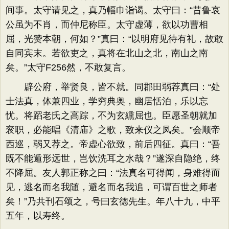
间事。太守请见之，真乃幅巾诣谒。太守曰：“昔鲁哀
公虽为不肖，而仲尼称臣。太守虚薄，欲以功曹相
屈，光赞本朝，何如？”真曰：“以明府见待有礼，故敢
自同宾末。若欲吏之，真将在北山之北，南山之南
矣。”太守F256然，不敢复言。
辟公府，举贤良，皆不就。同郡田弱荐真曰：“处
士法真，体兼四业，学穷典奥，幽居恬泊，乐以忘
忧。将蹈老氏之高踪，不为玄纁屈也。臣愿圣朝就加
衮职，必能唱《清庙》之歌，致来仪之凤矣。”会顺帝
西巡，弱又荐之。帝虚心欲致，前后四征。真曰：“吾
既不能遁形远世，岂饮洗耳之水哉？”遂深自隐绝，终
不降屈。友人郭正称之曰：“法真名可得闻，身难得而
见，逃名而名我随，避名而名我追，可谓百世之师者
矣！”乃共刊石颂之，号曰玄德先生。年八十九，中平
五年，以寿终。