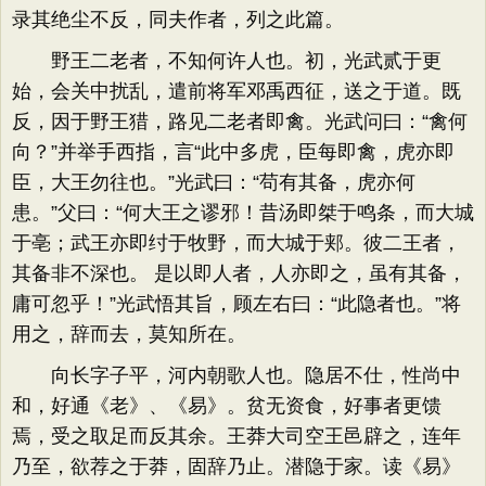
录其绝尘不反，同夫作者，列之此篇。
野王二老者，不知何许人也。初，光武贰于更
始，会关中扰乱，遣前将军邓禹西征，送之于道。既
反，因于野王猎，路见二老者即禽。光武问曰：“禽何
向？”并举手西指，言“此中多虎，臣每即禽，虎亦即
臣，大王勿往也。”光武曰：“苟有其备，虎亦何
患。”父曰：“何大王之谬邪！昔汤即桀于鸣条，而大城
于亳；武王亦即纣于牧野，而大城于郏。彼二王者，
其备非不深也。 是以即人者，人亦即之，虽有其备，
庸可忽乎！”光武悟其旨，顾左右曰：“此隐者也。”将
用之，辞而去，莫知所在。
向长字子平，河内朝歌人也。隐居不仕，性尚中
和，好通《老》、《易》。贫无资食，好事者更馈
焉，受之取足而反其余。王莽大司空王邑辟之，连年
乃至，欲荐之于莽，固辞乃止。潜隐于家。读《易》