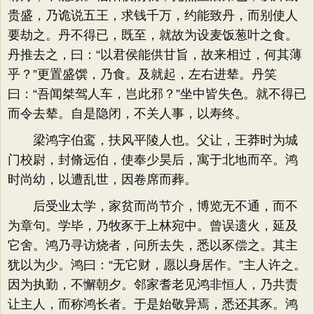
贵盛，乃诡说五王，求钱千万，约能致丹，而别使人
要劫之。丹不得已，既至，就故为设麦饭葱叶之食。
丹推去之，曰：“以君侯能供甘旨，故来相过，何其薄
乎？”更置盛馔，乃食。及就起，左右进辇。丹笑
曰：“吾闻桀驾人车，岂此邪？”坐中皆失色。就不得已
而令去辇。自是隐闭，不关人事，以寿终。
梁鸿字伯鸾，扶风平陵人也。父让，王莽时为城
门校尉，封脩远伯，使奉少昊后，寓于北地而卒。鸿
时尚幼，以遭乱世，因卷席而葬。
后受业太学，家贫而尚节介，博览无不通，而不
为章句。学毕，乃牧豕于上林宛中。曾误遗火，延及
它舍。鸿乃寻访烧者，问所去失，悉以豕偿之。其主
犹以为少。鸿曰：“无它财，愿以身居作。”主人许之。
因为执勤，不懈朝夕。邻家耆老见鸿非恒人，乃共责
让主人，而称鸿长者。于是始敬异焉，悉还其豕。鸿