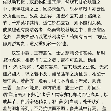
俗以动其概，或疵物以激其清。然观其甘心畎亩之
中，憔悴江海之上，岂必亲鱼鸟、乐林草哉！亦云性
分所至而已。故蒙耻之宾，屡黜不去其国；蹈海之
节，千乘莫移其情。适使矫易去就，则不能相为矣。
彼虽硜硜有类沽名者，然而蝉蜕嚣埃之中，自致寰区
之外，异夫饰智巧以逐浮利者乎！荀卿有言曰，“志意
修则骄富贵，道义重则轻王公”也。
汉室中微，王莽篡位，士之蕴藉义愤甚矣。是时
裂冠毁冕，相携持而去之者，盖不可胜数。杨雄
曰：“鸿飞冥冥，弋者何篡焉。”言其违患之远也。光武
侧席幽人，求之若不及，旌帛蒲车之所征贲，相望于
岩中矣。若薛方、逢萌，聘而不肯至；严光、周党、
王霸，至而不能屈。群方咸遂，志士怀仁，斯固所
谓“举逸民天下归心”者乎！肃宗亦礼郑均而征高凤，以
成其节。自后帝德稍衰，邪{ 薛女}当朝，处子耿介，
羞与卿相等列，至乃抗愤而不顾，多失其中行焉。 盖