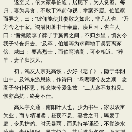
遂至吴，依大家皋伯通，居庑下，为人赁舂。每
归，妻为具食，不敢于鸿前仰视，举案齐眉。伯通察
而异之，曰：“彼佣能使其妻敬之如此，非凡人也。”乃
方舍之于家。鸿潜闭著书十余篇。疾且困，告主人
曰：“昔延陵季子葬子于嬴博之间，不归乡里，慎勿令
我子持丧归去。”及卒，伯通等为求葬地于吴要离冢
傍。咸曰：“要离烈士，而伯鸾清高，可令相近。”葬
毕，妻子归扶风。
初，鸿友人京兆高恢，少好《老子》，隐于华阴
山中。及鸿东游思恢，作诗曰：“鸟嘤嘤兮友之期，念
高子兮仆怀思，相念恢兮爰集兹。”二人遂不复相见。
恢亦高抗，终身不仕。
高凤字文通，南阳叶人也。少为书生，家以农亩
为业，而专精诵读，昼夜不息。妻尝之田，曝麦于
庭，令凤护鸡。时天暴雨，而凤持竿诵经，不觉潦水