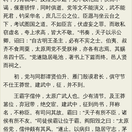
谒，偃蹇骄悍，同时俱逝。党等文不能演义，武不能
死君，钓采华名，庶几三公之位。臣愿与坐云台之
下，考试图国之道。不如臣言，伏虚妄之罪。而敢私
窃虚名，夸上求高，皆大不敬。”书奏，天子以示公
卿。诏曰：“自古明王圣主，必有不宾之士。伯夷、叔
齐不食周粟，太原周党不受朕禄，亦各有志焉。其赐
帛四十匹。”党遂隐居黾池，著书上下篇而终。邑人贤
而祠之。
初，党与同郡谭贤伯升、雁门殷谟君长，俱守节
不仕王莽世。建武中，征，并不到。
王霸字儒仲，太原广武人也。少有清节。及王莽
篡位，弃冠带，绝交宦。建武中，征到尚书，拜称
名，不称臣。有司问其故。霸曰：“天子有所不臣，诸
侯有所不友。”司徒侯霸让位于霸。阎阳毁之曰：“太原
俗党，儒仲颇有其风。”遂止。以病归，隐居守志，茅