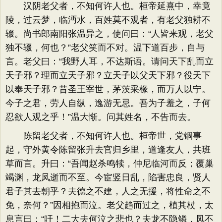
汉阴老父者，不知何许人也。桓帝延熹中，幸竟
陵，过云梦，临沔水，百姓莫不观者，有老父独耕不
辍。尚书郎南阳张温异之，使问曰：“人皆来观，老父
独不辍，何也？”老父笑而不对。温下道百步，自与
言。老父曰：“我野人耳，不达斯语。请问天下乱而立
天子邪？理而立天子邪？立天子以父天下邪？役天下
以奉天子邪？昔圣王宰世，茅茨采椽，而万人以宁。
今子之君，劳人自纵，逸游无忌。吾为子羞之，子何
忍欲人观之乎！”温大惭。问其姓名，不告而去。
陈留老父者，不知何许人也。桓帝世，党锢事
起，守外黄令陈留张升去官归乡里，道逢友人，共班
草而言。升曰：“吾闻赵杀鸣犊，仲尼临河而反；覆巢
竭渊，龙凤逝而不至。今宦竖日乱，陷害忠良，贤人
君子其去朝乎？夫德之不建，人之无援，将性命之不
免，奈何？”因相抱而泣。老父趋而过之，植其杖，太
息言曰：“吁！二大夫何泣之悲也？夫龙不隐鳞，凤不