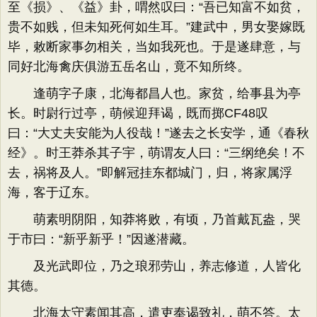
至《损》、《益》卦，喟然叹曰：“吾已知富不如贫，
贵不如贱，但未知死何如生耳。”建武中，男女娶嫁既
毕，敕断家事勿相关，当如我死也。于是遂肆意，与
同好北海禽庆俱游五岳名山，竟不知所终。
逢萌字子康，北海都昌人也。家贫，给事县为亭
长。时尉行过亭，萌候迎拜谒，既而掷CF48叹
曰：“大丈夫安能为人役哉！”遂去之长安学，通《春秋
经》。时王莽杀其子宇，萌谓友人曰：“三纲绝矣！不
去，祸将及人。”即解冠挂东都城门，归，将家属浮
海，客于辽东。
萌素明阴阳，知莽将败，有顷，乃首戴瓦盎，哭
于市曰：“新乎新乎！”因遂潜藏。
及光武即位，乃之琅邪劳山，养志修道，人皆化
其德。
北海太守素闻其高，遣吏奉谒致礼，萌不答。太