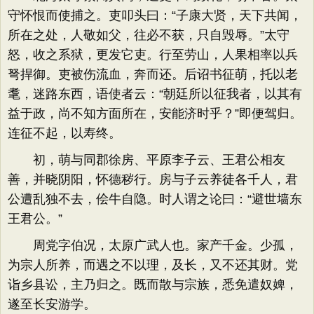
守怀恨而使捕之。吏叩头曰：“子康大贤，天下共闻，
所在之处，人敬如父，往必不获，只自毁辱。”太守
怒，收之系狱，更发它吏。行至劳山，人果相率以兵
弩捍御。吏被伤流血，奔而还。后诏书征萌，托以老
耄，迷路东西，语使者云：“朝廷所以征我者，以其有
益于政，尚不知方面所在，安能济时乎？”即便驾归。
连征不起，以寿终。
初，萌与同郡徐房、平原李子云、王君公相友
善，并晓阴阳，怀德秽行。房与子云养徒各千人，君
公遭乱独不去，侩牛自隐。时人谓之论曰：“避世墙东
王君公。”
周党字伯况，太原广武人也。家产千金。少孤，
为宗人所养，而遇之不以理，及长，又不还其财。党
诣乡县讼，主乃归之。既而散与宗族，悉免遣奴婢，
遂至长安游学。