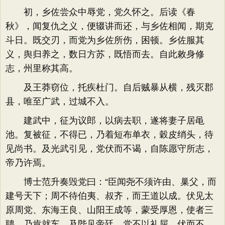
初，乡佐尝众中辱党，党久怀之。后读《春
秋》，闻复仇之义，便辍讲而还，与乡佐相闻，期克
斗日。既交刃，而党为乡佐所伤，困顿。乡佐服其
义，舆归养之，数日方苏，既悟而去。自此敕身修
志，州里称其高。
及王莽窃位，托疾杜门。自后贼暴从横，残灭郡
县，唯至广武，过城不入。
建武中，征为议郎，以病去职，遂将妻子居黾
池。复被征，不得已，乃着短布单衣，穀皮绡头，待
见尚书。及光武引见，党伏而不谒，自陈愿守所志，
帝乃许焉。
博士范升奏毁党曰：“臣闻尧不须许由、巢父，而
建号天下；周不待伯夷、叔齐，而王道以成。伏见太
原周党、东海王良、山阳王成等，蒙受厚恩，使者三
聘，乃肯就车。及陛见帝廷，党不以礼屈，伏而不