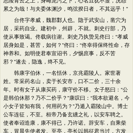
志陵青云之上，身晦泥污之下，心名且犹不显，况怨
累之为哉！与夫委体渊沙，鸣弦揆日者，不其远乎！”
台佟字孝威，魏郡鄴人也。隐于武安山，凿穴为
居，采药自业。建初中，州辟，不就。刺史行部，乃
使从事致谒。佟载病往谢。刺史乃执贽见佟曰：“孝威
居身如是，甚苦，如何？”佟曰：“佟幸得保终性命，存
神养和。如明使君奉宣诏书，夕惕庶事，反不苦
邪？”遂去，隐逸，终不见。
韩康字伯休，一名恬休，京兆霸陵人。家世著
姓。常采药名山，卖于长安市，口不二价，三十余
年。时有女子从康买药，康守价不移。女子怒曰：“公
是韩伯休那？乃不二价乎？”康叹曰：“我本欲避名，今
小女子皆知有我，何用药为？”乃遁入霸陵山中。博士
公车连征，不至。桓帝乃备玄纁之礼，以安车聘之。
使者奉诏造康，康不得已，乃许诺。辞安车，自乘柴
车，冒晨先使者发。至亭，亭长以韩征君当过，方发