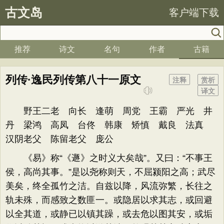
古文岛
客户端下载
推荐
诗文
名句
作者
古籍
列传·逸民列传第八十一原文
注释
赏析
译文
野王二老 向长 逢萌 周党 王霸 严光 井
丹 梁鸿 高凤 台佟 韩康 矫慎 戴良 法真
汉阴老父 陈留老父 庞公
《易》称“《遯》之时义大矣哉”。又曰：“不事王
侯，高尚其事。”是以尧称则天，不屈颍阳之高；武尽
美矣，终全孤竹之洁。自兹以降，风流弥繁，长往之
轨未殊，而感致之数匪一。或隐居以求其志，或回避
以全其道，或静已以镇其躁，或去危以图其安，或垢