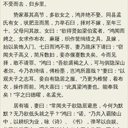
不受而去，归乡里。
势家慕其高节，多欲女之，鸿并绝不娶。同县孟
氏有女，状肥丑而黑，力举石臼，择对不嫁，至年三
十。父母问其故。女曰：“欲得贤如梁伯鸾者。”鸿闻而
娉之。女求作布衣、麻屦，织作筐缉绩之具。及嫁，
始以装饰入门。七日而鸿不答。妻乃跪床下请曰：“窃
闻夫子高义，简斥数妇，妾亦偃蹇数夫矣。今而见
择，敢不请罪。”鸿曰：“吾欲裘褐之人，可与俱隐深山
者尔。今乃衣绮缟，傅粉墨，岂鸿所愿哉？”妻曰：“以
观夫子之志耳。妾自有隐居之服。”乃更为椎髻，着布
衣，操作而前。鸿大喜曰：“此真梁鸿妻也。能奉我
矣！”字之曰德曜，名孟光。
居有顷，妻曰：“常闻夫子欲隐居避患，今何为默
默？无乃欲低头就之乎？”鸿曰：“诺。”乃共入霸陵山
中，以耕织为业，咏《诗》、《书》，弹琴以自娱。