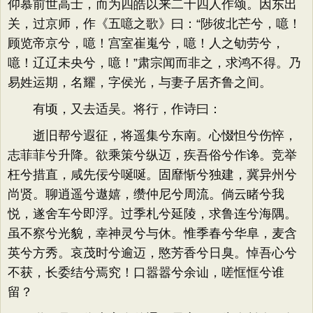
仰慕前世高士，而为四皓以来二十四人作颂。因东出
关，过京师，作《五噫之歌》曰：“陟彼北芒兮，噫！
顾览帝京兮，噫！宫室崔嵬兮，噫！人之劬劳兮，
噫！辽辽未央兮，噫！”肃宗闻而非之，求鸿不得。乃
易姓运期，名耀，字侯光，与妻子居齐鲁之间。
有顷，又去适吴。将行，作诗曰：
逝旧帮兮遐征，将遥集兮东南。心惙怛兮伤悴，
志菲菲兮升降。欲乘策兮纵迈，疾吾俗兮作谗。竞举
枉兮措直，咸先佞兮唌唌。固靡惭兮独建，冀异州兮
尚贤。聊逍遥兮遨嬉，缵仲尼兮周流。倘云睹兮我
悦，遂舍车兮即浮。过季札兮延陵，求鲁连兮海隅。
虽不察兮光貌，幸神灵兮与休。惟季春兮华阜，麦含
英兮方秀。哀茂时兮逾迈，愍芳香兮日臭。悼吾心兮
不获，长委结兮焉究！口嚣嚣兮余讪，嗟恇恇兮谁
留？