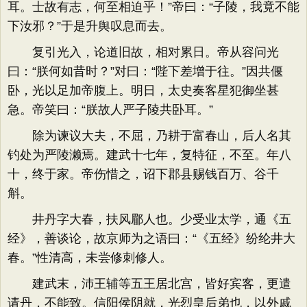
耳。士故有志，何至相迫乎！”帝曰：“子陵，我竟不能
下汝邪？”于是升舆叹息而去。
复引光入，论道旧故，相对累日。帝从容问光
曰：“朕何如昔时？”对曰：“陛下差增于往。”因共偃
卧，光以足加帝腹上。明日，太史奏客星犯御坐甚
急。帝笑曰：“朕故人严子陵共卧耳。”
除为谏议大夫，不屈，乃耕于富春山，后人名其
钓处为严陵濑焉。建武十七年，复特征，不至。年八
十，终于家。帝伤惜之，诏下郡县赐钱百万、谷千
斛。
井丹字大春，扶风郿人也。少受业太学，通《五
经》，善谈论，故京师为之语曰：“《五经》纷纶井大
春。”性清高，未尝修刺修人。
建武末，沛王辅等五王居北宫，皆好宾客，更遣
请丹，不能致。信阳侯阴就，光烈皇后弟也，以外戚