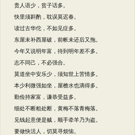
贵人语少，贫子话多。
快里须斟酌，耽误莫迟春。
读过古华佗，不如见症多。
东屋未补西屋破，前帐未还后又拖。
今年又说明年富，待到明年差不多。
志不同己，不必强合。
莫道坐中安乐少，须知世上苦情多。
本少利微强如坐，屋檐水也滴得多。
勤俭持家富，谦恭受益多。
细处不断粗处断，黄梅不落青梅落。
见钱起意便是贼，顺手牵羊乃为盗。
要做快活人，切莫寻烦恼。