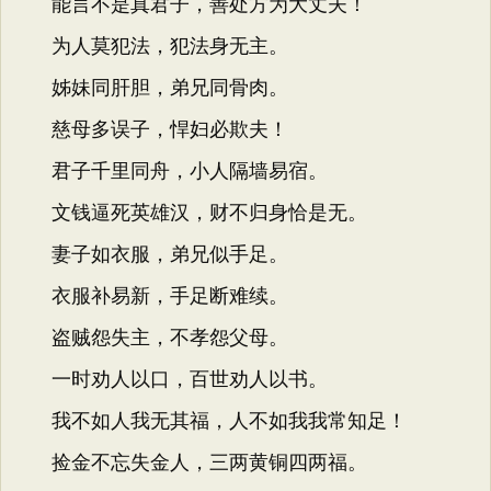
能言不是真君子，善处方为大丈夫！
为人莫犯法，犯法身无主。
姊妹同肝胆，弟兄同骨肉。
慈母多误子，悍妇必欺夫！
君子千里同舟，小人隔墙易宿。
文钱逼死英雄汉，财不归身恰是无。
妻子如衣服，弟兄似手足。
衣服补易新，手足断难续。
盗贼怨失主，不孝怨父母。
一时劝人以口，百世劝人以书。
我不如人我无其福，人不如我我常知足！
捡金不忘失金人，三两黄铜四两福。