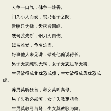
人争一口气，佛争一炷香。
门为小人而设，锁乃君子之防。
舌咬只为揉，齿落皆因眶。
硬弩弦先断，钢刀刃自伤。
贼名难受，龟名难当。
好事他人未见讲，错处他偏说得长。
男子无志纯铁无钢，女子无志烂草无瓤。
生男欲得成龙犹恐成獐，生女欲得成凤犹恐成
虎。
养男莫听狂言，养女莫叫离母。
男子失教必愚顽，女子失教定粗鲁。
生男莫教弓与弩，生女莫教歌与舞。