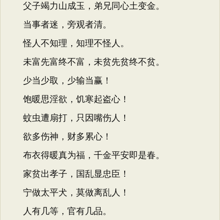
父子竭力山成玉，弟兄同心土变金。
当事者迷，旁观者清。
怪人不知理，知理不怪人。
未富先富终不富，未贫先贫终不贫。
少当少取，少输当赢！
饱暖思淫欲，饥寒起盗心！
蚊虫遭扇打，只因嘴伤人！
欲多伤神，财多累心！
布衣得暖真为福，千金平安即是春。
家贫出孝子，国乱显忠臣！
宁做太平犬，莫做离乱人！
人有几等，官有几品。