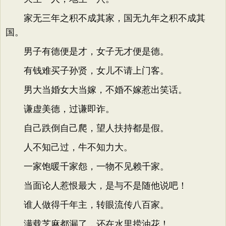
家无三年之积不成其家，国无九年之积不成其
国。
男子有德便是才，女子无才便是德。
有钱难买子孙贤，女儿不请上门客。
男大当婚女大当嫁，不婚不嫁惹出笑话。
谦虚美德，过谦即诈。
自己跌倒自己爬，望人扶持都是假。
人不知己过，牛不知力大。
一家饱暖千家怨，一物不见赖千家。
当面论人惹恨最大，是与不是随他说吧！
谁人做得千年主，转眼流传八百家。
满载芝麻都漏了，还在水里捞油花！