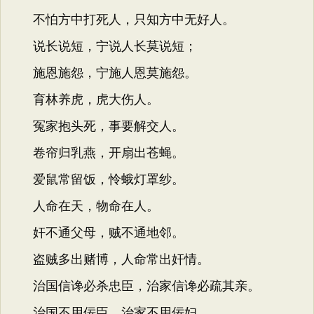
不怕方中打死人，只知方中无好人。
说长说短，宁说人长莫说短；
施恩施怨，宁施人恩莫施怨。
育林养虎，虎大伤人。
冤家抱头死，事要解交人。
卷帘归乳燕，开扇出苍蝇。
爱鼠常留饭，怜蛾灯罩纱。
人命在天，物命在人。
奸不通父母，贼不通地邻。
盗贼多出赌博，人命常出奸情。
治国信谗必杀忠臣，治家信谗必疏其亲。
治国不用佞臣，治家不用佞妇。