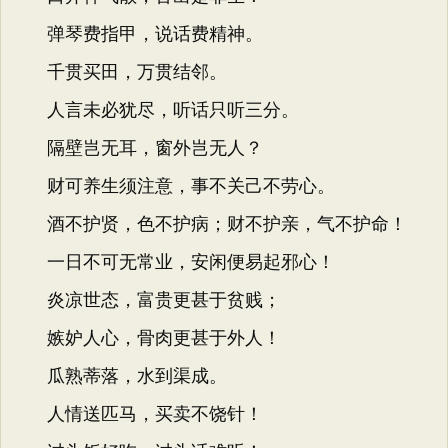
弹琴费指甲，说话费精神。
千贯买田，万贯结邻。
人言未必犹尽，听话只听三分。
隔壁岂无耳，窗外岂无人？
财可养生须注意，事不关己不劳心。
酒不护贤，色不护病；财不护亲，气不护命！
一日不可无常业，安闲便易起邪心！
炎凉世态，富贵更甚于贫贱；
嫉妒人心，骨肉更甚于外人！
瓜熟蒂落，水到渠成。
人情送匹马，买卖不饶针！