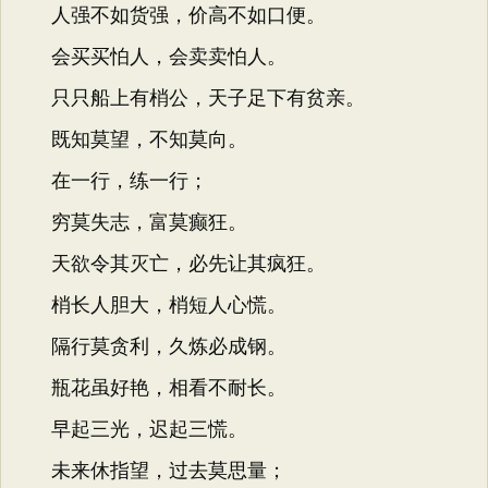
人强不如货强，价高不如口便。
会买买怕人，会卖卖怕人。
只只船上有梢公，天子足下有贫亲。
既知莫望，不知莫向。
在一行，练一行；
穷莫失志，富莫癫狂。
天欲令其灭亡，必先让其疯狂。
梢长人胆大，梢短人心慌。
隔行莫贪利，久炼必成钢。
瓶花虽好艳，相看不耐长。
早起三光，迟起三慌。
未来休指望，过去莫思量；