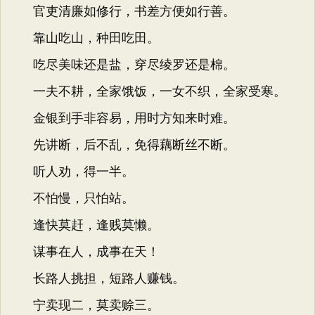
官吏清廉如修行，书差方便如行善。
靠山吃山，种田吃田。
吃尽美味还是盐，穿尽绫罗还是棉。
一夫不耕，全家饿饭，一女不织，全家受寒。
金银到手非容易，用时方知来时难。
先讲断，后不乱，免得藕断丝不断。
听人劝，得一半。
不怕慢，只怕站。
逢快莫赶，逢贱莫懒。
谋事在人，成事在天！
长路人挑担，短路人赚钱。
宁卖现二，莫卖赊三。