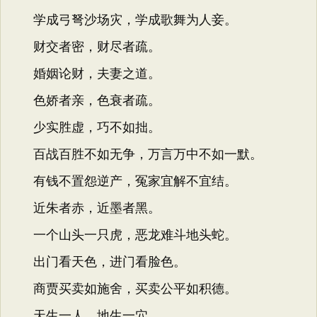
学成弓弩沙场灾，学成歌舞为人妾。
财交者密，财尽者疏。
婚姻论财，夫妻之道。
色娇者亲，色衰者疏。
少实胜虚，巧不如拙。
百战百胜不如无争，万言万中不如一默。
有钱不置怨逆产，冤家宜解不宜结。
近朱者赤，近墨者黑。
一个山头一只虎，恶龙难斗地头蛇。
出门看天色，进门看脸色。
商贾买卖如施舍，买卖公平如积德。
天生一人，地生一穴。