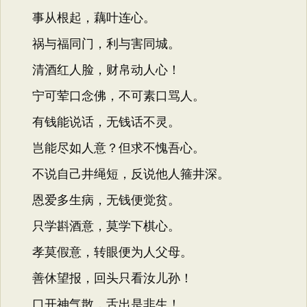
事从根起，藕叶连心。
祸与福同门，利与害同城。
清酒红人脸，财帛动人心！
宁可荤口念佛，不可素口骂人。
有钱能说话，无钱话不灵。
岂能尽如人意？但求不愧吾心。
不说自己井绳短，反说他人箍井深。
恩爱多生病，无钱便觉贫。
只学斟酒意，莫学下棋心。
孝莫假意，转眼便为人父母。
善休望报，回头只看汝儿孙！
口开神气散，舌出是非生！