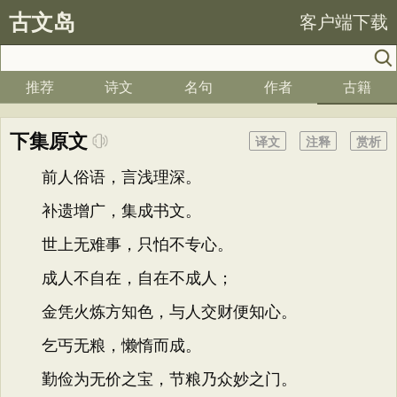
古文岛
客户端下载
推荐
诗文
名句
作者
古籍
下集原文
译文
注释
赏析
前人俗语，言浅理深。
补遗增广，集成书文。
世上无难事，只怕不专心。
成人不自在，自在不成人；
金凭火炼方知色，与人交财便知心。
乞丐无粮，懒惰而成。
勤俭为无价之宝，节粮乃众妙之门。