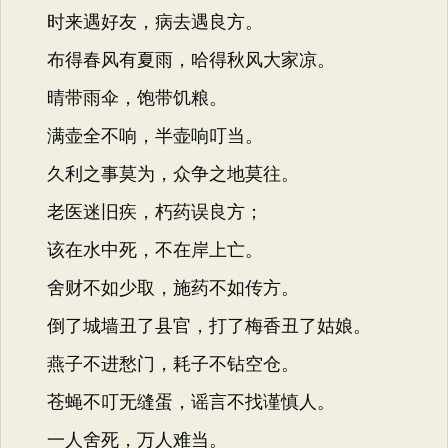
时来遇好友，病去遇良方。
布得春风有夏雨，哈得秋风大家凉。
晴带雨伞，饱带饥粮。
满壶全不响，半壶响叮当。
久利之事莫为，众争之地莫往。
老医迷旧疾，朽药误良方；
该在水中死，不在岸上亡。
舍财不如少取，施药不如传方。
倒了城墙丑了县官，打了梅香丑了姑娘。
燕子不进愁门，耗子不钻空仓。
苍蝇不叮无缝蛋，谣言不找谨慎人。
一人舍死，万人难当。