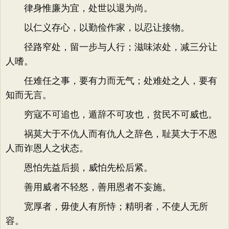
律身惟廉为宜，处世以退为尚。
以仁义存心，以勤俭作家，以忍让接物。
径路窄处，留一步与人行；滋味浓处，减三分让
人嗜。
任难任之事，要有力而无气；处难处之人，要有
知而无言。
穷寇不可追也，遁辞不可攻也，贫民不可威也。
祸莫大于不仇人而有仇人之辞色，耻莫大于不恩
人而诈恩人之状态。
恩怕先益后损，威怕先松后紧。
善用威者不轻怒，善用恩者不妄施。
宽厚者，毋使人有所恃；精明者，不使人无所
容。