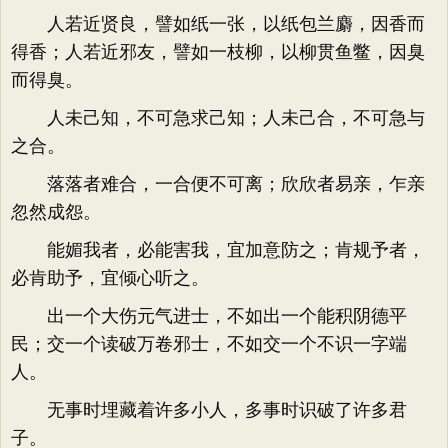
人若近贤良，譬如纸一张，以纸包兰麝，因香而
得香；人若近邪友，譬如一枝柳，以柳贯鱼鳖，因臭
而得臭。
人未己知，不可急求己知；人未己合，不可急与
之合。
落落者难合，一合便不可离；欣欣者易亲，乍亲
忽然成怨。
能媚我者，必能害我，宜加意防之；肯规予者，
必肯助予，宜倾心听之。
出一个大伤元气进士，不如出一个能积阴德平
民；交一个读破万卷邪士，不如交一个不识一字端
人。
无事时埋藏着许多小人，多事时识破了许多君
子。