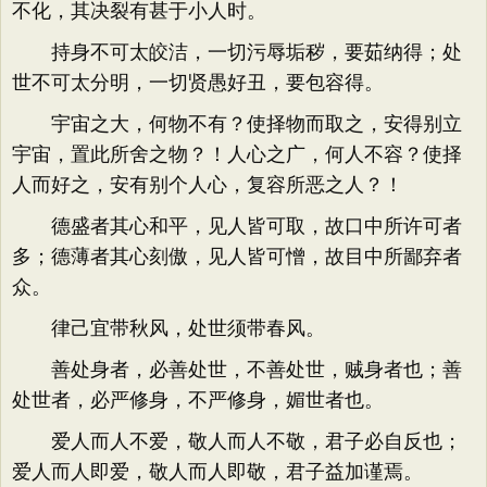
不化，其决裂有甚于小人时。
持身不可太皎洁，一切污辱垢秽，要茹纳得；处
世不可太分明，一切贤愚好丑，要包容得。
宇宙之大，何物不有？使择物而取之，安得别立
宇宙，置此所舍之物？！人心之广，何人不容？使择
人而好之，安有别个人心，复容所恶之人？！
德盛者其心和平，见人皆可取，故口中所许可者
多；德薄者其心刻傲，见人皆可憎，故目中所鄙弃者
众。
律己宜带秋风，处世须带春风。
善处身者，必善处世，不善处世，贼身者也；善
处世者，必严修身，不严修身，媚世者也。
爱人而人不爱，敬人而人不敬，君子必自反也；
爱人而人即爱，敬人而人即敬，君子益加谨焉。