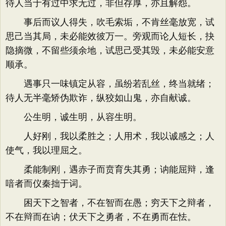
待人当于有过中求无过，非但存厚，亦且解怨。
事后而议人得失，吹毛索垢，不肯丝毫放宽，试
思己当其局，未必能效彼万一。旁观而论人短长，抉
隐摘微，不留些须余地，试思己受其毁，未必能安意
顺承。
遇事只一味镇定从容，虽纷若乱丝，终当就绪；
待人无半毫矫伪欺诈，纵狡如山鬼，亦自献诚。
公生明，诚生明，从容生明。
人好刚，我以柔胜之；人用术，我以诚感之；人
使气，我以理屈之。
柔能制刚，遇赤子而贲育失其勇；讷能屈辩，逢
喑者而仪秦拙于词。
困天下之智者，不在智而在愚；穷天下之辩者，
不在辩而在讷；伏天下之勇者，不在勇而在怯。