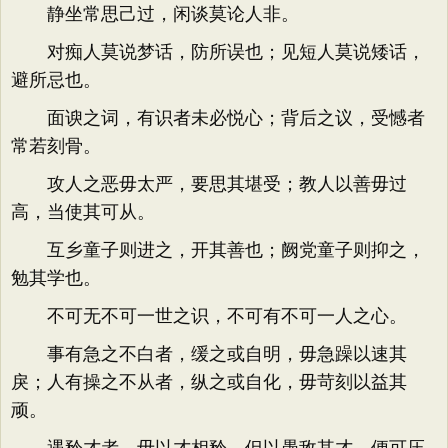
静坐常思己过，闲谈莫论人非。
对痴人莫说梦话，防所误也；见短人莫说矮话，
避所忌也。
面谀之词，有识者未必悦心；背后之议，受憾者
常若刻骨。
攻人之恶毋太严，要思其堪受；教人以善毋过
高，当使其可从。
互乡童子则进之，开其善也；阙党童子则抑之，
勉其学也。
不可无不可一世之识，不可有不可一人之心。
事有急之不白者，缓之或自明，毋急躁以速其
戾；人有操之不从者，纵之或自化，毋苛刻以益其
顽。