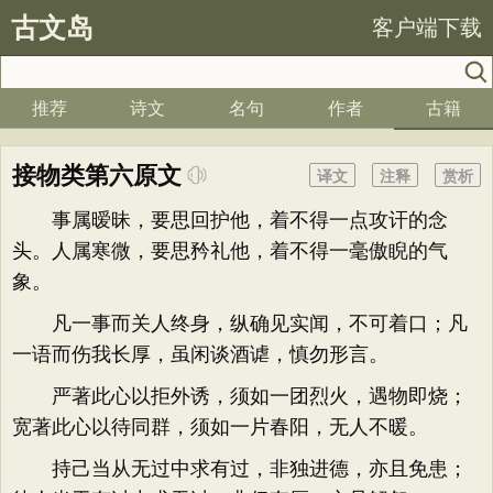
古文岛
客户端下载
推荐
诗文
名句
作者
古籍
接物类第六原文
译文
注释
赏析
事属暧昧，要思回护他，着不得一点攻讦的念
头。人属寒微，要思矜礼他，着不得一毫傲睨的气
象。
凡一事而关人终身，纵确见实闻，不可着口；凡
一语而伤我长厚，虽闲谈酒谑，慎勿形言。
严著此心以拒外诱，须如一团烈火，遇物即烧；
宽著此心以待同群，须如一片春阳，无人不暖。
持己当从无过中求有过，非独进德，亦且免患；