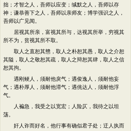
拙；才智之人，吾师以应变；缄默之人，吾师以存
神；谦恭善下之人，吾师以亲师友；博学强识之人，
吾师以广见闻。
居视其所亲，富视其所与，达视其所举，穷视其
所不为，贫视其所不取。
取人之直恕其戆，取人之朴恕其愚，取人之介恕
其隘，取人之敬恕其疏，取人之辩恕其肆，取人之信
恕其拘。
遇刚鲠人，须耐他戾气；遇俊逸人，须耐他妄
气；遇朴厚人，须耐他滞气；遇佻达人，须耐他浮
气。
人褊急，我受之以宽宏；人险仄，我待之以坦
荡。
奸人诈而好名，他行事有确似君子处；迂人执而