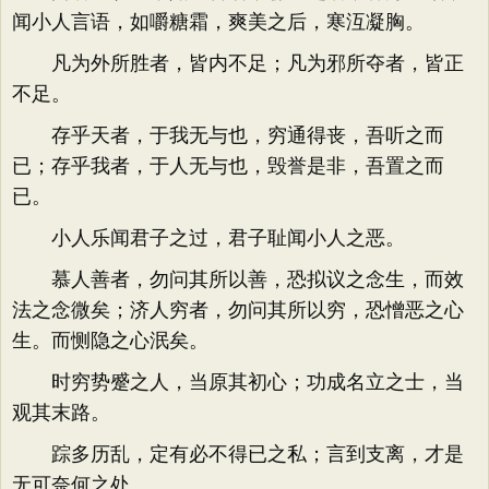
闻小人言语，如嚼糖霜，爽美之后，寒沍凝胸。
凡为外所胜者，皆内不足；凡为邪所夺者，皆正
不足。
存乎天者，于我无与也，穷通得丧，吾听之而
已；存乎我者，于人无与也，毁誉是非，吾置之而
已。
小人乐闻君子之过，君子耻闻小人之恶。
慕人善者，勿问其所以善，恐拟议之念生，而效
法之念微矣；济人穷者，勿问其所以穷，恐憎恶之心
生。而恻隐之心泯矣。
时穷势蹙之人，当原其初心；功成名立之士，当
观其末路。
踪多历乱，定有必不得已之私；言到支离，才是
无可奈何之处。