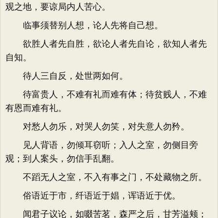
观之地，要谅局内人苦心。
临事须替别人想，论人先将自己想。
欲胜人者先自胜，欲论人者先自论，欲知人者先
自知。
待人三自反，处世两如何。
待富贵人，不难有礼而难有体；待贫贱人，不难
有恩而难有礼。
对愁人勿乐，对哭人勿笑，对失意人勿矜。
见人背语，勿倾耳窃听；入人之室，勿侧目旁
观；到人案头，勿信手乱翻。
不蹈无人之室，不入有事之门，不处藏物之所。
俗语近于市，纤语近于娼，诨语近于优。
闻君子议论，如啜苦茗，森严之后，甘芳溢颊；