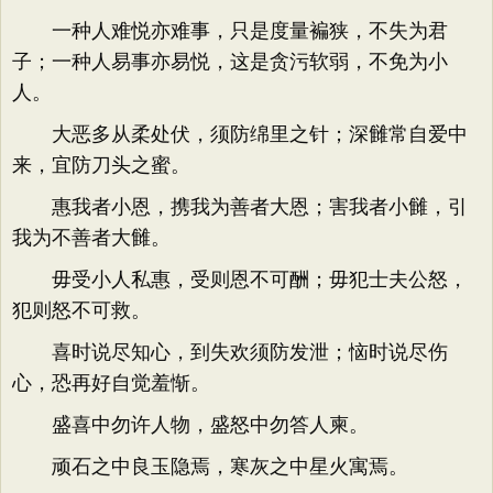
一种人难悦亦难事，只是度量褊狭，不失为君
子；一种人易事亦易悦，这是贪污软弱，不免为小
人。
大恶多从柔处伏，须防绵里之针；深雠常自爱中
来，宜防刀头之蜜。
惠我者小恩，携我为善者大恩；害我者小雠，引
我为不善者大雠。
毋受小人私惠，受则恩不可酬；毋犯士夫公怒，
犯则怒不可救。
喜时说尽知心，到失欢须防发泄；恼时说尽伤
心，恐再好自觉羞惭。
盛喜中勿许人物，盛怒中勿答人柬。
顽石之中良玉隐焉，寒灰之中星火寓焉。