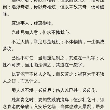
遇矜才者，毋以才相矜，但以愚敌其才，便可压
倒；遇炫奇者，毋以奇相炫，但以常敌其奇，便可破
除。
直道事人，虚衷御物。
岂能尽如人意，但求不愧我心。
不近人情，举足尽是危机；不体物情，一生俱成
梦境。
己性不可任，当用逆法制之，其道在一忍字；人
性不可拂，当用顺法调之，其道在一恕字。
仇莫深于不体人之私，而又苦之；祸莫大于不讳
人之短，而又讦之。
辱人以不堪，必反辱；伤人以已甚，必反伤。
处富贵之时，要知贫贱的痛痒；值少壮之日，须
念衰老的辛酸；入安乐之场，当体患难人景况；居旁