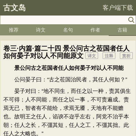
古文岛
客户端下载
推荐
诗文
名句
作者
古籍
卷三·内篇·篇二十四 景公问古之莅国者任人
如何晏子对以人不同能原文
译文
注释
赏析
景公问古之莅国者任人如何晏子对以人不同能
公问晏子曰：“古之莅国治民者，其任人何如？”
晏子对曰：“地不同生，而任之以一种，责其俱生
不可得；人不同能，而任之以一事，不可责遍成。责
焉无已，智者有不能给，求焉无餍，天地有不能赡
也。故明王之任人，谄谀不迩乎左右，阿党不治乎本
朝；任人之长，不彊其短，任人之工，不彊其拙。此
任人之大略也。”