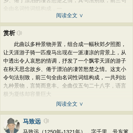
乡、倦于漂泊的凄苦愁楚之情；其句法别致，前三句
全由名词性词组构成，一
阅读全文 ∨
赏析
此曲以多种景物并置，组合成一幅秋郊夕照图，
让天涯游子骑一匹瘦马出现在一派凄凉的背景上，从
中透出令人哀愁的情调，抒发了一个飘零天涯的游子
在秋天思念故乡、倦于漂泊的凄苦愁楚之情。这支小
令句法别致，前三句全由名词性词组构成，一共列出
九种景物，言简而意丰。全曲仅五句二十八字，语言
极为凝练却容量巨大
阅读全文 ∨
马致远
马致远（1250年-1321年），字千里，号东篱