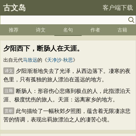
古文岛
客户端下载
推荐
诗文
名句
作者
古籍
夕阳西下，断肠人在天涯。
出自元代
马致远
的《
天净沙·秋思
》
夕阳渐渐地失去了光泽，从西边落下。凄寒的夜
译文
色里，只有孤独的旅人漂泊在遥远的地方。
断肠人：形容伤心悲痛到极点的人，此指漂泊天
注释
涯、极度忧伤的旅人。天涯：远离家乡的地方。
此句描绘了一幅秋郊夕照图，蕴含着无限凄凉悲
赏析
苦的情调，表现出羁旅漂泊之人的凄苦心境。