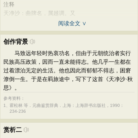
注释
天净沙：曲牌名，属越调。又
阅读全文 ∨
创作背景
马致远年轻时热衷功名，但由于元朝统治者实行
民族高压政策，因而一直未能得志。他几乎一生都在
过着漂泊无定的生活。他也因此而郁郁不得志，困窘
潦倒一生。于是在羁旅途中，写下了这首《天净沙·秋
思》。
参考资料：
1、
霍松林 等．元曲鉴赏辞典．上海：上海辞书出版社，1990：
234-236
赏析二