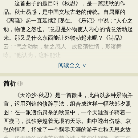
这首曲子的题目叫《秋思》，是一篇悲秋的作
品。秋士易感，是中国文坛古老的传统。自屈原的
《离骚》起一直延续到现在。《乐记》中说：“人心之
动，物使之然也。”意思是外物使人内心的情意活动起
来。那又是什么东西能让外物动起来呢？《诗品》
云：“气之动物，物之感人，故摇荡性情，形诸舞
咏。”他认为，这种能让
阅读全文 ∨
简析
《天净沙·秋思》是一首散曲，此曲以多种景物并
置，运用列锦的修辞手法，组合成这样一幅秋郊夕照
图：在一派凄伤肃杀的秋景中，一个天涯游子骑着一
匹瘦马，孤独穿越着无垠的天际。曲中透出伤感、哀
愁的情调，抒发了一个飘零天涯的游子在秋天思念故