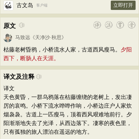
古文岛
立即打开
客户端
原文
马致远
《
天净沙·秋思
》
枯藤老树昏鸦，小桥流水人家，古道西风瘦马。
夕阳
西下，断肠人在天涯。
译文及注释
译文
天色黄昏，一群乌鸦落在枯藤缠绕的老树上，发出凄
厉的哀鸣。小桥下流水哗哗作响，小桥边庄户人家炊
烟袅袅。古道上一匹瘦马，顶着西风艰难地前行。夕
阳渐渐地失去了光泽，从西边落下。凄寒的夜色里，
只有孤独的旅人漂泊在遥远的地方。