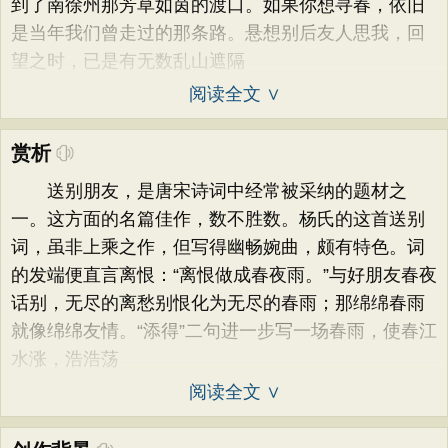
到了南徐州那芳草如茵的渡口。如果你想寻春，依旧
是当年我们曾走过的那条路。悬想别后友人思我，回
望之时，已是有无数乱山遮隔
阅读全文 ∨
赏析
送别朋友，是唐宋诗词中经常被采纳的题材之
一。这方面的名篇佳作，数不胜数。杨氏的这首送别
词，虽非上乘之作，但写得幽畅婉曲，颇有特色。词
的发端便直言离恨：“离恨做成春夜雨。”与好朋友春夜
话别，无尽的离愁别恨化为无尽的春雨；那绵绵春雨
就像绵绵友情。“添得”二句进一步写一场春雨，使春江
水涨，浩浩荡
阅读全文 ∨