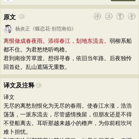
原文
杨炎正
《
蝶恋花·别范南伯
》
离恨做成春夜雨。添得春江，刬地东流去。
弱柳系船
都不住。为君愁绝听鸣橹。
君到南徐芳草渡。想得寻春，依旧当年路。后夜独怜
回首处。乱山遮隔无重数。
译文及注释
译文
无尽的离愁别恨化为无尽的春雨。使春江水涨，浩浩
荡荡，一派东流去，尽管盛情挽留，但朋友还是不得
不登船离去。耳听那越来越小的橹声，为你前程坎坷
难卜担忧。