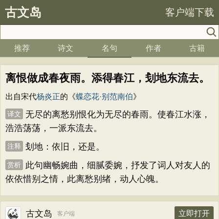
古文岛
客户端下载
推荐
诗文
名句
作者
古籍
离恨做成春夜雨。添得春江，刬地东流去。
出自宋代
杨炎正
的《
蝶恋花·别范南伯
》
无尽的离愁别恨化为无尽的春雨。使春江水涨，
译文
浩浩荡荡，一派东流去。
刬地：依旧，还是。
注释
此句幽畅婉曲，细腻委婉，抒发了词人对友人的
赏析
依依惜别之情，此离愁别绪，动人心魄。
古文岛
立即打开
客户端