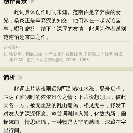
创作背景
此词具体创作时间未知。范南伯是辛弃疾的妻
兄，杨炎正是辛弃疾的知交，他们常在一起议论国
事，唱和赠答，结下了深厚的友情。此词为作者送别
范南伯赴京口之作。
参考资料：
1、
喻朝刚，周航主编. 中华文化的传世经典 宋词观止 7 注释 解说
集评[M]. 北京:大众文艺出版社,2009，1096.
简析
此词上片从夜雨话别写到春江水涨，登舟启程，
表达了临别时的依依难舍之情；下片设想别后，彼此
天各一方，被无重数的乱山遮隔，相见无由，抒发了
对友人的深深怀念。整首词融情入景，化故为新；幽
畅婉曲，情思绵绵，一种物是人非的感慨，深藏在字
里行间。