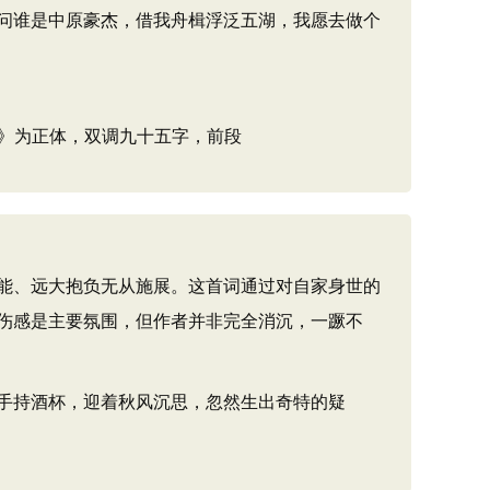
问谁是中原豪杰，借我舟楫浮泛五湖，我愿去做个
宋重》为正体，双调九十五字，前段
能、远大抱负无从施展。这首词通过对自家身世的
伤感是主要氛围，但作者并非完全消沉，一蹶不
手持酒杯，迎着秋风沉思，忽然生出奇特的疑