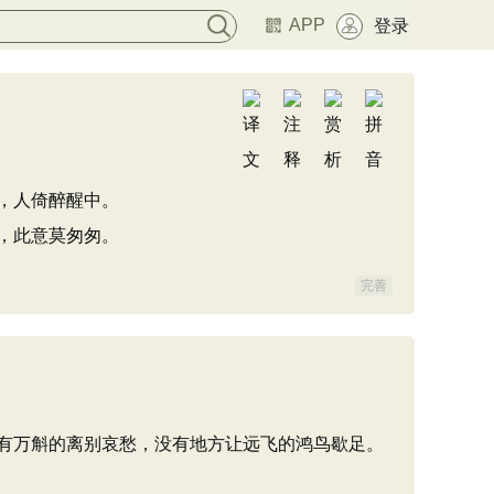
APP
登录
，人倚醉醒中。
，此意莫匆匆。
完善
有万斛的离别哀愁，没有地方让远飞的鸿鸟歇足。