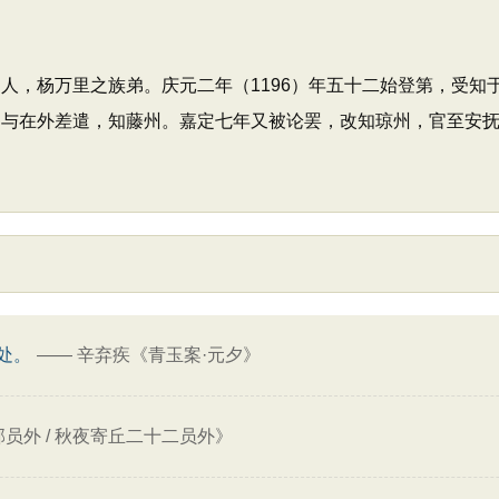
）人，杨万里之族弟。庆元二年（1196）年五十二始登第，受
，诏与在外差遣，知藤州。嘉定七年又被论罢，改知琼州，官至安
处。
——
辛弃疾《青玉案·元夕》
员外 / 秋夜寄丘二十二员外》