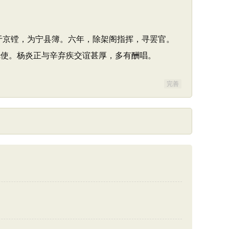
知于京镗，为宁县簿。六年，除架阁指挥，寻罢官。
抚使。杨炎正与辛弃疾交谊甚厚，多有酬唱。
完善