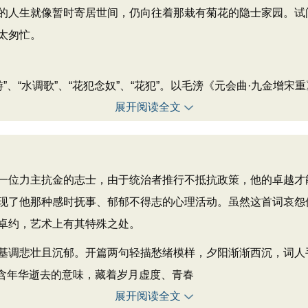
的人生就像暂时寄居世间，仍向往着那栽有菊花的隐士家园。试
太匆忙。
游”、“水调歌”、“花犯念奴”、“花犯”。以毛滂《元会曲·九金增
展开阅读全文
位力主抗金的志士，由于统治者推行不抵抗政策，他的卓越才
现了他那种感时抚事、郁郁不得志的心理活动。虽然这首词哀怨
卓约，艺术上有其特殊之处。
调悲壮且沉郁。开篇两句轻描愁绪模样，夕阳渐渐西沉，词人
暗含年华逝去的意味，藏着岁月虚度、青春
展开阅读全文