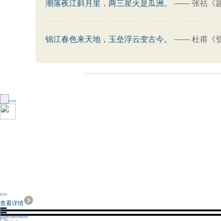
潮落夜江斜月里，两三星火是瓜洲。
——
张祜《
锦江春色来天地，玉垒浮云变古今。
——
杜甫《
查看详情