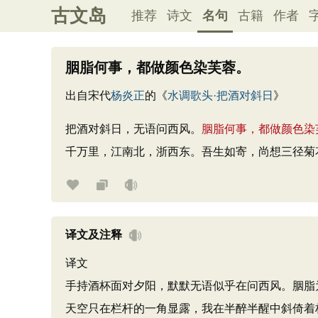
古文岛
推荐
诗文
名句
古籍
作者
胭脂何事，都做颜色染芙蓉。
出自宋代
杨炎正
的《
水调歌头·把酒对斜日
》
把酒对斜日，无语问西风。
胭脂何事，都做颜色染
千万里，江南北，浙西东。吾生如寄，尚想三径菊
译文及注释
译文
手持酒杯面对夕阳，默默无语似乎在问西风。胭脂
天空只在栏杆的一角显露，我在半醉半醒中斜倚着