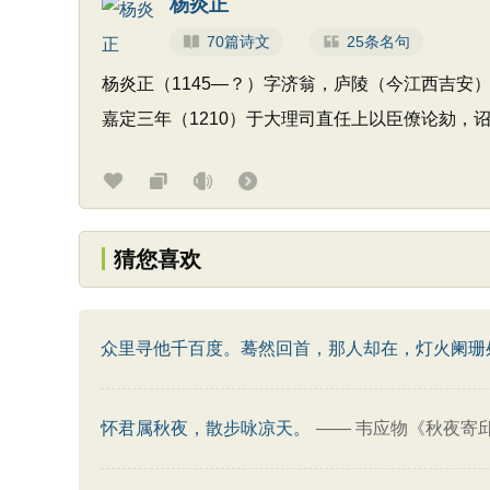
杨炎正
70篇诗文
25条名句
杨炎正（1145—？）字济翁，庐陵（今江西吉安
嘉定三年（1210）于大理司直任上以臣僚论劾
猜您喜欢
众里寻他千百度。蓦然回首，那人却在，灯火阑珊
怀君属秋夜，散步咏凉天。
——
韦应物《秋夜寄邱