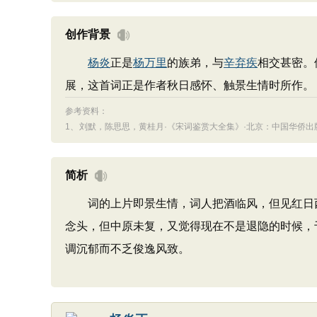
创作背景
杨炎
正是
杨万里
的族弟，与
辛弃疾
相交甚密。
展，这首词正是作者秋日感怀、触景生情时所作。
参考资料：
1、
刘默，陈思思，黄桂月·《宋词鉴赏大全集》·北京：中国华侨出版
简析
词的上片即景生情，词人把酒临风，但见红日西
念头，但中原未复，又觉得现在不是退隐的时候，
调沉郁而不乏俊逸风致。