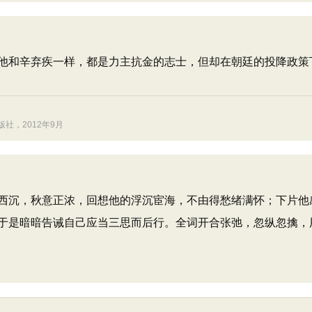
他和辛弃疾一样，都是力主抗金的志士，但却在朝廷的投降政策
社，2012年9月
沉，秋意正浓，回想他的浮沉宦海，不由得愁绪满怀；下片他
于是暗暗告诫自己应当三思而后行。全词开合张弛，忽纵忽擒，