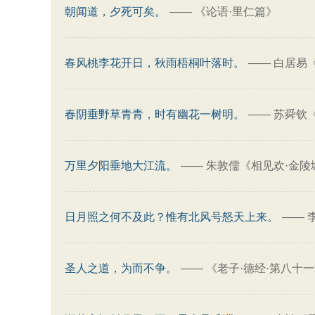
朝闻道，夕死可矣。
——
《论语·里仁篇》
春风桃李花开日，秋雨梧桐叶落时。
——
白居易
春阴垂野草青青，时有幽花一树明。
——
苏舜钦
万里夕阳垂地大江流。
——
朱敦儒《相见欢·金陵
日月照之何不及此？惟有北风号怒天上来。
——
圣人之道，为而不争。
——
《老子·德经·第八十