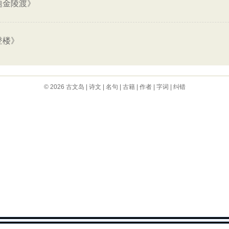
题金陵渡》
登楼》
© 2026
古文岛
|
诗文
|
名句
|
古籍
|
作者
|
字词
|
纠错