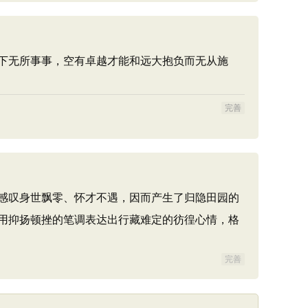
下无所事事，空有卓越才能和远大抱负而无从施
完善
感叹身世飘零、怀才不遇，因而产生了归隐田园的
用抑扬顿挫的笔调表达出行藏难定的彷徨心情，格
完善