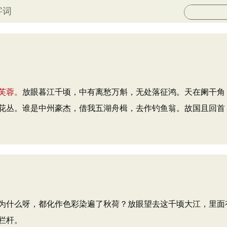
字词
芙蓉。
放眼暮江千顷，中有离愁万斛，无处落征鸿。天在阑干角
花丛。谁是中州豪杰，借我五湖舟楫，去作钓鱼翁。故国且回首
为什么呀，都化作色彩染遍了秋荷？放眼望去这千顷大江，里面
栏杆。