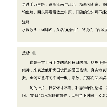
走过千万里路，遍历江南与江北、浙西和浙东。我
钓鱼翁。回头再看看故土中原，归隐的念头可不能
注释
水调歌头：词牌名，又名“元会曲”、“凯歌”、“台城
赏析
这是一首十分明显的感怀秋日的词。杨炎正是一
倾诉，来表达他那忧国忧民的爱国热情。真实地表
振。全词立意炼句不同一般，豪放、沉郁而又风姿
词的上片，抒发怀才不遇、壮志难酬的愁绪，基
问。“斜日” 既实写眼前景物，点明当下时间，又