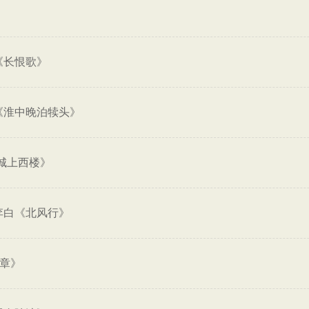
《长恨歌》
《淮中晚泊犊头》
城上西楼》
李白《北风行》
一章》