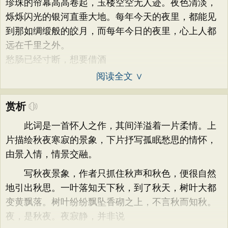
珍珠的帘幕高高卷起，玉楼空空无人迹。夜色清淡，
烁烁闪光的银河直垂大地。每年今天的夜里，都能见
到那如绸缎般的皎月，而每年今日的夜里，心上人都
远在千里之外。
愁肠已经寸断，想要借酒
阅读全文 ∨
赏析
此词是一首怀人之作，其间洋溢着一片柔情。上
片描绘秋夜寒寂的景象，下片抒写孤眠愁思的情怀，
由景入情，情景交融。
写秋夜景象，作者只抓住秋声和秋色，便很自然
地引出秋思。一叶落知天下秋，到了秋天，树叶大都
变黄飘落。树叶纷纷飘坠香砌之上，不言秋而知秋。
夜，是秋夜。夜寂静，并非说