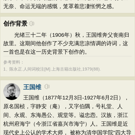
无奈、命运无端的感慨，笼罩着悲凄怅惘之感。
创作背景
光绪三十二年（1906年）秋，王国维奔父丧南归
故里。这期间他创作了不少充满悲凉情调的诗词，这
一首也是在这一历史背景下创作的。
参考资料：
1、
陈永正.人间词校注[M].上海古籍出版社,1979(88).
王国维
王国维（1877年12月3日-1927年6月2日），
原名国桢，字静安（庵），又字伯隅，号礼堂、人
间、永观、东海愚公、观堂等。谥忠悫。汉族，浙江
杭州府海宁（今浙江省嘉兴市海宁）人。王国维是近
现代史上公认的学术大师， 被称为清华国学院“四大导