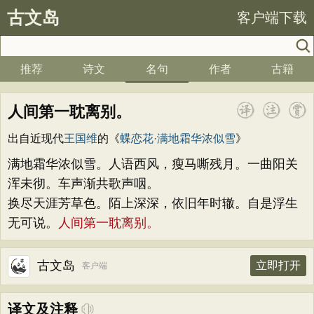
古文岛
客户端下载
推荐
诗文
名句
作者
古籍
人间第一耽离别。
出自近现代
王国维
的《
蝶恋花·满地霜华浓似雪
》
满地霜华浓似雪。人语西风，瘦马嘶残月。一曲阳关
浑未彻。车声渐共歌声咽。
换尽天涯芳草色。陌上深深，依旧年时辙。自是浮生
无可说。
人间第一耽离别。
古文岛
立即打开
客户端
译文及注释