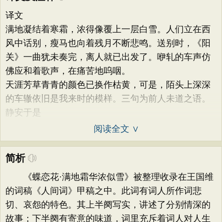
译文
满地凝结着寒霜，浓得像覆上一层白雪。人们立在西
风中话别，瘦马也向着残月不断悲鸣。送别时，《阳
关》一曲犹未奏完，离人就已出发了。咿轧的车声仿
佛应和着歌声，在痛苦地呜咽。
天涯芳草青青的颜色已换作枯黄，可是，陌头上深深
的车辙依旧是我来时的模样。三句为前人未道之语。
静安于是
阅读全文 ∨
简析
《蝶恋花·满地霜华浓似雪》被整理收录在王国维
的词稿《人间词》甲稿之中。此词有词人所作词悲
切、哀怨的特色。其上半阕写实，讲述了分别情深的
故事；下半阕有寄意的味道，词里充斥着词人对人生