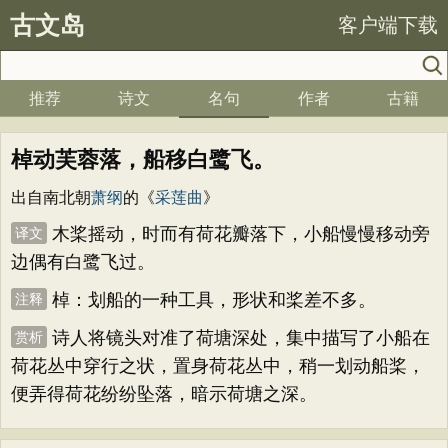
古文岛
客户端下载
推荐
诗文
名句
作者
古籍
棹动芙蓉落，船移白鹭飞。
出自南北朝
萧纲
的《
采莲曲
》
木桨摇动，时而有荷花瓣落下，小船慢慢移动旁
译文
边偶有白鹭飞过。
棹：划船的一种工具，形状和桨差不多。
注释
诗人将镜头对准了荷塘深处，集中描写了小船在
赏析
荷花丛中穿行之状，置身荷花丛中，稍一划动船桨，
便弄得荷花纷纷坠落，暗示荷塘之深。