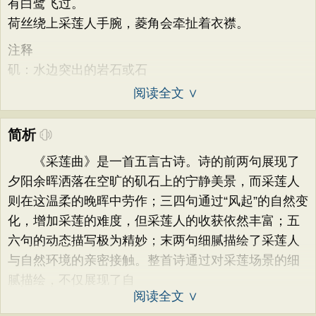
有白鹭飞过。
荷丝绕上采莲人手腕，菱角会牵扯着衣襟。
注释
矶：水边突出的岩石或石
阅读全文 ∨
简析
《采莲曲》是一首五言古诗。诗的前两句展现了
夕阳余晖洒落在空旷的矶石上的宁静美景，而采莲人
则在这温柔的晚晖中劳作；三四句通过“风起”的自然变
化，增加采莲的难度，但采莲人的收获依然丰富；五
六句的动态描写极为精妙；末两句细腻描绘了采莲人
与自然环境的亲密接触。整首诗通过对采莲场景的细
腻描绘，不仅展现了自
阅读全文 ∨