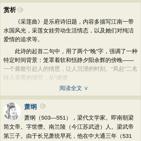
赏析
《采莲曲》是乐府诗旧题，内容多描写江南一带
水国风光，采莲女娃劳动生活情态，以及她们对纯洁
爱情的追求等。
此诗的起首二句中，用了两个“晚”字，强调了一种
特定时间背景：笼罩着软和恬静夕阳余辉的傍晚——
一个最能引起人的情思，让人沉浸的时刻。“风起”二名
转入采莲的描写，从“难渡
阅读全文 ∨
萧纲
萧纲（503―551），梁代文学家。即南朝梁
简文帝。字世缵。南兰陵（今江苏武进）人。梁武帝
第三子。由于长兄萧统早死，他在中大通三年（531