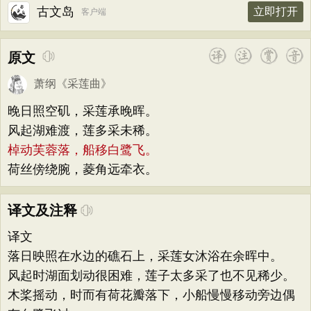
古文岛
立即打开
客户端
原文
萧纲
《
采莲曲
》
晚日照空矶，采莲承晚晖。
风起湖难渡，莲多采未稀。
棹动芙蓉落，船移白鹭飞。
荷丝傍绕腕，菱角远牵衣。
译文及注释
译文
落日映照在水边的礁石上，采莲女沐浴在余晖中。
风起时湖面划动很困难，莲子太多采了也不见稀少。
木桨摇动，时而有荷花瓣落下，小船慢慢移动旁边偶