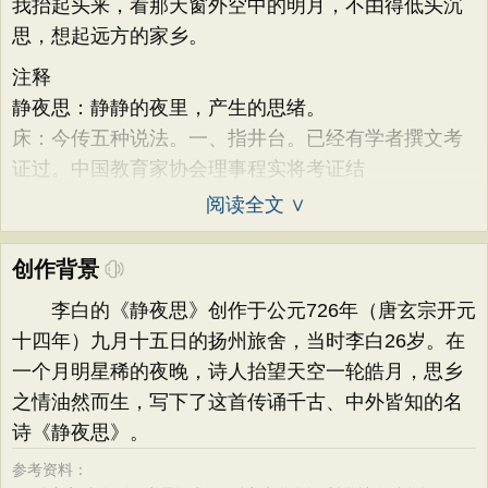
我抬起头来，看那天窗外空中的明月，不由得低头沉
思，想起远方的家乡。
注释
静夜思：静静的夜里，产生的思绪。
床：今传五种说法。一、指井台。已经有学者撰文考
证过。中国教育家协会理事程实将考证结
阅读全文 ∨
创作背景
李白的《静夜思》创作于公元726年（唐玄宗开元
十四年）九月十五日的扬州旅舍，当时李白26岁。在
一个月明星稀的夜晚，诗人抬望天空一轮皓月，思乡
之情油然而生，写下了这首传诵千古、中外皆知的名
诗《静夜思》。
参考资料：