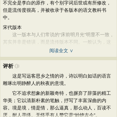
不完全是李白的原作，有个别字词后世或有所修改，
但是流传度很高，并被收录于各版本的语文教科书
中。
宋代版本
这一版本与人们常说的“床前明月光”明显不一致，
其实并非是错误，而是流传版本不同。一般认为，这
阅读全文 ∨
评析
这是写远客思乡之情的诗，诗以明白如话的语言
雕琢出明静醉人的秋夜的意境。
它不追求想象的新颖奇特，也摒弃了辞藻的精工
华美；它以清新朴素的笔触，抒写了丰富深曲的内
容。境是境，情是情，那么逼真，那么动人，百读不
厌，耐人寻绎。无怪乎有人赞它是“妙绝古今”。