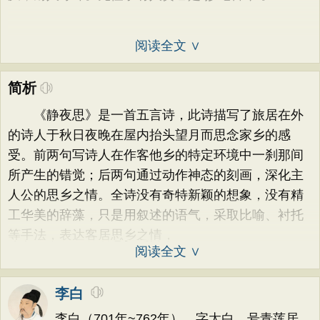
阅读全文 ∨
简析
《静夜思》是一首五言诗，此诗描写了旅居在外
的诗人于秋日夜晚在屋内抬头望月而思念家乡的感
受。前两句写诗人在作客他乡的特定环境中一刹那间
所产生的错觉；后两句通过动作神态的刻画，深化主
人公的思乡之情。全诗没有奇特新颖的想象，没有精
工华美的辞藻，只是用叙述的语气，采取比喻、衬托
等手法，表达客居思乡之情，
阅读全文 ∨
李白
李白（701年~762年），字太白，号青莲居