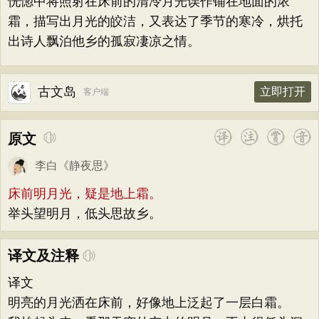
恍惚中将照射在床前的清冷月光误作铺在地面的浓
霜，描写出月光的皎洁，又表达了季节的寒冷，烘托
出诗人飘泊他乡的孤寂凄凉之情。
古文岛
立即打开
客户端
原文
李白
《
静夜思
》
床前明月光，疑是地上霜。
举头望明月，低头思故乡。
译文及注释
译文
明亮的月光洒在床前，好像地上泛起了一层白霜。