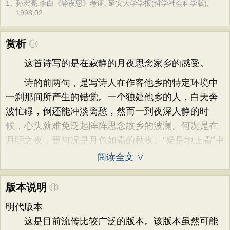
1、
孙宏亮.李白《静夜思》考证. 延安大学学报(哲学社会科学版),
1998,02
赏析
这首诗写的是在寂静的月夜思念家乡的感受。
诗的前两句，是写诗人在作客他乡的特定环境中
一刹那间所产生的错觉。一个独处他乡的人，白天奔
波忙碌，倒还能冲淡离愁，然而一到夜深人静的时
候，心头就难免泛起阵阵思念故乡的波澜。何况是在
月明之夜，更何况是月色如霜的秋夜。“疑是地上霜”中
阅读全文 ∨
版本说明
明代版本
这是目前流传比较广泛的版本。该版本虽然可能