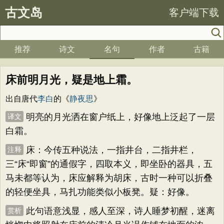
古文岛
客户端下载
推荐
诗文
名句
作者
古籍
床前明月光，疑是地上霜。
出自唐代
李白
的《
静夜思
》
明亮的月光洒在窗户纸上，好像地上泛起了一层
译文
白霜。
床：今传五种说法，一指井台，二指井栏，
注释
三“床“即窗”的通假字，四取本义，即坐卧的器具，五
马未都等认为，床应解释为胡床，古时一种可以折叠
的轻便坐具，马扎功能类似小板凳。疑：好像。
此句语意浅显，感人至深，诗人睡梦初醒，迷离
赏析