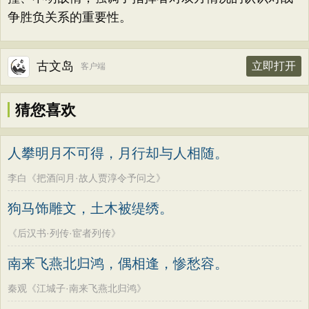
争胜负关系的重要性。
古文岛
立即打开
客户端
猜您喜欢
人攀明月不可得，月行却与人相随。
李白《把酒问月·故人贾淳令予问之》
狗马饰雕文，土木被缇绣。
《后汉书·列传·宦者列传》
南来飞燕北归鸿，偶相逢，惨愁容。
秦观《江城子·南来飞燕北归鸿》