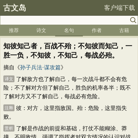
古文岛
客户端下载
推荐
诗文
名句
作者
古籍
知彼知己者，百战不殆；不知彼而知己，一
胜一负，不知彼，不知己，每战必殆。
摘自《
孙子兵法·谋攻篇
》
了解敌方也了解自己，每一次战斗都不会有危
译文
险；不了解对方但了解自己，胜负的机率各半；既不
了解对方又不了解自己，每战必有危险。
彼：对方，这里指敌国。殆：危险，这里指失
注释
败。
了解是作战的前提和基础，打仗不能糊涂、莽
赏析
撞、不明敌情，强调了指挥者对双方情况的认识对战