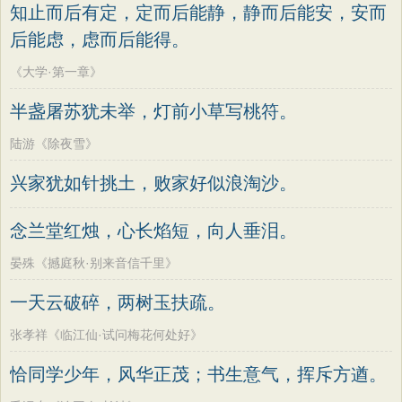
知止而后有定，定而后能静，静而后能安，安而
后能虑，虑而后能得。
《大学·第一章》
半盏屠苏犹未举，灯前小草写桃符。
陆游《除夜雪》
兴家犹如针挑土，败家好似浪淘沙。
念兰堂红烛，心长焰短，向人垂泪。
晏殊《撼庭秋·别来音信千里》
一天云破碎，两树玉扶疏。
张孝祥《临江仙·试问梅花何处好》
恰同学少年，风华正茂；书生意气，挥斥方遒。