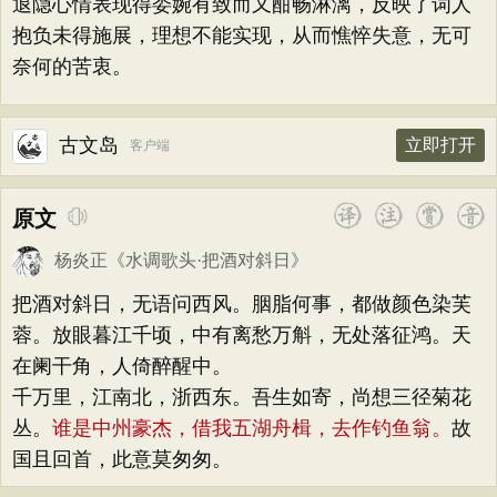
退隐心情表现得委婉有致而又酣畅淋漓，反映了词人
抱负未得施展，理想不能实现，从而憔悴失意，无可
奈何的苦衷。
古文岛
立即打开
客户端
原文
杨炎正
《
水调歌头·把酒对斜日
》
把酒对斜日，无语问西风。胭脂何事，都做颜色染芙
蓉。放眼暮江千顷，中有离愁万斛，无处落征鸿。天
在阑干角，人倚醉醒中。
千万里，江南北，浙西东。吾生如寄，尚想三径菊花
丛。
谁是中州豪杰，借我五湖舟楫，去作钓鱼翁。
故
国且回首，此意莫匆匆。