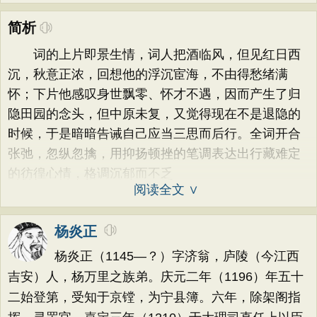
简析
词的上片即景生情，词人把酒临风，但见红日西
沉，秋意正浓，回想他的浮沉宦海，不由得愁绪满
怀；下片他感叹身世飘零、怀才不遇，因而产生了归
隐田园的念头，但中原未复，又觉得现在不是退隐的
时候，于是暗暗告诫自己应当三思而后行。全词开合
张弛，忽纵忽擒，用抑扬顿挫的笔调表达出行藏难定
的彷徨心情，格调沉郁而不乏
阅读全文 ∨
杨炎正
杨炎正（1145—？）字济翁，庐陵（今江西
吉安）人，杨万里之族弟。庆元二年（1196）年五十
二始登第，受知于京镗，为宁县簿。六年，除架阁指