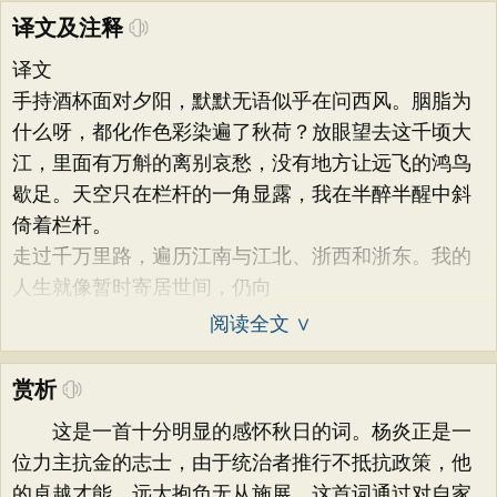
译文及注释
译文
手持酒杯面对夕阳，默默无语似乎在问西风。胭脂为
什么呀，都化作色彩染遍了秋荷？放眼望去这千顷大
江，里面有万斛的离别哀愁，没有地方让远飞的鸿鸟
歇足。天空只在栏杆的一角显露，我在半醉半醒中斜
倚着栏杆。
走过千万里路，遍历江南与江北、浙西和浙东。我的
人生就像暂时寄居世间，仍向
阅读全文 ∨
赏析
这是一首十分明显的感怀秋日的词。杨炎正是一
位力主抗金的志士，由于统治者推行不抵抗政策，他
的卓越才能、远大抱负无从施展。这首词通过对自家