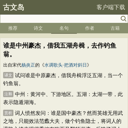
古文岛
客户端下载
推荐
诗文
名句
作者
古籍
谁是中州豪杰，借我五湖舟楫，去作钓鱼
翁。
出自宋代
杨炎正
的《
水调歌头·把酒对斜日
》
试问谁是中原豪杰，借我舟楫浮泛五湖，当一个
译文
钓鱼翁。
中州：黄河中、下游地区。五湖：太湖一带，此
注释
表示隐遁湖海。
词人愤然发问：谁是国中豪杰？然而英雄无用武
赏析
之地，只能效法范蠡大夫，做个钓鱼隐士，将词人的