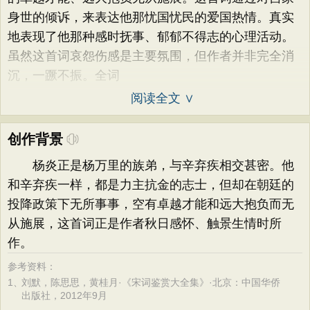
身世的倾诉，来表达他那忧国忧民的爱国热情。真实
地表现了他那种感时抚事、郁郁不得志的心理活动。
虽然这首词哀怨伤感是主要氛围，但作者并非完全消
沉，一蹶不振。全词
阅读全文 ∨
创作背景
杨炎正是杨万里的族弟，与辛弃疾相交甚密。他
和辛弃疾一样，都是力主抗金的志士，但却在朝廷的
投降政策下无所事事，空有卓越才能和远大抱负而无
从施展，这首词正是作者秋日感怀、触景生情时所
作。
参考资料：
1、
刘默，陈思思，黄桂月·《宋词鉴赏大全集》·北京：中国华侨
出版社，2012年9月