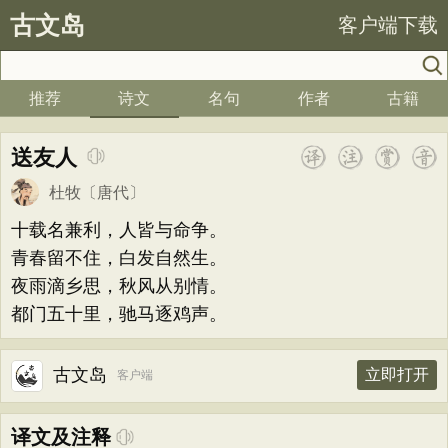
古文岛
客户端下载
推荐
诗文
名句
作者
古籍
送友人
杜牧
〔唐代〕
十载名兼利，人皆与命争。
青春留不住，白发自然生。
夜雨滴乡思，秋风从别情。
都门五十里，驰马逐鸡声。
古文岛
立即打开
客户端
译文及注释