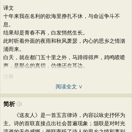
译文
十年来我在名利的欲海里挣扎不休，与命运争斗不
息。
结果却是青春不再，白发悄然生长。
此时听着外面的夜雨和秋风萧瑟，内心的思乡之情汹
涌而来。
白天，就在都门五十里之外，马蹄得得声，鸡鸣喳喳
声，是那么的真切，仿佛还在耳边。
注释
阅读全文 ∨
简析
《送友人》是一首五言律诗，内容以咏史抒怀为
主。诗的首联直接点出社会普遍现象；颔联是对时光
流逝的无奈感慨；颈联寄托了诗人的思乡之情和离别