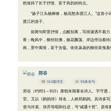
然保持了长于抒情、富于风韵的特点。
“扬子江头杨柳春，杨花愁杀渡江人。”这首小
渡江的游子。
前两句即景抒情，点醒别离，写得潇洒不着力，
青；晚风中，柳丝轻拂，杨花飘荡。岸边停泊着待
画，景中寓情，富于含蕴。依依袅袅的柳丝牵曳着
郑谷
314篇诗文
56条名句
郑谷（约851～910）唐朝末期著名诗人。字守
官。又以《鹧鸪诗》得名，人称郑鹧鸪。其诗多写
曾与许裳、张乔等唱和往还，号“咸通十哲”。原有