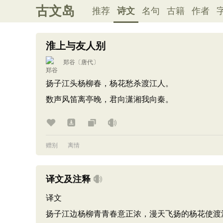
古文岛
推荐
诗文
名句
古籍
作者
淮上与友人别
郑谷
〔唐代〕
扬子江头杨柳春，杨花愁杀渡江人。
数声风笛离亭晚，君向潇湘我向秦。
赠别
离情
译文及注释
译文
扬子江边杨柳青青春意正浓，漫天飞扬的杨花使渡