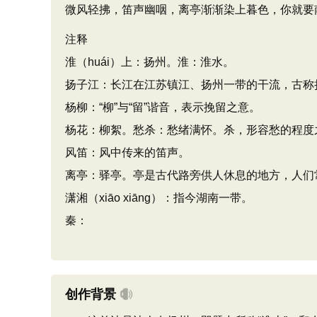
微风轻拂，笛声幽咽，离亭渐渐染上暮色，你就要
注释
淮（huái）上：扬州。淮：淮水。
扬子江：长江在江苏镇江、扬州一带的干流，古称
杨柳：“柳”与“留”谐音，表示挽留之意。
杨花：柳絮。愁杀：愁绪满怀。杀，形容愁的程度
风笛：风中传来的笛声。
离亭：驿亭。亭是古代路旁供人休息的地方，人们常
潇湘（xiāo xiāng）：指今湖南一带。
秦：
创作背景