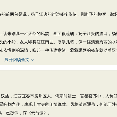
诗的前两句是说，扬子江边的岸边杨柳依依，那乱飞的柳絮，愁
读来别具一种天然的风韵。画面很疏朗：扬子江头的渡口，杨
发的小船，友人即将渡江南去。淡淡几笔，像一幅清新秀丽的水
依依惜别的深情，唤起一种伤离意绪；蒙蒙飘荡的杨花惹动着双
展开阅读全文
愚，汉族，江西宜春市袁州区人。僖宗时进士，官都官郎中，人称
景咏物之作，表现士大夫的闲情逸致。风格清新通俗，但流于浅
集，已散佚，存《云台编》。