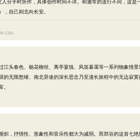
友人分手时所作，具体创作时间不详。和通常的送行不同，这是
），自己则北向长安。
-1350
江头春色、杨花柳丝、离亭宴饯、风笛暮霭等一系列物象情景
涯的无限愁绪、南北异途的深长思念乃至漫长旅程中的无边寂寞
富。
炽，抒情性、形象性和音乐性都大为减弱。而郑谷的这首七绝