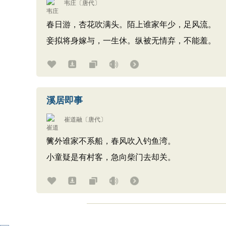
韦庄
〔唐代〕
春日游，杏花吹满头。陌上谁家年少，足风流。
妾拟将身嫁与，一生休。纵被无情弃，不能羞。
溪居即事
崔道融
〔唐代〕
篱外谁家不系船，春风吹入钓鱼湾。
小童疑是有村客，急向柴门去却关。