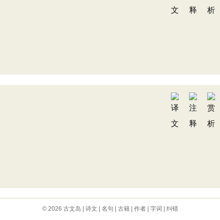
© 2026
古文岛
|
诗文
|
名句
|
古籍
|
作者
|
字词
|
纠错