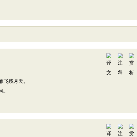
雁飞残月天。
风。