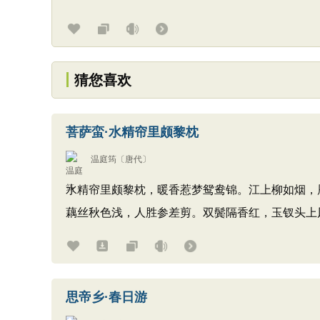
猜您喜欢
菩萨蛮·水精帘里颇黎枕
温庭筠
〔唐代〕
水精帘里颇黎枕，暖香惹梦鸳鸯锦。江上柳如烟，
藕丝秋色浅，人胜参差剪。双鬓隔香红，玉钗头上
思帝乡·春日游