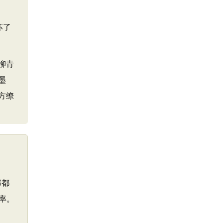
坏了
柳青
墨
方缭
郑都
率。