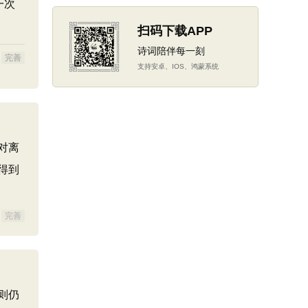
一次
扫码下载APP
诗词陪伴每一刻
完善
支持安卓、IOS、鸿蒙系统
对离
得到
完善
则仍