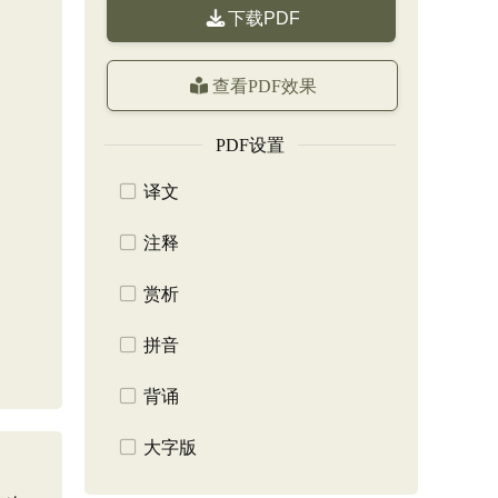
下载PDF
查看PDF效果
PDF设置
译文
注释
赏析
拼音
背诵
大字版