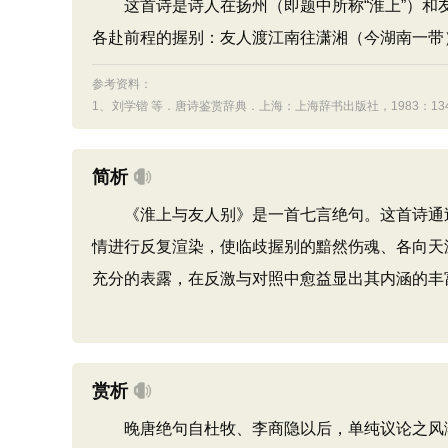
这首诗是诗人在扬州（即题中所称“淮上”）和
各赴前程的握别：友人渡江南往潇湘（今湖南一带
参考资料：
1、
刘学锴 等．唐诗鉴赏辞典．上海：上海辞书出版社，1983：1349
简析
《淮上与友人别》是一首七言绝句。这首诗通过
情进行反复渲染，使临歧握别的黯然伤魂、各向天
充分的表露，在反激与对照中愈益显出其内涵的丰
赏析
晚唐绝句自杜牧、李商隐以后，单纯议论之风渐