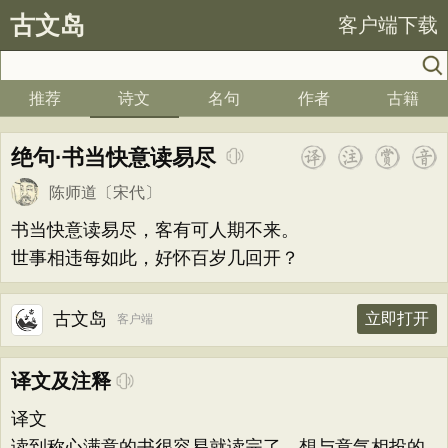
古文岛
客户端下载
推荐
诗文
名句
作者
古籍
绝句·书当快意读易尽
陈师道
〔宋代〕
书当快意读易尽，客有可人期不来。
世事相违每如此，好怀百岁几回开？
古文岛
立即打开
客户端
译文及注释
译文
读到称心满意的书很容易就读完了，想与意气相投的