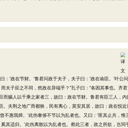
：‘政在节财。’鲁君问政于夫子，夫子曰：‘政在谕臣。’叶公
，而夫子应之不同，然政在异端乎？”孔子曰：“各因其事也。齐君
旦而赐人以千乘之家者三，故曰：政在节财。鲁君有臣三人，内
臣。夫荆之地广而都狭，民有离心，莫安其居，故曰：政在悦近
曾不惠我师。’此伤奢侈不节以为乱者也。又曰：‘匪其止共，惟
，奚其适归。’此伤离散以为乱者也。察此三者，政之所欲，岂同