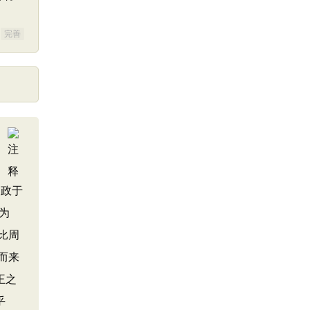
完善
问政于
为
比周
而来
王之
乎