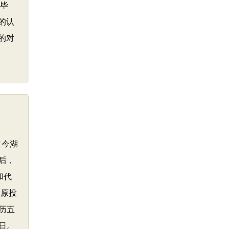
神毕
的认
的对
（今湖
后，
和代
屈原投
历五
日。