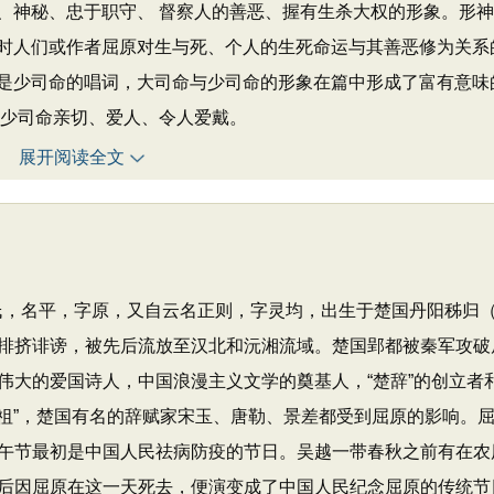
、神秘、忠于职守、 督察人的善恶、握有生杀大权的形象。形
时人们或作者屈原对生与死、个人的生死命运与其善恶修为关系
是少司命的唱词，大司命与少司命的形象在篇中形成了富有意味
的少司命亲切、爱人、令人爱戴。
展开阅读全文
屈氏，名平，字原，又自云名正则，字灵均，出生于楚国丹阳秭归
排挤诽谤，被先后流放至汉北和沅湘流域。楚国郢都被秦军攻破
伟大的爱国诗人，中国浪漫主义文学的奠基人，“楚辞”的创立者
之祖”，楚国有名的辞赋家宋玉、唐勒、景差都受到屈原的影响。
午节最初是中国人民祛病防疫的节日。吴越一带春秋之前有在农
后因屈原在这一天死去，便演变成了中国人民纪念屈原的传统节