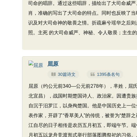
司命的唱辞。通过这些唱辞，描绘出了大司命威严
肖，准确的写出了大司命的特点。同时也反映了当
识及对大司命神的敬畏之情。折疏麻兮瑶华之后则
照。主死 的大司命威严、神秘、令人敬畏；主生
屈原
30篇诗文
1395条名句
屈原（约公元前340—公元前278年），芈姓，
北宜昌），战国时期楚国诗人、政治家。因遭贵族
自沉于汨罗江，以身殉楚国。他是中国历史上一位
表作家，开辟了“香草美人”的传统，被誉为“楚辞
江自尽的日子相传是农历五月初五，即端午节。端
月初五以龙舟竞渡形式举行部落图腾祭祀的习俗。