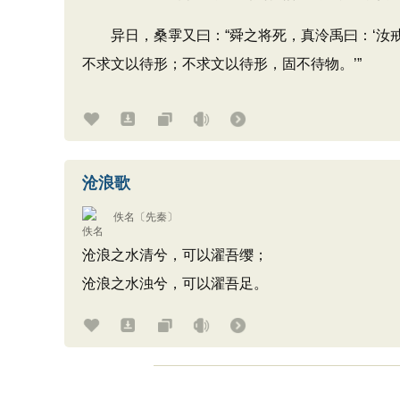
异日，桑雽又曰：​“舜之将死，真泠禹曰：‘汝
不求文以待形；不求文以待形，固不待物。’”
沧浪歌
佚名
〔先秦〕
沧浪之水清兮，可以濯吾缨；
沧浪之水浊兮，可以濯吾足。