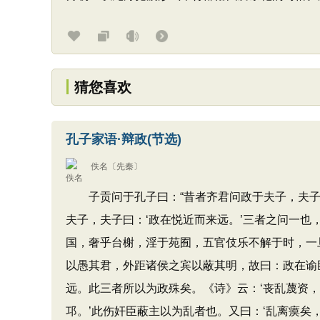
猜您喜欢
孔子家语·辩政(节选)
佚名
〔先秦〕
子贡问于孔子曰：“昔者齐君问政于夫子，夫子曰
夫子，夫子曰：‘政在悦近而来远。’三者之问一也
国，奢乎台榭，淫于苑囿，五官伎乐不解于时，一
以愚其君，外距诸侯之宾以蔽其明，故曰：政在谕
远。此三者所以为政殊矣。《诗》云：‘丧乱蔑资，
邛。’此伤奸臣蔽主以为乱者也。又曰：‘乱离瘼矣