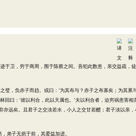
迹于卫，穷于商周，围于陈蔡之间。吾犯此数患，亲交益疏，
之璧，负赤子而趋。或曰：‘为其布与？赤子之布寡矣；为其累
林回曰：‘彼以利合，此以天属也。’夫以利合者，迫穷祸患害相
弃亦远矣。且君子之交淡若水，小人之交甘若醴；君子淡以亲，
书，弟子无挹于前，其爱益加进。