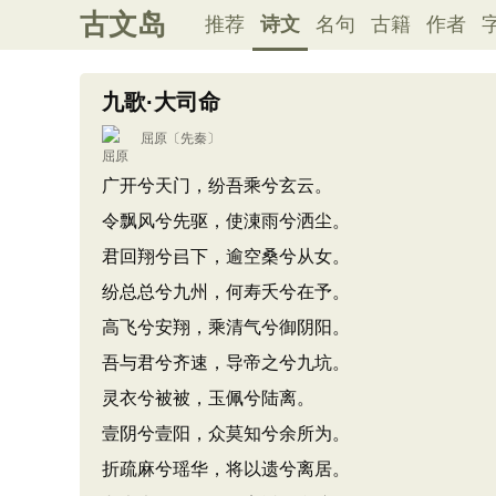
古文岛
推荐
诗文
名句
古籍
作者
九歌·大司命
屈原
〔先秦〕
广开兮天门，纷吾乘兮玄云。
令飘风兮先驱，使涷雨兮洒尘。
君回翔兮㠯下，逾空桑兮从女。
纷总总兮九州，何寿夭兮在予。
高飞兮安翔，乘清气兮御阴阳。
吾与君兮齐速，导帝之兮九坑。
灵衣兮被被，玉佩兮陆离。
壹阴兮壹阳，众莫知兮余所为。
折疏麻兮瑶华，将以遗兮离居。