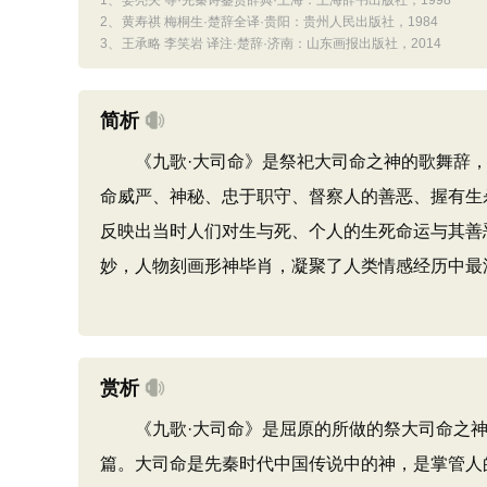
1、
姜亮夫 等·先秦诗鉴赏辞典·上海：上海辞书出版社，1998
2、
黄寿祺 梅桐生·楚辞全译·贵阳：贵州人民出版社，1984
3、
王承略 李笑岩 译注·楚辞·济南：山东画报出版社，2014
简析
《九歌·大司命》是祭祀大司命之神的歌舞辞，
命威严、神秘、忠于职守、督察人的善恶、握有生
反映出当时人们对生与死、个人的生死命运与其善
妙，人物刻画形神毕肖，凝聚了人类情感经历中最
赏析
《九歌·大司命》是屈原的所做的祭大司命之神
篇。大司命是先秦时代中国传说中的神，是掌管人