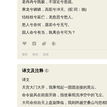
老冉冉兮既极，不寖近兮愈疏。
乘龙兮辚辚，高驼兮冲天。(驼 同：驰)
结桂枝兮延伫，羌愈思兮愁人。
愁人兮奈何，愿若今兮无亏。
固人命兮有当，孰离合兮可为？
楚辞
祭祀
屈原
译文及注释
译文
天宫大门大开，我乘驾起一团团连接的黑云。
命令旋风在前面开路，指使暴雨洗净空中的飞尘。
大司命你自天上盘旋降临，我则跨越空桑山与您相