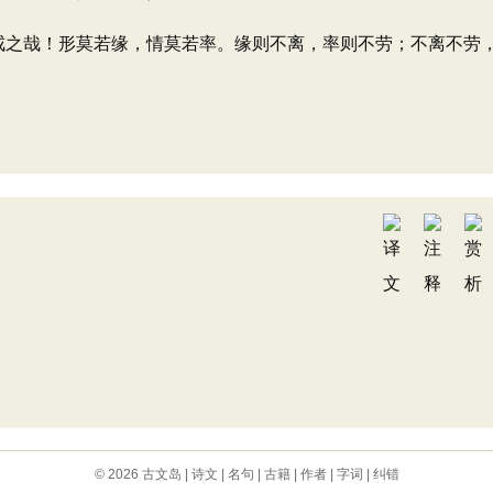
戒之哉！形莫若缘，情莫若率。缘则不离，率则不劳；不离不劳
© 2026
古文岛
|
诗文
|
名句
|
古籍
|
作者
|
字词
|
纠错