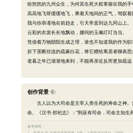
纷扰扰的九州众生，为何其生死大权掌握在我的手
高高地飞呀缓缓地飞，乘着天地间的正气，驾驭着
我与你恭谨地在前趋走，引天帝直到达九冈山上。
云彩的衣裳长长地飘动，腰间的玉佩叮叮当当。
凭借着万物阴阳生成之理，谁也不知道我的作为职
折下茎断丝连的疏麻白花，将它赠给离居者聊表思
老暮之年已渐渐地来到，不能再亲近反而更加疏远
创作背景
古人以为大司命是主宰人类生死的寿命之神。楚
命。《汉书·郊祀志》：“荆巫有司命，司命主知生死
参考资料：