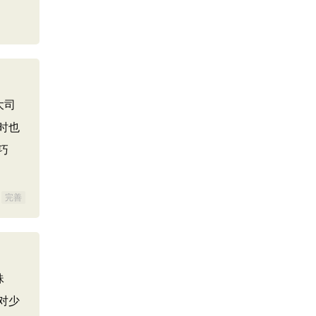
大司
时也
巧
完善
妹
对少