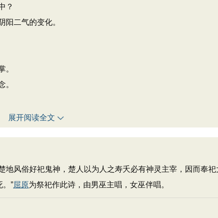
中？
阴阳二气的变化。
掌。
念。
展开阅读全文
地风俗好祀鬼神，楚人以为人之寿夭必有神灵主宰，因而奉祀
。”
屈原
为祭祀作此诗，由男巫主唱，女巫伴唱。