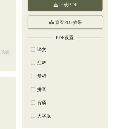
下载PDF
查看PDF效果
PDF设置
译文
完善
注释
赏析
拼音
背诵
大字版