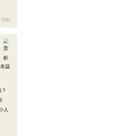
完善
徒友益
与？
弃
小人