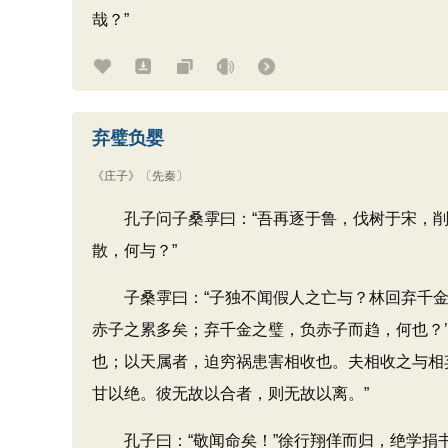
哉？”
弃璧负婴
《庄子》
〔先秦〕
孔子问子桑雽曰：​“吾再逐于鲁，伐树于宋，削
散，何与？​”
子桑雽曰：​“子独不闻假人之亡与？林回弃千金
赤子之累多矣；弃千金之璧，负赤子而趋，何也？’
也；以天属者，迫穷祸患害相收也。夫相收之与相
甘以绝。彼无故以合者，则无故以离。​”
孔子曰：​“敬闻命矣！”徐行翔佯而归，绝学捐