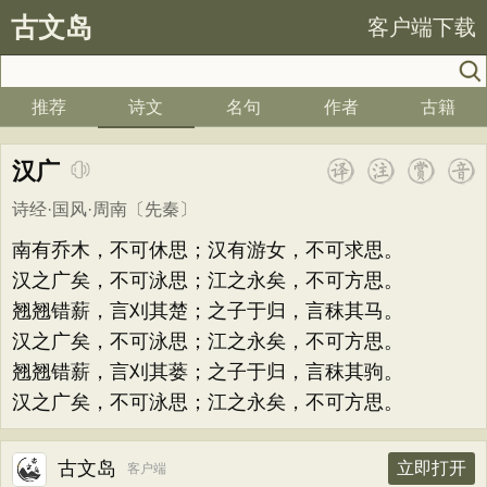
古文岛
客户端下载
推荐
诗文
名句
作者
古籍
汉广
诗经·国风·周南
〔先秦〕
南有乔木，不可休思；汉有游女，不可求思。
汉之广矣，不可泳思；江之永矣，不可方思。
翘翘错薪，言刈其楚；之子于归，言秣其马。
汉之广矣，不可泳思；江之永矣，不可方思。
翘翘错薪，言刈其蒌；之子于归，言秣其驹。
汉之广矣，不可泳思；江之永矣，不可方思。
古文岛
立即打开
客户端