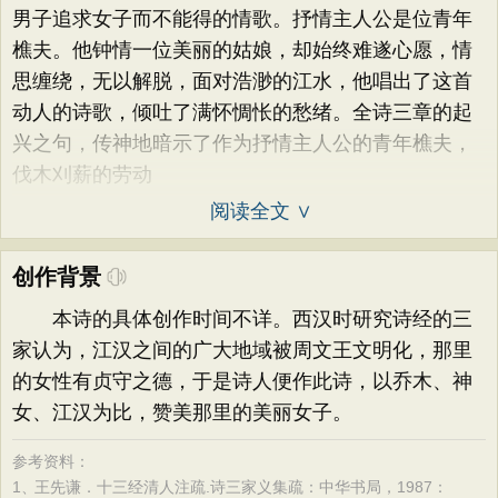
男子追求女子而不能得的情歌。抒情主人公是位青年
樵夫。他钟情一位美丽的姑娘，却始终难遂心愿，情
思缠绕，无以解脱，面对浩渺的江水，他唱出了这首
动人的诗歌，倾吐了满怀惆怅的愁绪。全诗三章的起
兴之句，传神地暗示了作为抒情主人公的青年樵夫，
伐木刈薪的劳动
阅读全文 ∨
创作背景
本诗的具体创作时间不详。西汉时研究诗经的三
家认为，江汉之间的广大地域被周文王文明化，那里
的女性有贞守之德，于是诗人便作此诗，以乔木、神
女、江汉为比，赞美那里的美丽女子。
参考资料：
1、
王先谦．十三经清人注疏.诗三家义集疏：中华书局，1987：