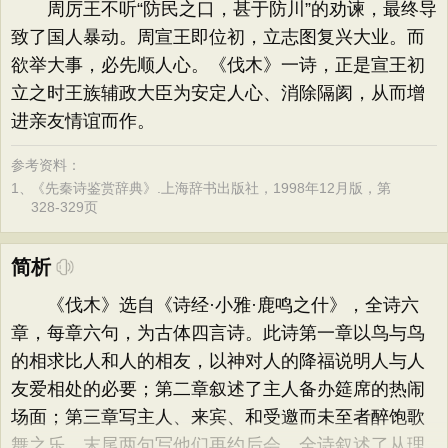
周厉王不听“防民之口，甚于防川”的劝谏，最终导
致了国人暴动。周宣王即位初，立志图复兴大业。而
欲举大事，必先顺人心。《伐木》一诗，正是宣王初
立之时王族辅政大臣为安定人心、消除隔阂，从而增
进亲友情谊而作。
参考资料：
1、
《先秦诗鉴赏辞典》.上海辞书出版社，1998年12月版，第
328-329页
简析
《伐木》选自《诗经·小雅·鹿鸣之什》，全诗六
章，每章六句，为古体四言诗。此诗第一章以鸟与鸟
的相求比人和人的相友，以神对人的降福说明人与人
友爱相处的必要；第二章叙述了主人备办筵席的热闹
场面；第三章写主人、来宾、和受邀而未至者醉饱歌
舞之乐，末尾两句写他们再约后会。全诗叙述了从理