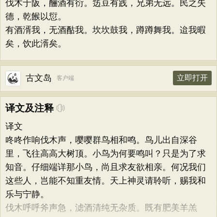
伐木于阪，酾酒有衍。笾豆有践，兄弟无远。民之失
德，乾餱以愆。
有酒湑我，无酒酤我。坎坎鼓我，蹲蹲舞我。迨我暇
矣，饮此湑矣。
古文岛
立即打开
客户端
译文及注释
译文
咚咚作响伐木声，嘤嘤群鸟相和鸣。鸟儿出自深谷
里，飞往高高大树顶。小鸟为何要鸣叫？只是为了求
知音。仔细端详那小鸟，尚且求友欲相亲。何况我们
这些人，岂能不知重友情。天上神灵请聆听，赐我和
乐与宁静。
伐木呼呼斧声急，滤酒清纯无杂质。既有肥美羊羔