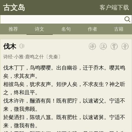
古文岛
客户端下载
推荐
诗文
名句
作者
古籍
伐木
诗经·小雅·鹿鸣之什
〔先秦〕
伐木丁丁，鸟鸣嘤嘤。出自幽谷，迁于乔木。嘤其鸣
矣，求其友声。
相彼鸟矣，犹求友声。矧伊人矣，不求友生？神之听
之，终和且平。
伐木许许，酾酒有藇！既有肥羜，以速诸父。宁适不
来，微我弗顾。
於粲洒扫，陈馈八簋。既有肥牡，以速诸舅。宁适不
来，微我有咎。