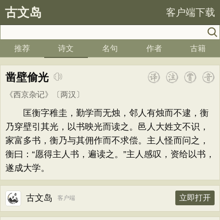
古文岛
客户端下载
推荐
诗文
名句
作者
古籍
凿壁偷光
《西京杂记》
〔两汉〕
匡衡字稚圭，勤学而无烛，邻人有烛而不逮，衡
乃穿壁引其光，以书映光而读之。邑人大姓文不识，
家富多书，衡乃与其佣作而不求偿。主人怪而问之，
衡曰：“愿得主人书，遍读之。”主人感叹，资给以书，
遂成大学。
古文岛
立即打开
客户端