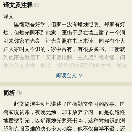
译文及注释
译文
匡衡勤奋好学，但家中没有蜡烛照明。邻家有灯
烛，但烛光照不到他家，匡衡于是在墙上凿了一个洞
引来邻家的光亮，让光亮照在书上来读。同乡有个大
户人家叫文不识的，家中富有，有很多藏书。匡衡就
到他家去做雇工，又不要报酬。主人感到很奇怪，问
他为什么这样，他说：“我希望能得到你家的书，通读
阅读全文 ∨
简析
此文简洁生动地讲述了匡衡勤奋学习的故事。匡
衡家境贫寒，夜晚无烛，却未放弃学习，而是创造性
地凿壁引光，以邻家烛光照亮书本，这种对知识的渴
望和克服困难的决心令人动容；他不仅自学不辍，还