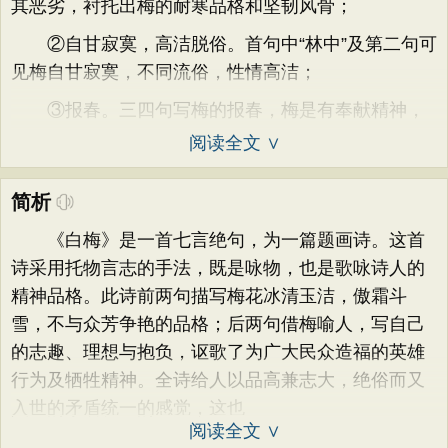
其恶劣，衬托出梅的耐寒品格和坚韧风骨；
②自甘寂寞，高洁脱俗。首句中“林中”及第二句可
见梅自甘寂寞，不同流俗，性情高洁；
③报春。三四句写梅的报春，梅是有奉献精神，
阅读全文 ∨
简析
《白梅》是一首七言绝句，为一篇题画诗。这首
诗采用托物言志的手法，既是咏物，也是歌咏诗人的
精神品格。此诗前两句描写梅花冰清玉洁，傲霜斗
雪，不与众芳争艳的品格；后两句借梅喻人，写自己
的志趣、理想与抱负，讴歌了为广大民众造福的英雄
行为及牺牲精神。全诗给人以品高兼志大，绝俗而又
入世的矛盾统一的感觉，这也
阅读全文 ∨