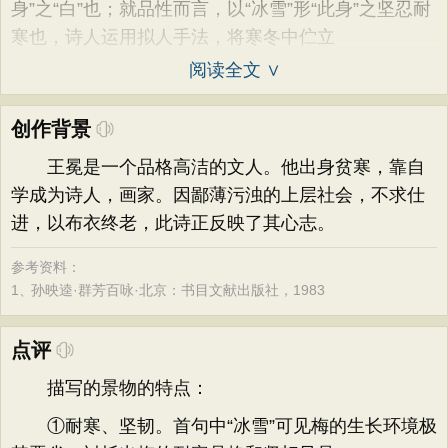
身”之“白”也；就品性而言，以“冰雪”形“此身”之坚忍耐
寒也，诗人运用拟人手法，将寒冬中伫立
阅读全文 ∨
创作背景
王冕是一个品格高洁的文人。他出身贫寒，靠自
学成为诗人，画家。因鄙薄污浊的上层社会，不求仕
进，以布衣终老，此诗正反映了其心志。
参考资料：
1、
孙映逵·群芳百咏·北京：书目文献出版社，1983
点评
描写的景物的特点：
①耐寒、坚韧。首句中“冰雪”可见梅的生长环境极