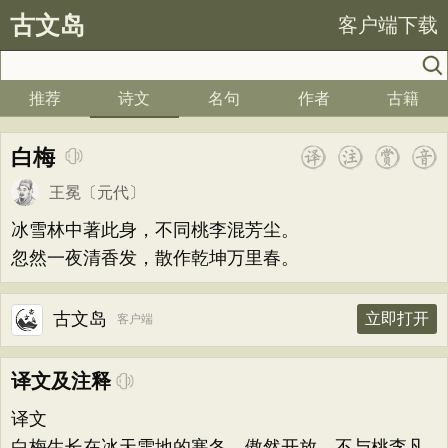
古文岛
客户端下载
推荐
诗文
名句
作者
古籍
白梅
王冕
〔元代〕
冰雪林中著此身，不同桃李混芳尘。
忽然一夜清香发，散作乾坤万里春。
古文岛
立即打开
客户端
译文及注释
译文
白梅生长在冰天雪地的寒冬，傲然开放，不与桃李凡