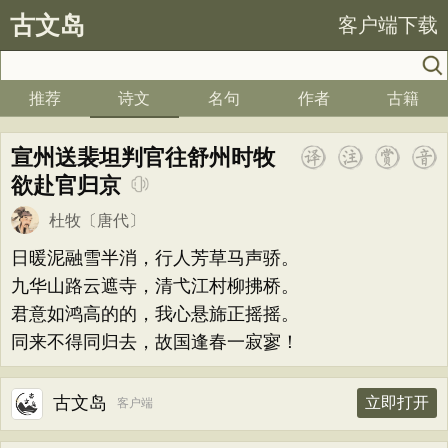
古文岛
客户端下载
推荐
诗文
名句
作者
古籍
宣州送裴坦判官往舒州时牧
欲赴官归京
杜牧
〔唐代〕
日暖泥融雪半消，行人芳草马声骄。
九华山路云遮寺，清弋江村柳拂桥。
君意如鸿高的的，我心悬旆正摇摇。
同来不得同归去，故国逢春一寂寥！
古文岛
立即打开
客户端