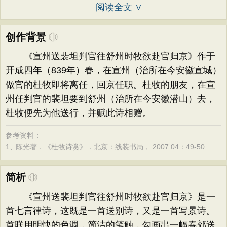
阅读全文 ∨
创作背景
《宣州送裴坦判官往舒州时牧欲赴官归京》作于
开成四年（839年）春，在宣州（治所在今安徽宣城）
做官的杜牧即将离任，回京任职。杜牧的朋友，在宣
州任判官的裴坦要到舒州（治所在今安徽潜山）去，
杜牧便先为他送行，并赋此诗相赠。
参考资料：
1、
陈光著．《杜牧诗赏》．北京：线装书局， 2007.04：49-50
简析
《宣州送裴坦判官往舒州时牧欲赴官归京》是一
首七言律诗，这既是一首送别诗，又是一首写景诗。
首联用明快的色调，简洁的笔触，勾画出一幅春郊送