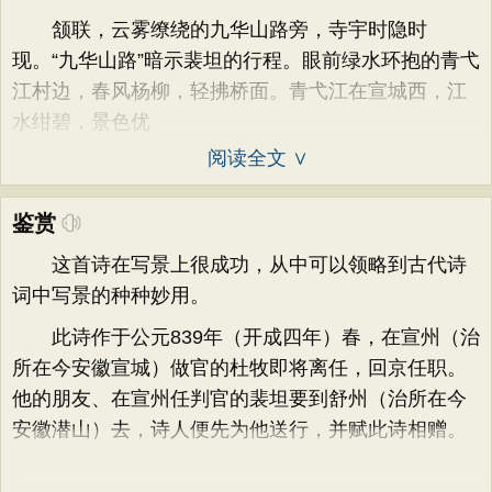
颔联，云雾缭绕的九华山路旁，寺宇时隐时
现。“九华山路”暗示裴坦的行程。眼前绿水环抱的青弋
江村边，春风杨柳，轻拂桥面。青弋江在宣城西，江
水绀碧，景色优
阅读全文 ∨
鉴赏
这首诗在写景上很成功，从中可以领略到古代诗
词中写景的种种妙用。
此诗作于公元839年（开成四年）春，在宣州（治
所在今安徽宣城）做官的杜牧即将离任，回京任职。
他的朋友、在宣州任判官的裴坦要到舒州（治所在今
安徽潜山）去，诗人便先为他送行，并赋此诗相赠。