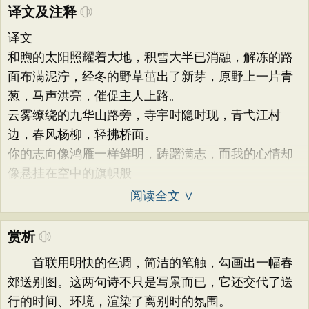
译文及注释
译文
和煦的太阳照耀着大地，积雪大半已消融，解冻的路
面布满泥泞，经冬的野草茁出了新芽，原野上一片青
葱，马声洪亮，催促主人上路。
云雾缭绕的九华山路旁，寺宇时隐时现，青弋江村
边，春风杨柳，轻拂桥面。
你的志向像鸿雁一样鲜明，踌躇满志，而我的心情却
像悬挂在空中的旗帜般
阅读全文 ∨
赏析
首联用明快的色调，简洁的笔触，勾画出一幅春
郊送别图。这两句诗不只是写景而已，它还交代了送
行的时间、环境，渲染了离别时的氛围。