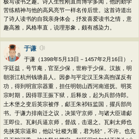
极写读书之趣。诗人生性刚直而博学多闻，他的勤学
苦练精神与他的高风亮节一样名传后世。这首诗道出
了诗人读书的自我亲身体会，抒发喜爱读书之情，意
趣高雅，风格率直，说理形象，颇有感染力。
于谦
于谦（1398年5月13日－1457年2月16日），
字廷益，号节庵，官至少保，世称于少保。汉族，明
朝浙江杭州钱塘县人。因参与平定汉王朱高煦谋反有
功，得到明宣宗器重，担任明朝山西河南巡抚。明英
宗时期，因得罪王振下狱，后释放，起为兵部侍郎。
土木堡之变后英宗被俘，郕王朱祁钰监国，擢兵部尚
书。于谦力排南迁之议，决策守京师，与诸大臣请郕
王即位。瓦剌兵逼京师，督战，击退之。瓦剌太师也
先挟英宗逼和，他以“社稷为重，君为轻”，不许。也先