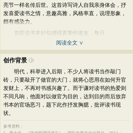
亮节一样名传后世。这首诗写诗人自我亲身体会，抒
发喜爱读书之情，意趣高雅，风格率直，说理形象，
颇有感染力。
首联说书本好似感情真挚的老友，每日
阅读全文 ∨
创作背景
明代，科举进入后期，不少人将读书当作敲门
砖，只要敲开了做官的大门，就将心思用在如何升官
发财上，不再对书感兴趣了。而于谦对读书的热爱则
不同凡响，他面对以做官为目的，达到目的而后放弃
书本的官场恶习，题下此作抒发胸臆，批评读书现
状。
参考资料：