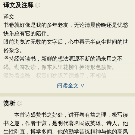
译文及注释
译文
书卷就好像是我的多年老友，无论清晨傍晚还是忧愁
快乐总有它的陪伴。
眼前浏览过无数的文字后，心中再无半点尘世间的世
俗杂念。
坚持经常读书，新鲜的想法源源不断的涌来用之不
竭。勤奋攻读，像东风里花柳争换得形色簇新。
漫跨着金鞍，权贵们犹叹芳踪难寻，不相信
阅读全文 ∨
赏析
本首诗盛赞书之好处，讲开卷有益之理，极写读
书之趣，作者于谦，是明代著名民族英雄、诗人。他
生性刚直，博学多闻。他的勤学苦练精神与他的高风