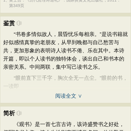
1、
黄士吉．《历代哲理诗巡礼》：国际炎黄文化出版社，2011：
第349页
鉴赏
“书卷多情似故人，晨昏忧乐每相亲。”是说书籍就
好似感情真挚的老朋友，从早到晚都与自己愁苦与
共，更加形象的表明诗人读书不倦、乐在其中。本诗
开篇，即以个人读书的独特体会，谈出自己和书本的
亲密关系。中间两联，集中写己读书之乐。
“眼前直下三千字，胸次全无一点尘。”眼前的书，
一读即
阅读全文 ∨
简析
《观书》是一首七言古诗，该诗盛赞书之好处，