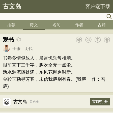
古文岛
客户端下载
推荐
诗文
名句
作者
古籍
观书
于谦
〔明代〕
书卷多情似故人，晨昏忧乐每相亲。
眼前直下三千字，胸次全无一点尘。
活水源流随处满，东风花柳逐时新。
金鞍玉勒寻芳客，未信我庐别有春。(我庐 一作：吾
庐)
古文岛
立即打开
客户端