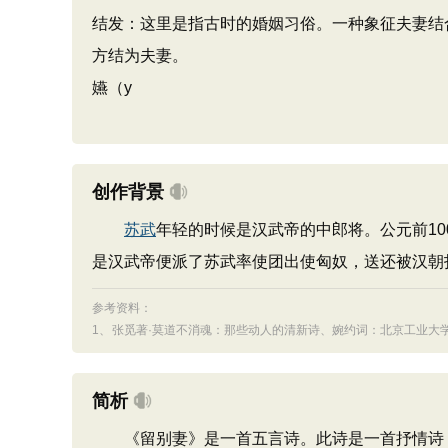
结发：这里是指古时的婚姻习俗。一种象征夫妻结
方结为夫妻。
嬿（y
创作背景
苏武
年轻的时候是汉武帝的中郎将。公元前1
是汉武帝便派了苏武率使团出使匈奴，送还被汉朝
参考资料：
1、
张觅著·莫道不消魂：那些动人的清新诗、婉约词：北京工业大学出版
简析
《留别妻》是一首五言诗。此诗是一首抒情诗，