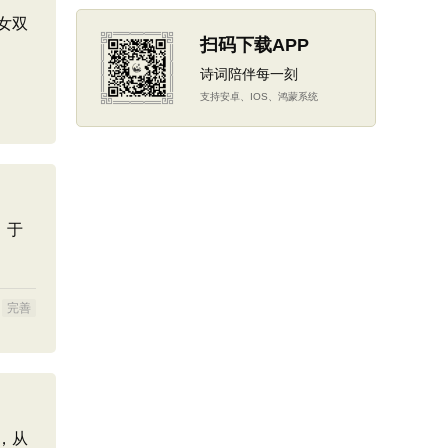
女双
扫码下载APP
诗词陪伴每一刻
支持安卓、IOS、鸿蒙系统
，于
完善
，从