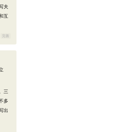
写夫
和互
完善
立
。三
不多
写出