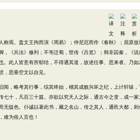
称焉。盖文王拘而演《周易》；仲尼厄而作《春秋》；屈原放
脚，《兵法》修列；不韦迁蜀，世传《吕览》；韩非囚秦，《说
也。此人皆意有所郁结，不得通其道，故述往事、思来者。乃如
愤，思垂空文以自见。
闻，略考其行事，综其终始，稽其成败兴坏之纪，上计轩辕，
传七十，凡百三十篇。亦欲以究天人之际，通古今之变，成一家
而无愠色。仆诚以著此书，藏之名山，传之其人，通邑大都，则
，难为俗人言也！