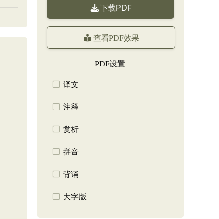
下载PDF
查看PDF效果
PDF设置
译文
注释
赏析
拼音
背诵
大字版