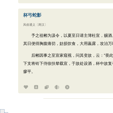
杯弓蛇影
风俗通义
〔两汉〕
予之祖郴为汲令，以夏至日请主簿杜宣，赐酒。
其日便得胸腹痛切，妨损饮食，大用羸露，攻治万
后郴因事之至宣家窥视，问其变故，云：“畏此
下支将铃下侍徐扶辇载宣，于故处设酒，杯中故复
瘳平。