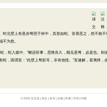
时北壁上有悬赤弩照于杯中，其形如蛇。宣畏恶之，然不敢不
端不为愈。
蛇，蛇入腹中。”郴还听事，思惟良久，顾见悬弩，必是也。则
有蛇，因谓宣：“此壁上弩影耳，非有他怪。”宣遂解，甚夷怿，
© 2026
古文岛
|
诗文
|
名句
|
古籍
|
作者
|
字词
|
纠错