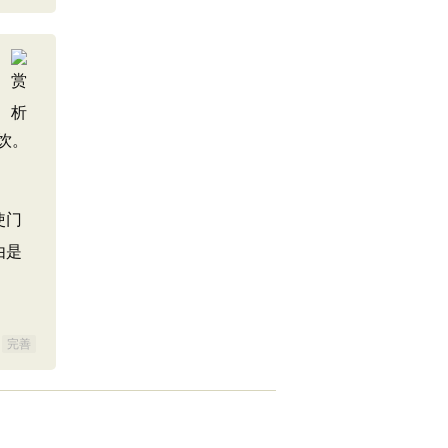
饮。
使门
由是
完善