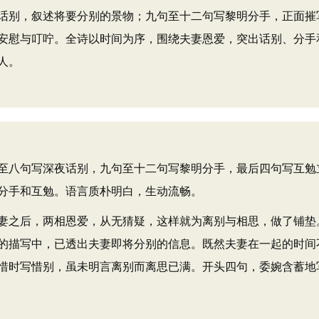
话别，叙述将要分别的景物；九句至十二句写黎明分手，正面摧
安慰与叮咛。全诗以时间为序，围绕夫妻恩爱，突出话别、分手
人。
八句写深夜话别，九句至十二句写黎明分手，最后四句写互勉
分手和互勉。语言质朴明白，生动流畅。
之后，两相恩爱，从无猜疑，这样就为离别与相思，做了铺垫
的描写中，已透出夫妻即将分别的信息。既然夫妻在一起的时间
惜时写惜别，虽未明言离别而离思已满。开头四句，委婉含蓄地