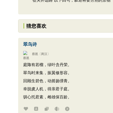
“征夫怀远路”以下四句，叙述将要分别的景物
猜您喜欢
翠鸟诗
蔡邕
〔两汉〕
庭陬有若榴，绿叶含丹荣。
翠鸟时来集，振翼修形容。
回顾生碧色，动摇扬缥青。
幸脱虞人机，得亲君子庭。
驯心托君素，雌雄保百龄。