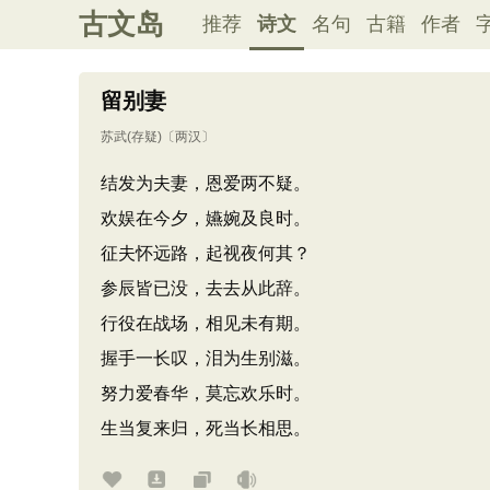
古文岛
推荐
诗文
名句
古籍
作者
留别妻
苏武(存疑)
〔两汉〕
结发为夫妻，恩爱两不疑。
欢娱在今夕，嬿婉及良时。
征夫怀远路，起视夜何其？
参辰皆已没，去去从此辞。
行役在战场，相见未有期。
握手一长叹，泪为生别滋。
努力爱春华，莫忘欢乐时。
生当复来归，死当长相思。