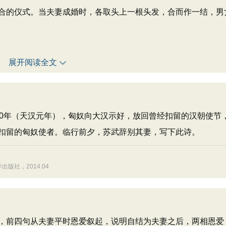
合的仪式。当夫妻成婚时，各取头上一根头发，合而作一结，男
展开阅读全文
00年（天汉元年），匈奴向大汉示好，放回曾经扣留的汉朝使节
扣留的匈奴使者。临行前夕，苏武辞别其妻，写下此诗。
社，2014.04
前四句从夫妻平时恩爱叙起，说明自结为夫妻之后，两相恩爱