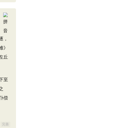
逐，
难》
左丘
下至
之
仆偿
完善