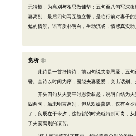
无猜疑，为离别与相思做铺垫；五句至八句写深夜
妻离别；最后四句写互勉立誓，是临行前对妻子的
勉的情景。语言质朴明白，生动流畅，情感真实动
赏析
此诗是一首抒情诗，前四句说夫妻恩爱，五句至
誓。全诗以时间为序，围绕夫妻恩爱，突出话别、
开头四句从夫妻平时恩爱叙起，说明自结为夫妻
四两句，虽未明言离别，但从欢娱燕婉，仅有今夕
了，良辰在于今夕，这短暂的时光就特别可贵，从
了夫妻离别的凄苦。