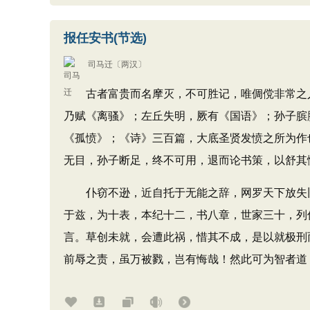
报任安书(节选)
司马迁
〔两汉〕
古者富贵而名摩灭，不可胜记，唯倜傥非常之人
乃赋《离骚》；左丘失明，厥有《国语》；孙子膑
《孤愤》；《诗》三百篇，大底圣贤发愤之所为作
无目，孙子断足，终不可用，退而论书策，以舒其
仆窃不逊，近自托于无能之辞，网罗天下放失旧
于兹，为十表，本纪十二，书八章，世家三十，列
言。草创未就，会遭此祸，惜其不成，是以就极刑
前辱之责，虽万被戮，岂有悔哉！然此可为智者道