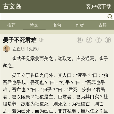
古文岛
客户端下载
推荐
诗文
名句
作者
古籍
晏子不死君难
左丘明
〔先秦〕
崔武子见棠姜而美之，遂取之。庄公通焉。崔子
弑之。
晏子立于崔氏之门外。其人曰：“死乎？”曰：“独
吾君也乎哉，吾死也？”曰：“行乎？”曰：“吾罪也乎
哉，吾亡也？”曰：“归乎？”曰：“君死，安归？君民
者，岂以陵民？社稷是主。臣君者，岂为其口实？社
稷是养。故君为社稷死，则死之；为社稷亡，则亡
之。若为己死，而为己亡，非其私暱，谁敢任之？且