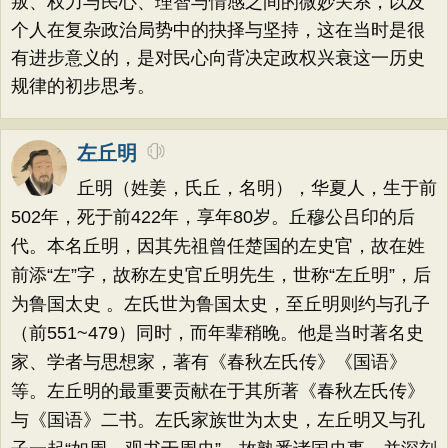
叛、权力与民心、理智与情感之间的微妙关系，以及
个人在复杂政治局势中的抉择与坚持，这在当时是很
有进步意义的，是对民心向背决定政权兴衰这一历史
规律的初步思考。
左丘明
丘明（姓姜，氏丘，名明），华夏人，生于前
502年，死于前422年，享年80岁。丘穆公吕印的后
代。本名丘明，因其先祖曾任楚国的左史官，故在姓
前添“左”字，故称左史官丘明先生，世称“左丘明”，后
为鲁国太史 。左氏世为鲁国太史，至丘明则约与孔子
（前551~479）同时，而年辈稍晚。他是当时著名史
家、学者与思想家，著有《春秋左氏传》《国语》
等。左丘明的最重要贡献在于其所著《春秋左氏传》
与《国语》二书。左氏家族世为太史，左丘明又与孔