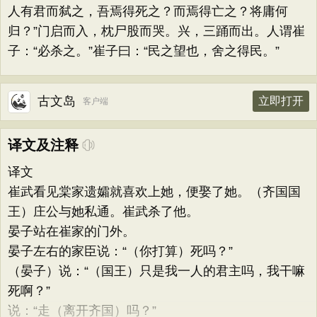
人有君而弑之，吾焉得死之？而焉得亡之？将庸何
归？”门启而入，枕尸股而哭。兴，三踊而出。人谓崔
子：“必杀之。”崔子曰：“民之望也，舍之得民。”
古文岛
立即打开
客户端
译文及注释
译文
崔武看见棠家遗孀就喜欢上她，便娶了她。（齐国国
王）庄公与她私通。崔武杀了他。
晏子站在崔家的门外。
晏子左右的家臣说：“（你打算）死吗？”
（晏子）说：“（国王）只是我一人的君主吗，我干嘛
死啊？”
说：“走（离开齐国）吗？”