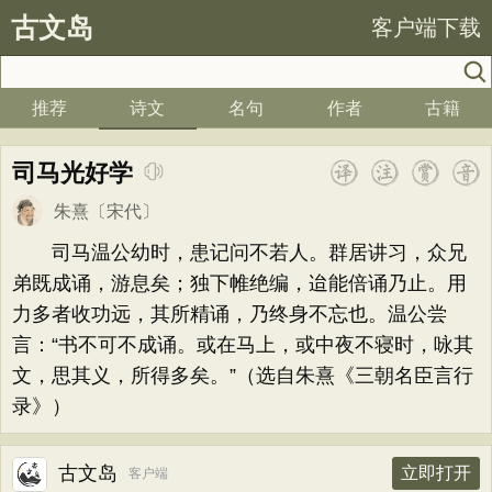
古文岛
客户端下载
推荐
诗文
名句
作者
古籍
司马光好学
朱熹
〔宋代〕
司马温公幼时，患记问不若人。群居讲习，众兄
弟既成诵，游息矣；独下帷绝编，迨能倍诵乃止。用
力多者收功远，其所精诵，乃终身不忘也。温公尝
言：“书不可不成诵。或在马上，或中夜不寝时，咏其
文，思其义，所得多矣。”（选自朱熹《三朝名臣言行
录》）
古文岛
立即打开
客户端