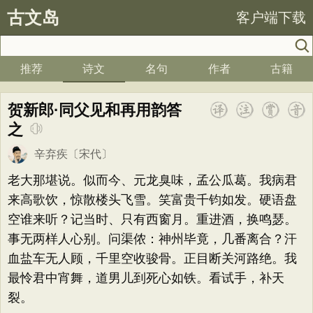
古文岛
客户端下载
推荐
诗文
名句
作者
古籍
贺新郎·同父见和再用韵答
之
辛弃疾
〔宋代〕
老大那堪说。似而今、元龙臭味，孟公瓜葛。我病君
来高歌饮，惊散楼头飞雪。笑富贵千钧如发。硬语盘
空谁来听？记当时、只有西窗月。重进酒，换鸣瑟。
事无两样人心别。问渠侬：神州毕竟，几番离合？汗
血盐车无人顾，千里空收骏骨。正目断关河路绝。我
最怜君中宵舞，道男儿到死心如铁。看试手，补天
裂。