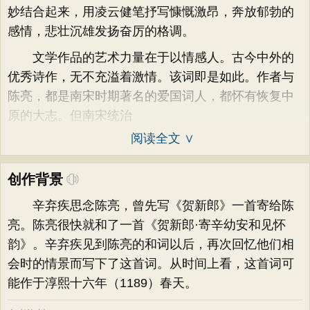
妙结合起来，用凌云健笔抒写慷慨激昂，奔放郁勃的
感情，悲壮沉雄发扬奋厉的格调。
文学作品的艺术力量在于以情感人。古今中外的
优秀诗作，无不充溢着激情。该词即是如此。作者与
陈亮，都是南宋时期著名的爱国词人，都怀有恢复中
原的大志。但南宋统治
阅读全文 ∨
创作背景
辛弃疾思念陈亮，曾先写《贺新郎》一首寄给陈
亮。陈亮很快就和了一首《贺新郎·寄辛幼安和见怀
韵》。辛弃疾见到陈亮的和词以后，再次回忆他们相
会时的情景而写下了这首词。从时间上看，这首词可
能作于淳熙十六年（1189）春天。