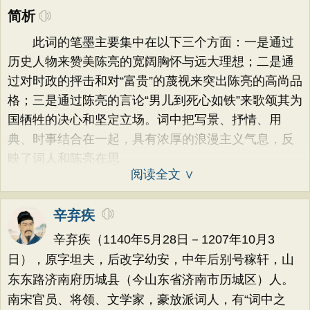
简析
此词的笔墨主要集中在以下三个方面：一是通过
历史人物来赞美陈亮的宽阔胸怀与远大理想；二是通
过对时政的抨击和对“富贵”的蔑视来突出陈亮的高尚品
格；三是通过陈亮的言论“男儿到死心如铁”来歌颂其为
国牺牲的决心和坚定立场。词中把写景、抒情、用
典、时事结合在一起，具有浓厚的浪漫主义气息，反
映了词人和陈亮在思
阅读全文 ∨
辛弃疾
辛弃疾（1140年5月28日－1207年10月3
日），原字坦夫，后改字幼安，中年后别号稼轩，山
东东路济南府历城县（今山东省济南市历城区）人。
南宋官员、将领、文学家，豪放派词人，有“词中之