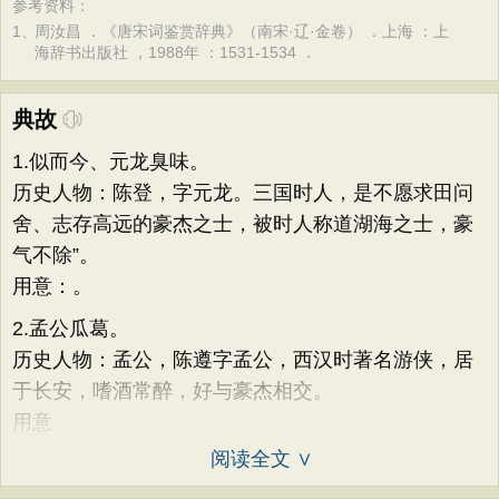
参考资料：
1、
周汝昌 ．《唐宋词鉴赏辞典》（南宋·辽·金卷） ．上海 ：上
海辞书出版社 ，1988年 ：1531-1534 ．
典故
1.似而今、元龙臭味。
历史人物：陈登，字元龙。三国时人，是不愿求田问
舍、志存高远的豪杰之士，被时人称道湖海之士，豪
气不除”。
用意：。
2.孟公瓜葛。
历史人物：孟公，陈遵字孟公，西汉时著名游侠，居
于长安，嗜酒常醉，好与豪杰相交。
用意
阅读全文 ∨