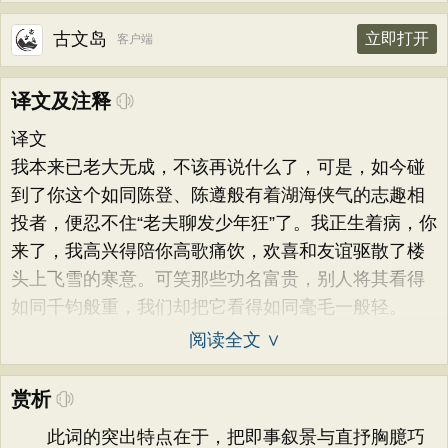
古文岛
立即打开
客户端
译文及注释
译文
我本来已老大无成，不该再说什么了，可是，如今碰
到了你这个如同陈登、陈遵般有着湖海侠气的志趣相
投者，便忍不住“老夫聊发少年狂”了。我正生着病，你
来了，我高兴得陪你高歌痛饮，欢喜和友谊驱散了楼
头上飞雪的寒意。可笑那些功名富贵，别人将其看得
如同千钧般重，我们却把它看得如同毫毛一般轻。
阅读全文 ∨
赏析
此词的突出特点在于，把即事叙景与直抒胸臆巧