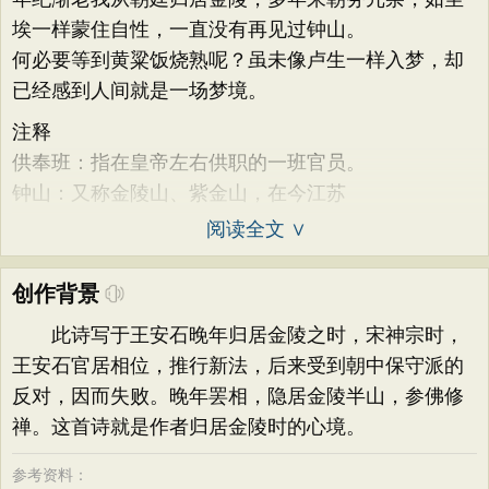
埃一样蒙住自性，一直没有再见过钟山。
何必要等到黄粱饭烧熟呢？虽未像卢生一样入梦，却
已经感到人间就是一场梦境。
注释
供奉班：指在皇帝左右供职的一班官员。
钟山：又称金陵山、紫金山，在今江苏
阅读全文 ∨
创作背景
此诗写于王安石晚年归居金陵之时，宋神宗时，
王安石官居相位，推行新法，后来受到朝中保守派的
反对，因而失败。晚年罢相，隐居金陵半山，参佛修
禅。这首诗就是作者归居金陵时的心境。
参考资料：