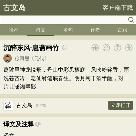
古文岛
客户端下载
推荐
诗文
名句
作者
古籍
沉醉东风·息斋画竹
徐再思
〔元代〕
葛陂里神龙悦形，丹山中彩凤栖庭。风吹粉箨香，雨
洗苍苔冷，老仙翁笔底春生。明月阑干酒半醒，对一
片儿潇湘翠影。
古文岛
立即打开
客户端
译文及注释
译文