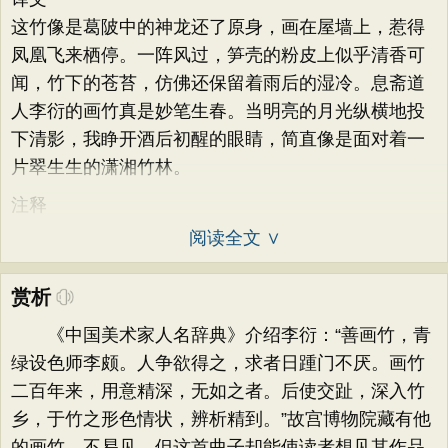
这竹像是葛陂中的神龙还了原身，画在屋墙上，惹得
凤凰飞来栖停。一阵风过，笋壳的粉皮上似乎清香可
闻，竹下的苍苔，仿佛还保留着雨后的湿冷。息斋道
人李衍的画竹真是妙笔生春。当明亮的月光纵横地投
下清影，我睁开酒后初醒的眼睛，简直像是面对着一
片翠生生的潇湘竹林。
注释
阅读全文 ∨
赏析
《中国美术家人名辞典》介绍李衍：“善画竹，青
绿设色师李颇。人争欲得之，求者日踵门不厌。画竹
二百年来，用意精深，无如之者。后使交趾，深入竹
乡，于竹之形色情状，辨析精到。”故宫博物院藏有他
的画竹，不易见，但这首曲子却能使读者想见其作品