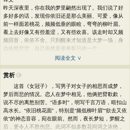
昨天深夜里，你在我的梦里翩然出现了。我们说了好
多好多的话，发现你依旧还是那么美丽、可爱，像从
前一样面若桃花，频频低垂的眼睑，弯弯的柳叶眉。
看上去好像又有些羞涩，又有些欢喜。该走时却又频
频回首，依依不舍。只到醒来才知道是大梦一场，身
边依然空空，自己依然是形单影只的一个
阅读全文 ∨
赏析
这首《女冠子》，写男子对女子的相思而成梦，
梦后而悲的情况。恋人在梦中相见，他俩把臂欷歔，
说不尽的离愁别苦。“语多时”，明写千言万语，暗扣山
高水长。“依旧桃花面”，特别是“频低柳叶眉”“欲去又依
依”的神态音容，宛在眼前。然而，夜长梦短，梦醒之
后，更令人不胜伤悲。此词不似多数花间词之浓艳，