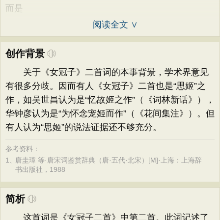
而是
阅读全文 ∨
创作背景
关于《女冠子》二首词的本事背景，学术界意见
有很多分歧。因而有人《女冠子》二首也是“思姬”之
作，如吴世昌认为是“忆故姬之作”（《词林新话》），
华钟彦认为是“为怀念宠姬而作”（《花间集注》）。但
有人认为“思姬”的说法证据还不够充分。
参考资料：
1、
唐圭璋 等·唐宋词鉴赏辞典（唐·五代·北宋）[M]·上海：上海辞
书出版社，1988
简析
这首词是《女冠子二首》中第二首。此词记述了