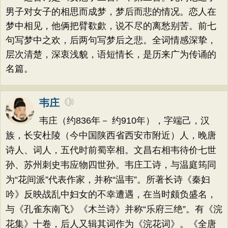
男子对女子的相思而成梦，梦后而悲的情况。恋人在
梦中相见，他俩把臂欷歔，说不尽的离愁别苦。前七
句写梦中之欢，后两句写梦后之悲。全词情感深挚，
层次清楚，深衷浅貌，语短情长，是历来广为传诵的
名篇。
韦庄
韦庄（约836年－ 约910年），字端己，汉
族，长安杜陵（今中国陕西省西安市附近）人，晚唐
诗人、词人，五代时前蜀宰相。文昌右相韦待价七世
孙、苏州刺史韦应物四世孙。韦庄工诗，与温庭筠同
为“花间派”代表作家，并称“温韦”。所著长诗《秦妇
吟》反映战乱中妇女的不幸遭遇，在当时颇负盛名，
与《孔雀东南飞》《木兰诗》并称“乐府三绝”。有《浣
花集》十卷，后人又辑其词作为《浣花词》。《全唐