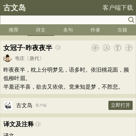
古文岛
客户端下载
推荐
诗文
名句
作者
古籍
女冠子·昨夜夜半
韦庄
〔唐代〕
昨夜夜半，枕上分明梦见，语多时。依旧桃花面，频
低柳叶眉。
半羞还半喜，欲去又依依。觉来知是梦，不胜悲。
古文岛
立即打开
客户端
译文及注释
译文