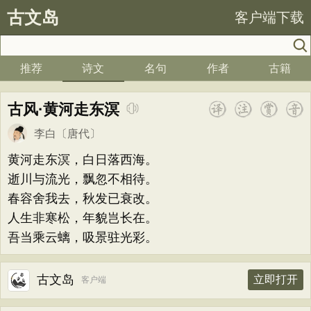
古文岛
客户端下载
推荐
诗文
名句
作者
古籍
古风·黄河走东溟
李白
〔唐代〕
黄河走东溟，白日落西海。
逝川与流光，飘忽不相待。
春容舍我去，秋发已衰改。
人生非寒松，年貌岂长在。
吾当乘云螭，吸景驻光彩。
古文岛
立即打开
客户端