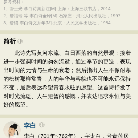
参考资料：
1、
管士光·李白诗集新注[M]·上海：上海三联书店，2014
2、
詹福瑞 等·李白诗全译[M]·石家庄：河北人民出版社，1997
3、
詹锳·李白诗文系年[M]·北京：人民文学出版社，1984
简析
此诗先写黄河东流、白日西落的自然景观；接着
进一步强调时间的匆匆流逝，通过季节的更迭，表现
出时间的无情与生命的衰老；然后指出人生不像耐寒
的松树那样常青，人的年华与容貌也不可能永远保持
不变，最后表达希望青春永驻的愿望。这首诗抒发了
对时光流逝、人生短暂的感慨，并表达追求永恒与美
好的愿望。
李白
李白（701年~762年），字太白，号青莲居