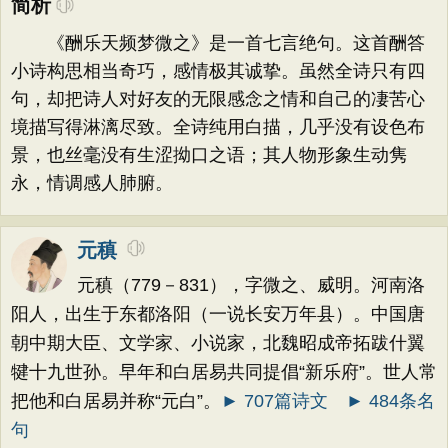
简析
《酬乐天频梦微之》是一首七言绝句。这首酬答
小诗构思相当奇巧，感情极其诚挚。虽然全诗只有四
句，却把诗人对好友的无限感念之情和自己的凄苦心
境描写得淋漓尽致。全诗纯用白描，几乎没有设色布
景，也丝毫没有生涩拗口之语；其人物形象生动隽
永，情调感人肺腑。
元稹
元稹（779－831），字微之、威明。河南洛
阳人，出生于东都洛阳（一说长安万年县）。中国唐
朝中期大臣、文学家、小说家，北魏昭成帝拓跋什翼
犍十九世孙。早年和白居易共同提倡“新乐府”。世人常
把他和白居易并称“元白”。
► 707篇诗文
► 484条名
句