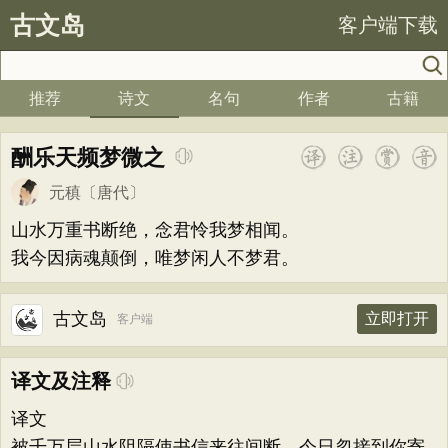
古文岛
客户端下载
推荐
诗文
名句
作者
古籍
酬乐天频梦微之
元稹
〔唐代〕
山水万重书断绝，念君怜我梦相闻。
我今因病魂颠倒，唯梦闲人不梦君。
古文岛
立即打开
客户端
译文及注释
译文
被千万层山水阻隔使书信来往间断，今日忽接到你寄