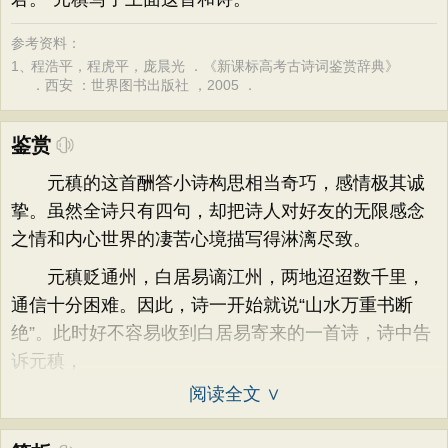
参考资料：
1、
程浩平，程虎平，庞晨光 ．《新课标高考古诗词鉴赏辞典》
．西安 ：世界图书出版社 ，2005 ．
鉴赏
元稹的这首酬答小诗构思相当奇巧，感情极其诚
挚。虽然全诗只有四句，却把诗人对好友的无限感念
之情和内心世界的凄苦心境描写得淋漓尽致。
元稹贬通州，白居易谪江州，两地迢迢数千里，
通信十分困难。因此，诗一开始就说“山水万重书断
绝”。此时好不容易收到白居易寄来的一首诗，诗中告
诉元稹，
阅读全文 ∨