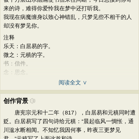
来的诗，难得你爱怜我在梦中还打听我。
我现在病魔缠身以致心神错乱，只梦见些不相干的人
却没有梦见你。
注释
乐天：白居易的字。
微之：元稹的字。
书：信件。
念：思念。
阅读全文 ∨
创作背景
唐宪宗元和十二年（817），白居易和元稹同时遭
贬。白居易写了四句诗给元稹：“晨起临风一惆怅，通
川湓水断相闻。不知忆我因何事，昨夜三更梦见
君。”元稹写了上面这首和诗。