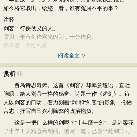
如今将它取出，给您一看，谁有冤屈不平的事？
注释
剑客：行侠仗义的人。
霜刃：形容剑锋寒光闪闪，十分锋利。
把示君：拿给您看。
阅读全文 ∨
赏析
贾岛诗思奇僻。这首《剑客》却率意造语，直吐
胸臆，给人别具一格的感觉。诗题一作《述剑》。诗
人以剑客的口吻，着力刻画“剑”和“剑客”的形象，托物
言志，抒写自己兴利除弊的政治抱负。
这是一把什么样的剑呢？“十年磨一剑”，是剑客花
了十年工夫精心磨制的。侧写一笔，已显出此剑非同