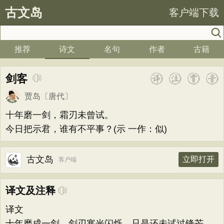
古文岛
客户端下载
推荐
诗文
名句
作者
古籍
剑客
贾岛
〔唐代〕
十年磨一剑，霜刃未曾试。
今日把示君，谁有不平事？(示 一作：似)
古文岛
立即打开
客户端
译文及注释
译文
十年磨成一剑，剑刃寒光闪烁，只是还未试过锋芒。