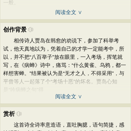
一般。
阅读全文 ∨
创作背景
相传诗人贾岛在韩愈的劝说下，参加了科举考
试，他天真地以为，凭着自己的才学一定能考中，所
以，并不把“八百举子”放在眼里，一入考场，挥笔就
写，在《病蝉》诗中，痛骂：“什么黄雀、乌鸦，都一
样想害蝉。”结果被认为是“无才之人，不得采用”，与
平曾等人一起落了个“考场十恶”的坏名。贾岛心知
是“吟病蝉之句”得
阅读全文 ∨
赏析
这首诗全诗率意造语，直吐胸臆，语句简捷，感