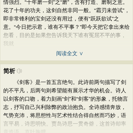
情强烈。“十年磨一剑”之“磨”，含有打造、磨制之意。
花了十年的功夫，这剑自然非同一般。“霜刃未曾试”，
即非常锋利的宝剑还没有用过，便有“跃跃欲试”之
意。“今日把示君，谁有不平事？”即今天把它拿出来给
您看，目的是如果您告诉我天下谁有冤屈不平的事，
我就
阅读全文 ∨
简析
《剑客》是一首五言绝句。此诗前两句描写了剑
的不平凡，后两句则希望能有展示才华的机会。诗人
以剑客的口吻，着力刻画“剑”和“剑客”的形象，托物言
志，抒写自己兴利除弊的政治抱负。全诗感情奔放，
气势充沛，将思想性与艺术性结合得自然而巧妙，语
言平易，诗思明快。贾岛诗思一贯奇僻，这首诗却率
意造语、直吐胸臆，