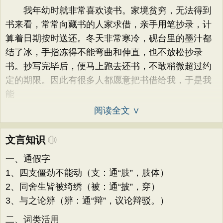
我年幼时就非常喜欢读书。家境贫穷，无法得到
书来看，常常向藏书的人家求借，亲手用笔抄录，计
算着日期按时送还。冬天非常寒冷，砚台里的墨汁都
结了冰，手指冻得不能弯曲和伸直，也不放松抄录
书。抄写完毕后，便马上跑去还书，不敢稍微超过约
定的期限。因此有很多人都愿意把书借给我，于是我
能
阅读全文 ∨
文言知识
一、通假字
1、四支僵劲不能动（支：通“肢”，肢体）
2、同舍生皆被绮绣（被：通“披”，穿）
3、与之论辨（辨：通“辩”，议论辩驳。）
二、词类活用