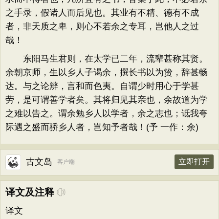
之手录，假诸人而后见也。其业有不精、德有不成
者，非天质之卑，则心不若余之专耳，岂他人之过
哉！
东阳马生君则，在太学已二年，流辈甚称其贤。
余朝京师，生以乡人子谒余，撰长书以为贽，辞甚畅
达。与之论辨，言和而色夷。自谓少时用心于学甚
劳，是可谓善学者矣。其将归见其亲也，余故道为学
之难以告之。谓余勉乡人以学者，余之志也；诋我夸
际遇之盛而骄乡人者，岂知予者哉！(予 一作：余)
古文岛
立即打开
客户端
译文及注释
译文