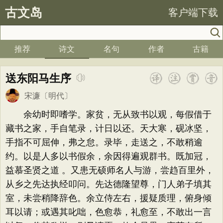
古文岛
客户端下载
推荐
诗文
名句
作者
古籍
送东阳马生序
宋濂
〔明代〕
余幼时即嗜学。家贫，无从致书以观，每假借于
藏书之家，手自笔录，计日以还。天大寒，砚冰坚，
手指不可屈伸，弗之怠。录毕，走送之，不敢稍逾
约。以是人多以书假余，余因得遍观群书。既加冠，
益慕圣贤之道 。又患无硕师名人与游，尝趋百里外，
从乡之先达执经叩问。先达德隆望尊，门人弟子填其
室，未尝稍降辞色。余立侍左右，援疑质理，俯身倾
耳以请；或遇其叱咄，色愈恭，礼愈至，不敢出一言