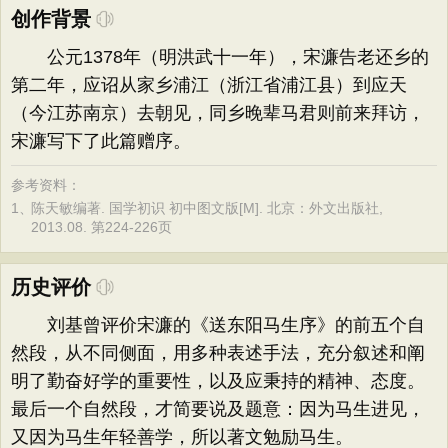
创作背景
公元1378年（明洪武十一年），宋濂告老还乡的
第二年，应诏从家乡浦江（浙江省浦江县）到应天
（今江苏南京）去朝见，同乡晚辈马君则前来拜访，
宋濂写下了此篇赠序。
参考资料：
1、
陈天敏编著. 国学初识 初中图文版[M]. 北京：外文出版社,
2013.08. 第224-226页
历史评价
刘基曾评价宋濂的《送东阳马生序》的前五个自
然段，从不同侧面，用多种表述手法，充分叙述和阐
明了勤奋好学的重要性，以及应秉持的精神、态度。
最后一个自然段，才简要说及题意：因为马生进见，
又因为马生年轻善学，所以著文勉励马生。