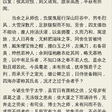
以复；俟其欣悦，则又请焉。故余虽愚，卒获有所
闻。
当余之从师也，负箧曳屣行深山巨谷中。穷冬烈
风，大雪深数尺，足肤皲裂而不知。至舍，四支僵劲
不能动，媵人持汤沃灌，以衾拥覆，久而乃和。寓逆
旅，主人日再食，无鲜肥滋味之享。同舍生皆被绮
绣，戴朱缨宝饰之帽，腰白玉之环，左佩刀，右备容
臭，烨然若神人；余则缊袍敝衣处其间，略无慕艳
意，以中有足乐者，不知口体之奉不若人也。盖余之
勤且艰若此。今虽耄老，未有所成，犹幸预君子之
列，而承天子之宠光，缀公卿之后，日侍坐备顾问，
四海亦谬称其氏名，况才之过于余者乎？
今诸生学于太学，县官日有廪稍之供，父母岁有
裘葛之遗，无冻馁之患矣；坐大厦之下而诵诗书，无
奔走之劳矣；有司业、博士为之师，未有问而不告、
求而不得者也；凡所宜有之书，皆集于此，不必若余