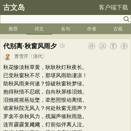
古文岛
客户端下载
推荐
诗文
名句
作者
古籍
代别离·秋窗风雨夕
曹雪芹
〔清代〕
秋花惨淡秋草黄，耿耿秋灯秋夜长。
已觉秋窗秋不尽，那堪风雨助凄凉！
助秋风雨来何速？惊破秋窗秋梦绿。
抱得秋情不忍眠，自向秋屏移泪烛。
泪烛摇摇爇短檠，牵愁照恨动离情。
谁家秋院无风入？何处秋窗无雨声？
罗衾不奈秋风力，残漏声催秋雨急。
连宵霢霢复飕飕，灯前似伴离人泣。