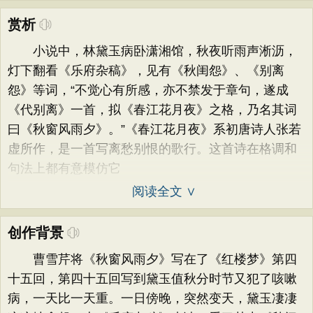
赏析
小说中，林黛玉病卧潇湘馆，秋夜听雨声淅沥，
灯下翻看《乐府杂稿》，见有《秋闺怨》、《别离
怨》等词，“不觉心有所感，亦不禁发于章句，遂成
《代别离》一首，拟《春江花月夜》之格，乃名其词
曰《秋窗风雨夕》。”《春江花月夜》系初唐诗人张若
虚所作，是一首写离愁别恨的歌行。这首诗在格调和
句法上都有意模仿它
阅读全文 ∨
创作背景
曹雪芹将《秋窗风雨夕》写在了《红楼梦》第四
十五回，第四十五回写到黛玉值秋分时节又犯了咳嗽
病，一天比一天重。一日傍晚，突然变天，黛玉凄凄