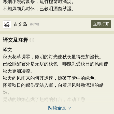
寒烟小院转萧条，疏竹虚窗时滴沥。
不知风雨几时休，已教泪洒窗纱湿。
古文岛
立即打开
客户端
译文及注释
译文
秋天花草凋零，微明的灯光使秋夜显得更加漫长。
已经睡醒窗外是无尽的秋色，哪能忍受秋日的风雨使
秋天更加凄凉。
秋天的风雨来的何其迅速，惊破了梦中的绿色。
怀着秋日的感伤无法入眠，向着屏风移动流泪的蜡
烛。
晃动的烛焰点燃了短柄的灯台，牵动了愁
阅读全文 ∨