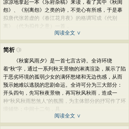
凉凉地拿起一本《乐府杂稿》来读，看了其中《秋闺
怨》、《别离怨》之类的诗，不觉心有所感，于是摹
拟唐代张若虚的《春江花月夜》的格调写成《代别
离》（代为拟作之意）一首，
阅读全文 ∨
简析
《秋窗风雨夕》是一首七言古诗。全诗环绕
着“秋”字，通过一系列秋天景物的淋漓渲染，展示了陷
于恶劣环境的孤弱少女的满怀愁绪和无边伤感，从而
预示她难以逃脱的悲剧命运。全诗可分为三大部分：
开头四句，先写秋夜景物，再写秋风秋雨，造成一
种“秋风秋雨愁煞人”的氛围，为主体部分的抒写作了环
境铺垫；中间十二句，具
阅读全文 ∨