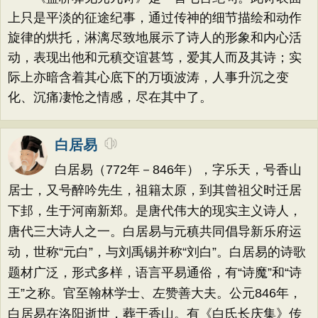
上只是平淡的征途纪事，通过传神的细节描绘和动作
旋律的烘托，淋漓尽致地展示了诗人的形象和内心活
动，表现出他和元稹交谊甚笃，爱其人而及其诗；实
际上亦暗含着其心底下的万顷波涛，人事升沉之变
化、沉痛凄怆之情感，尽在其中了。
白居易
白居易（772年－846年），字乐天，号香山
居士，又号醉吟先生，祖籍太原，到其曾祖父时迁居
下邽，生于河南新郑。是唐代伟大的现实主义诗人，
唐代三大诗人之一。白居易与元稹共同倡导新乐府运
动，世称“元白”，与刘禹锡并称“刘白”。白居易的诗歌
题材广泛，形式多样，语言平易通俗，有“诗魔”和“诗
王”之称。官至翰林学士、左赞善大夫。公元846年，
白居易在洛阳逝世，葬于香山。有《白氏长庆集》传