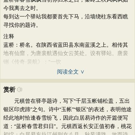
今我离去之时。
每到达一个驿站我都要首先下马，沿墙绕柱东看西瞧
寻找你的题诗。
注释
蓝桥：桥名。在陕西省蓝田县东南蓝溪之上。相传其
地有仙窟，为唐裴航遇仙女云英处。设有驿站。唐裴
铏《传奇·裴航》：“一饮
阅读全文 ∨
赏析
元稹曾在驿亭题诗，写下“千层玉帐铺松盖，五出
银区印虎蹄”之句。诗中“玉帐”“银区”的表述，表明他途
经此地时恰逢春雪纷飞，因此白居易诗作的开篇便写
道：“蓝桥春雪君归日”。元稹西返长安正值初春，桃花
初绽；白居易东赴江州则在八月，秋风满路，故而诗