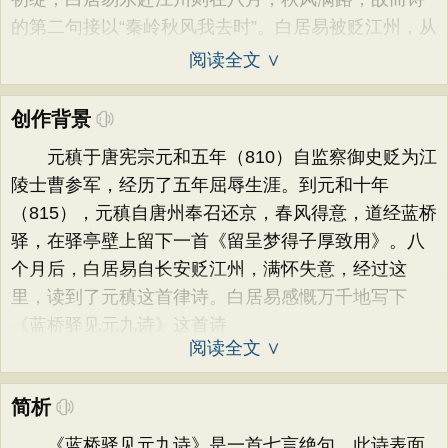
的第二句接以“秦岭秋风我去时”。白居易被贬江州，从
阅读全文 ∨
创作背景
元稹于唐宪宗元和五年（810）自监察御史贬为江
陵士曹参军，经历了五年屈辱生涯。到元和十年
（815），元稹自唐州奉召还京，春风得意，道经蓝桥
驿，在驿亭壁上留下一首《留呈梦得子厚致用》。八
个月后，白居易自长安贬江州，满怀失意，经过这
里，读到了元稹这首律诗。白居易感慨万千地写下
《蓝桥驿见元九诗》这首诗
阅读全文 ∨
简析
《蓝桥驿见元九诗》是一首七言绝句。此诗表面