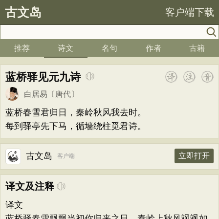
古文岛
客户端下载
推荐
诗文
名句
作者
古籍
蓝桥驿见元九诗
白居易
〔唐代〕
蓝桥春雪君归日，秦岭秋风我去时。
每到驿亭先下马，循墙绕柱觅君诗。
古文岛
立即打开
客户端
译文及注释
译文
蓝桥驿春雪飘飘当初你归来之日，秦岭上秋风飒飒如