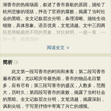
湖香市的热闹场面，叙述了香市衰歇的原因，描绘了
杭州悲惨的现状，抨击了官府的腐败，揭露了当时社
会的黑暗。全文记叙层次分明，条理清晰。描绘生动
细致，具体形象。语言优美，文笔清越。文中三四两
段是两幅截然不同的景象，对比鲜明，一盛一衰，一
乐一悲，揭露深刻，
阅读全文 ∨
简析
此文第一段写香市的时间和来客；第二段写香市
遍布西湖，尤以昭庆寺最热闹，香市的物品名目繁
多，应有尽有；第三段写香市的盛况，人数多，范围
大，历时久；第四段写香市的衰败，揭露了当时社会
的黑暗。全文记叙层次分明，文笔清越，揭露深刻，
讽刺尖锐，于写景抒情中寄寓了兴亡的感慨。