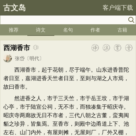
古文岛
客户端下载
推荐
诗文
名句
作者
古籍
西湖香市
张岱
〔明代〕
西湖香市，起于花朝，尽于端午。山东进香普陀
者日至，嘉湖进香天竺者日至，至则与湖之人市焉，
故曰香市。
然进香之人，市于三天竺，市于岳王坟，市于湖
心亭，市于陆宣公祠，无不市，而独凑集于昭庆寺。
昭庆寺两廊故无日不市者，三代八朝之古董，蛮夷闽
貊之珍异，皆集焉。至香市，则殿中边甬道上下、池
左右、山门内外，有屋则摊，无屋则厂，厂外又棚，