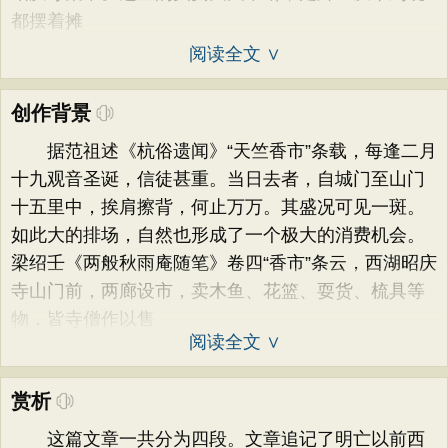
都摆着摊
阅读全文 ∨
创作背景
据范祖述《杭俗遗闻》“天竺香市”条载，每逢二月
十九观音圣诞，信徒甚重。当日去者，自城门至山门
十五里中，挨肩擦背，何止万万。其盛况可见一斑。
如此大的排场，自然也形成了一个极大的消费机会。
梁绍壬《两般秋雨庵随笔》卷四“香市”条云，西湖昭庆
寺山门前，两廊设市，卖木鱼、花篮、耍货、梳具等
物，皆寺僧作以售
阅读全文 ∨
赏析
这篇文章一共分为四段。文章追记了明亡以前西