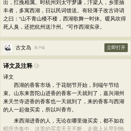
出，扛挽相属。时杭州刘太守梦谦，汴梁人，乡里抽
丰者，多寓西湖，日以民词馈送。有轻薄子改古诗诮
之曰：“山不青山楼不楼，西湖歌舞一时休。暖风吹得
死人臭，还把杭州送汴州。”可作西湖实录。
古文岛
立即打开
客户端
译文及注释
译文
西湖的香客市场，于花朝节开始，到端午节结
束。山东来普陀山进香的香客一天就到了，嘉兴湖州
来天竺寺进香的香客也一天就到了，来的香客与西湖
的人一起做买卖，所以叫香市。
来西湖进香的人，无论在哪里做买卖，都不如在
昭庆寺集中。这里的买卖天天不断，走廊上从早到晚