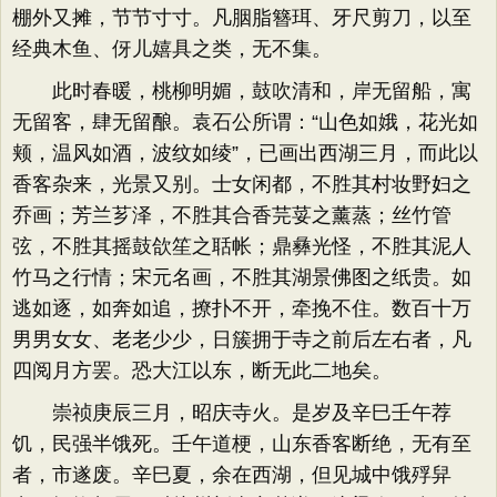
棚外又摊，节节寸寸。凡胭脂簪珥、牙尺剪刀，以至
经典木鱼、伢儿嬉具之类，无不集。
此时春暖，桃柳明媚，鼓吹清和，岸无留船，寓
无留客，肆无留酿。袁石公所谓：“山色如娥，花光如
颊，温风如酒，波纹如绫”，已画出西湖三月，而此以
香客杂来，光景又别。士女闲都，不胜其村妆野妇之
乔画；芳兰芗泽，不胜其合香芫荽之薰蒸；丝竹管
弦，不胜其摇鼓欱笙之聒帐；鼎彝光怪，不胜其泥人
竹马之行情；宋元名画，不胜其湖景佛图之纸贵。如
逃如逐，如奔如追，撩扑不开，牵挽不住。数百十万
男男女女、老老少少，日簇拥于寺之前后左右者，凡
四阅月方罢。恐大江以东，断无此二地矣。
崇祯庚辰三月，昭庆寺火。是岁及辛巳壬午荐
饥，民强半饿死。壬午道梗，山东香客断绝，无有至
者，市遂废。辛巳夏，余在西湖，但见城中饿殍舁