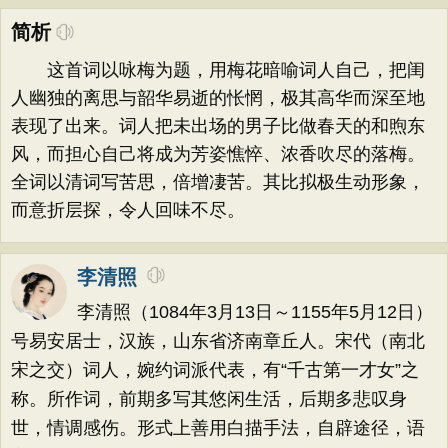
简析
这首词以咏梅为题，用梅花暗喻词人自己，把闺
人幽独的离思与韶华易逝的怅惘，极其高华而深至地
表现了出来。词人把未出场的男子比做春天的和煦东
风，而担心自己将成为芳姿憔悴、浓香吹尽的落梅。
全词以清词写苦思，倍增凄苦。其比拟极生动形象，
而意折层探，令人回味不尽。
李清照
李清照（1084年3月13日～1155年5月12日）
号易安居士，汉族，山东省济南章丘人。宋代（南北
宋之交）词人，婉约词派代表，有“千古第一才女”之
称。所作词，前期多写其悠闲生活，后期多悲叹身
世，情调感伤。形式上善用白描手法，自辟途径，语