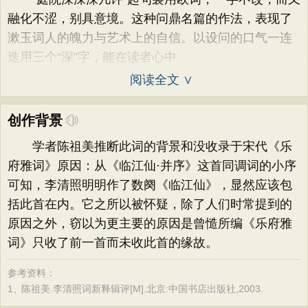
融化不涩，别具意境。这种问鼎名篇的作法，表现了
漱玉词人的魄力与艺术上的自信。以设问的口气一连
迭用三个“深”字，能在读者心中
阅读全文 ∨
创作背景
学者陈祖美推断此词的背景和没收录于宋代《乐
府雅词》原因：从《临江仙·并序》这首同调词的小序
可知，李清照明明作了数阕《临江仙》，显然应该包
括此首在内。它之所以被怀疑，除了人们时常提到的
原因之外，窃以为更主要的原因是曾慥所编《乐府雅
词》只收了前一首而未收此首的缘故。
参考资料：
1、
陈祖美.李清照词新释辑评[M].北京:中国书店出版社,2003.