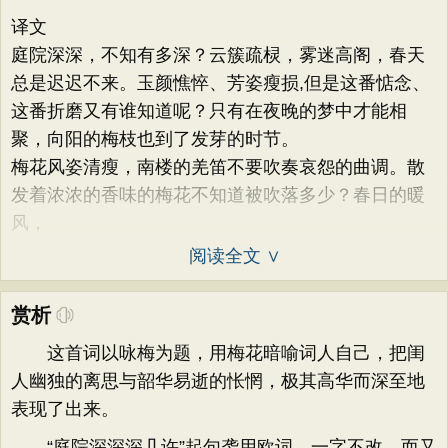
译文
庭院深深，不知有多深？云簇疏棂，雾迷高阁，春天
总是迟迟不来。玉颜憔悴、芳姿瘦损,但是这番惦念、
这番折磨又有谁知道呢？只有在夜晚的梦中才能相
聚，向阳的梅枝也到了发芽的时节。
梅花风姿清瘦，南楼的羌笛不要吹奏哀怨的曲调。散
发着浓浓的香味的梅花不知道被吹落多少？春日的暖
风，
阅读全文 ∨
赏析
这首词以咏梅为题，用梅花暗喻词人自己，把闺
人幽独的离思与韶华易逝的怅惘，极其高华而深至地
表现了出来。
“庭院深深深几许”起句袭用欧词，一字不改，而又