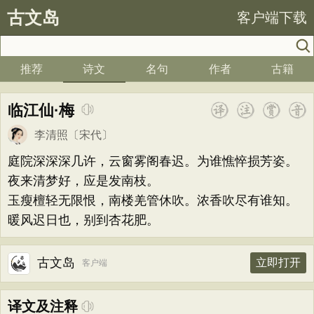
古文岛
客户端下载
推荐
诗文
名句
作者
古籍
临江仙·梅
李清照
〔宋代〕
庭院深深深几许，云窗雾阁春迟。为谁憔悴损芳姿。
夜来清梦好，应是发南枝。
玉瘦檀轻无限恨，南楼羌管休吹。浓香吹尽有谁知。
暖风迟日也，别到杏花肥。
古文岛
立即打开
客户端
译文及注释