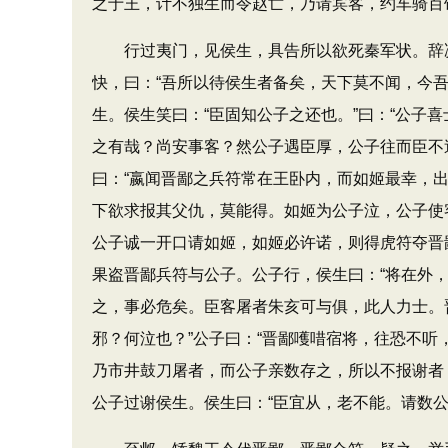
之于王，计不独生而令赵亡，乃请宾客，约车骑百
行过夷门，见侯生，具告所以欲死秦军状。辞决
快，曰：“吾所以待侯生者备矣，天下莫不闻，今
生。侯生笑曰：“臣固知公子之还也。”曰：“公子
之有哉？尚安事客？然公子遇臣厚，公子往而臣不
曰：“嬴闻晋鄙之兵符常在王卧内，而如姬最幸，
下欲求报其父仇，莫能得。如姬为公子泣，公子使
公子诚一开口请如姬，如姬必许诺，则得虎符夺晋
果盗晋鄙兵符与公子。公子行，侯生曰：“将在外
之，事必危矣。臣客屠者朱亥可与俱，此人力士。
邪？何泣也？”公子曰：“晋鄙嚄唶宿将，往恐不听
乃市井鼓刀屠者，而公子亲数存之，所以不报谢者
公子过谢侯生。侯生曰：“臣宜从，老不能。请数