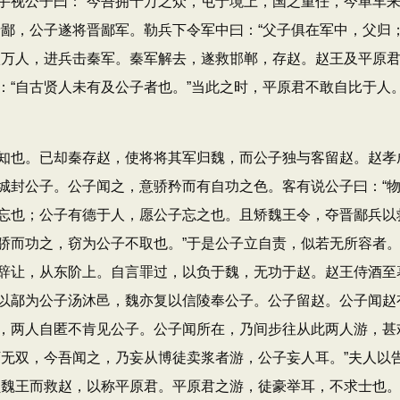
视公子曰：“今吾拥十万之众，屯于境上，国之重任，今单车
晋鄙，公子遂将晋鄙军。勒兵下令军中曰：“父子俱在军中，父归
八万人，进兵击秦军。秦军解去，遂救邯郸，存赵。赵王及平原
：“自古贤人未有及公子者也。”当此之时，平原君不敢自比于人
也。已却秦存赵，使将将其军归魏，而公子独与客留赵。赵孝
城封公子。公子闻之，意骄矜而有自功之色。客有说公子曰：“
忘也；公子有德于人，愿公子忘之也。且矫魏王令，夺晋鄙兵以
骄而功之，窃为公子不取也。”于是公子立自责，似若无所容者
辞让，从东阶上。自言罪过，以负于魏，无功于赵。赵王侍酒至
以鄗为公子汤沐邑，魏亦复以信陵奉公子。公子留赵。公子闻赵
，两人自匿不肯见公子。公子闻所在，乃间步往从此两人游，甚
下无双，今吾闻之，乃妄从博徒卖浆者游，公子妄人耳。”夫人以
负魏王而救赵，以称平原君。平原君之游，徒豪举耳，不求士也