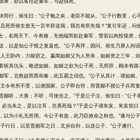
馀乘，欲以客往赴秦军，与赵俱死。
而行，侯生曰：“公子勉之矣，老臣不能从。”公子行数里，心
吾且死而侯生曾无一言半辞送我，我岂有所失哉？”复引车还，问
喜士，名闻天下。今有难，无他端而欲赴秦军，譬若以肉投馁虎，
送，以是知公子恨之复返也。”公子再拜，因问。侯生乃屏人间
出入王卧内，力能窃之。嬴闻如姬父为人所杀，如姬资之三年，
客斩其仇头，敬进如姬。如姬之欲为公子死，无所辞，顾未有路
鄙军，北救赵而西却秦，此五霸之伐也。”公子从其计，请如姬
，主令有所不受，以便国家。公子即合符，而晋鄙不授公子兵而
晋鄙听，大善；不听，可使击之。”于是公子泣。侯生曰：“公子
，必当杀之，是以泣耳，岂畏死哉？”于是公子请朱亥。朱亥笑曰
，以为小礼无所用。今公子有急，此乃臣效命之秋也。”遂与公
公子行日，以至晋鄙军之日，北乡自刭，以送公子。”公子遂行。