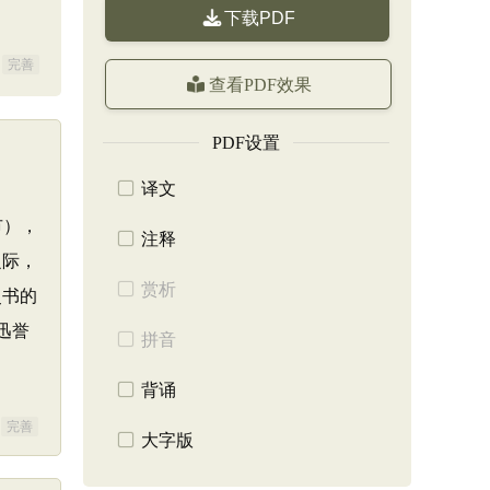
下载PDF
完善
查看PDF效果
PDF设置
译文
市），
注释
之际，
赏析
史书的
迅誉
拼音
背诵
完善
大字版