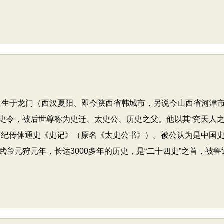
长，生于龙门（西汉夏阳、即今陕西省韩城市，另说今山西省河津
史令，被后世尊称为史迁、太史公、历史之父。他以其“究天人
部纪传体通史《史记》（原名《太史公书》）。被公认为是中国
帝元狩元年，长达3000多年的历史，是“二十四史”之首，被鲁