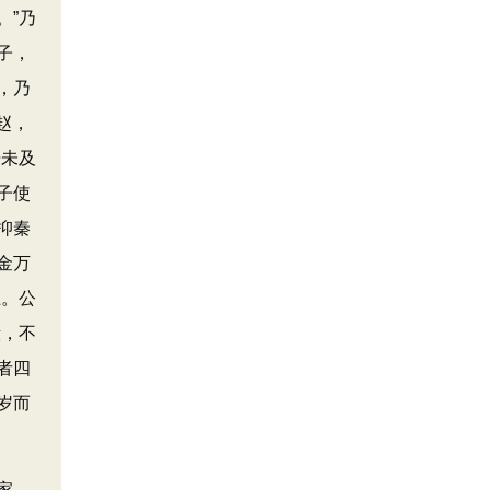
。”乃
子，
，乃
赵，
语未及
子使
抑秦
金万
王。公
毁，不
者四
岁而
家，