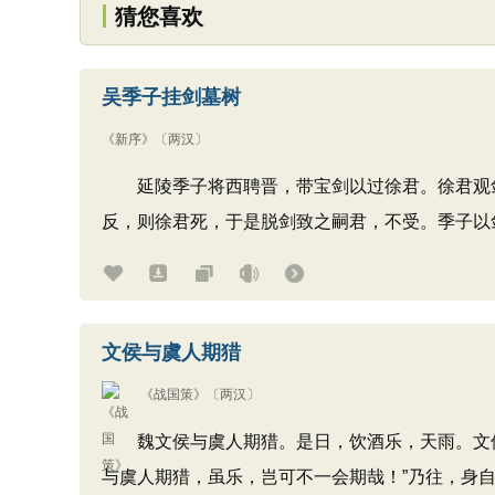
猜您喜欢
吴季子挂剑墓树
《新序》
〔两汉〕
延陵季子将西聘晋，带宝剑以过徐君。徐君观剑
反，则徐君死，于是脱剑致之嗣君，不受。季子以
文侯与虞人期猎
《战国策》
〔两汉〕
魏文侯与虞人期猎。是日，饮酒乐，天雨。文侯将
与虞人期猎，虽乐，岂可不一会期哉！”乃往，身