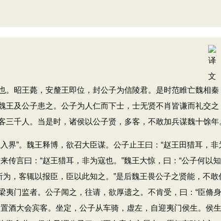
。昭王薨，安釐王即位，封公子为信陵君。是时范睢亡魏相秦
魏王及公子患之。公子为人仁而下士，士无贤不肖皆谦而礼交之
客三千人。当是时，诸侯以公子贤，多客，不敢加兵谋魏十馀年
界”。魏王释博，欲召大臣谋。公子止王曰：“赵王田猎耳，非
来传言曰：“赵王猎耳，非为寇也。”魏王大惊，曰：“公子何以知
所为，客辄以报臣，臣以此知之。”是后魏王畏公子之贤能，不敢
梁夷门监者。公子闻之，往请，欲厚遗之。不肯受，曰：“臣脩
乃置酒大会宾客。坐定，公子从车骑，虚左，自迎夷门侯生。侯