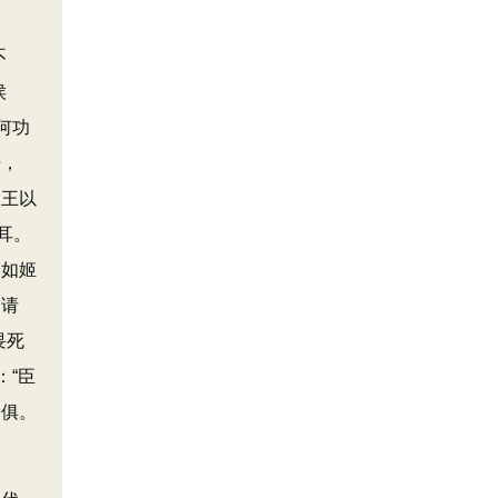
不
侯
何功
语，
自王以
耳。
。如姬
复请
畏死
：“臣
子俱。