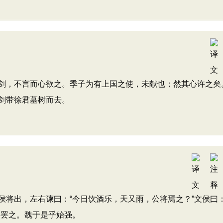
，不言而心欲之。季子为有上国之使，未献也；然其心许之矣
剑带徐君墓树而去。
出，左右谏曰：“今日饮酒乐，天又雨，公将焉之？”文侯曰：
自罢之。魏于是乎始强。