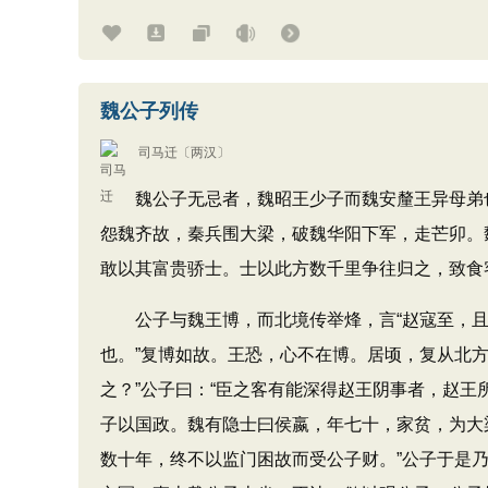
魏公子列传
司马迁
〔两汉〕
魏公子无忌者，魏昭王少子而魏安釐王异母弟也
怨魏齐故，秦兵围大梁，破魏华阳下军，走芒卯。
敢以其富贵骄士。士以此方数千里争往归之，致食
公子与魏王博，而北境传举烽，言“赵寇至，且入
也。”复博如故。王恐，心不在博。居顷，复从北方
之？”公子曰：“臣之客有能深得赵王阴事者，赵王
子以国政。魏有隐士曰侯嬴，年七十，家贫，为大
数十年，终不以监门困故而受公子财。”公子于是