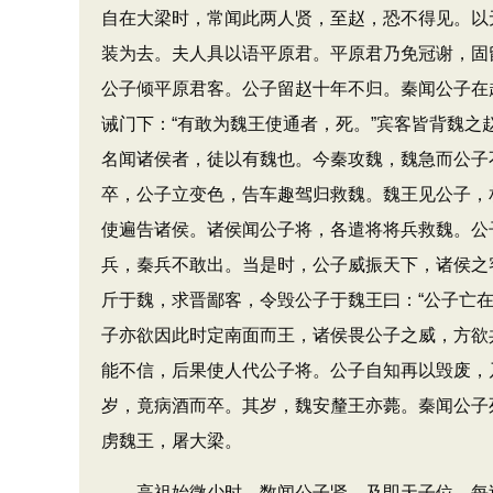
自在大梁时，常闻此两人贤，至赵，恐不得见。以
装为去。夫人具以语平原君。平原君乃免冠谢，固
公子倾平原君客。公子留赵十年不归。秦闻公子在
诫门下：“有敢为魏王使通者，死。”宾客皆背魏之
名闻诸侯者，徒以有魏也。今秦攻魏，魏急而公子
卒，公子立变色，告车趣驾归救魏。魏王见公子，
使遍告诸侯。诸侯闻公子将，各遣将将兵救魏。公
兵，秦兵不敢出。当是时，公子威振天下，诸侯之
斤于魏，求晋鄙客，令毁公子于魏王曰：“公子亡
子亦欲因此时定南面而王，诸侯畏公子之威，方欲
能不信，后果使人代公子将。公子自知再以毁废，
岁，竟病酒而卒。其岁，魏安釐王亦薨。秦闻公子
虏魏王，屠大梁。
高祖始微少时，数闻公子贤。及即天子位，每过