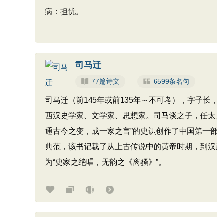
病：担忧。
司马迁
77篇诗文
6599条名句
司马迁（前145年或前135年～不可考），字子
西汉史学家、文学家、思想家。司马谈之子，任太
通古今之变，成一家之言”的史识创作了中国第一
典范，该书记载了从上古传说中的黄帝时期，到汉武
为“史家之绝唱，无韵之《离骚》”。