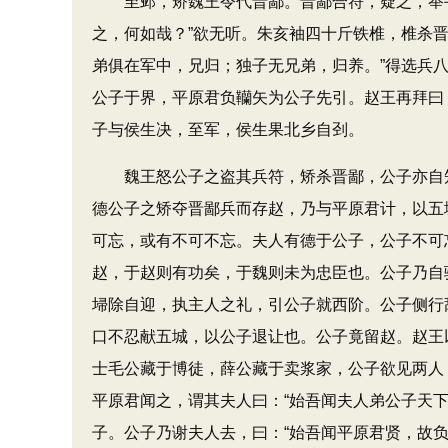
至邺，矫魏王令代晋鄙。晋鄙合符，疑之，举手
之，何如哉？”欲无听。朱亥袖四十斤铁椎，椎杀
弟俱在军中，兄归；独子无兄弟，归养。”得选兵
公子于界，平原君负韊矢为公子先引。赵王再拜曰
子与侯生决，至军，侯生果北乡自刭。
魏王怒公子之盗其兵符，矫杀晋鄙，公子亦自知
德公子之矫夺晋鄙兵而存赵，乃与平原君计，以五
可忘，或有不可不忘。夫人有德于公子，公子不可
赵，于赵则有功矣，于魏则未为忠臣也。公子乃自
埽除自迎，执主人之礼，引公子就西阶。公子侧行
口不忍献五城，以公子退让也。公子竟留赵。赵王
士毛公藏于博徒，薛公藏于卖浆家，公子欲见两人
平原君闻之，谓其夫人曰：“始吾闻夫人弟公子天
子。公子乃谢夫人去，曰：“始吾闻平原君贤，故