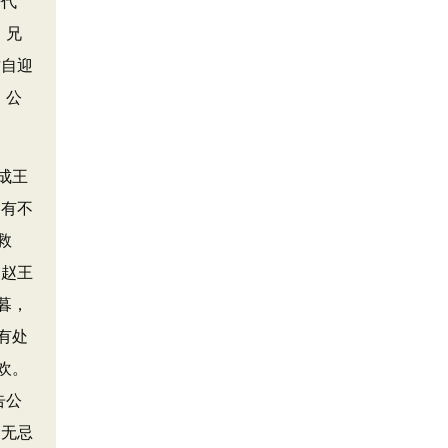
来代
；兄
君自迎
。公
成王
物有不
救
。赵王
暮，
有处
欢。
告公
。无忌