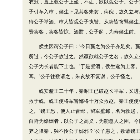
衣冠，直上载公子上坐，不让，欲以观公子。公子
子引车入巿，侯生下见其客朱亥，俾倪，故久立与
待公子举酒。巿人皆观公子执辔。从骑皆窃骂侯生
赞宾客，宾客皆惊。酒酣，公子起，为寿侯生前。
侯生因谓公子曰：“今日嬴之为公子亦足矣。嬴
所过，今公子故过之。然嬴欲就公子之名，故久立
公子为长者能下士也。”于是罢酒，侯生遂为上客
耳。”公子往数请之，朱亥故不复谢，公子怪之。
魏安釐王二十年，秦昭王已破赵长平军，又进兵
救于魏。魏王使将军晋鄙将十万众救赵。秦王使使
之。”魏王恐，使人止晋鄙，留军壁邺，名为救赵
自附为婚姻者，以公子之高义，为能急人之困。今
弃之降秦，独不怜公子姊邪？”公子患之，数请魏