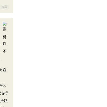
完善
，以
，不
。
为寇
任公
身洁行
生摄敝