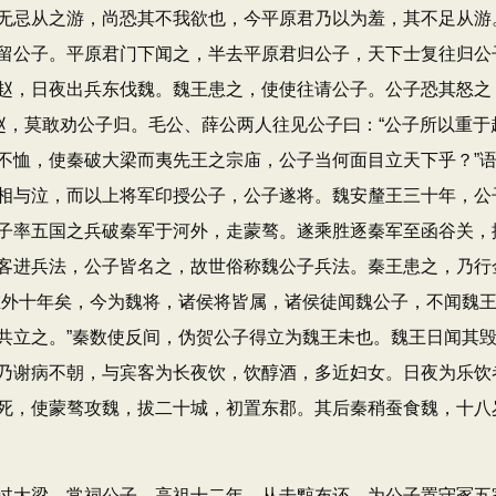
无忌从之游，尚恐其不我欲也，今平原君乃以为羞，其不足从游
留公子。平原君门下闻之，半去平原君归公子，天下士复往归公
赵，日夜出兵东伐魏。魏王患之，使使往请公子。公子恐其怒之
赵，莫敢劝公子归。毛公、薛公两人往见公子曰：“公子所以重于
不恤，使秦破大梁而夷先王之宗庙，公子当何面目立天下乎？”
相与泣，而以上将军印授公子，公子遂将。魏安釐王三十年，公
子率五国之兵破秦军于河外，走蒙骜。遂乘胜逐秦军至函谷关，
客进兵法，公子皆名之，故世俗称魏公子兵法。秦王患之，乃行
在外十年矣，今为魏将，诸侯将皆属，诸侯徒闻魏公子，不闻魏
共立之。”秦数使反间，伪贺公子得立为魏王未也。魏王日闻其
乃谢病不朝，与宾客为长夜饮，饮醇酒，多近妇女。日夜为乐饮
死，使蒙骜攻魏，拔二十城，初置东郡。其后秦稍蚕食魏，十八
大梁，常祠公子。高祖十二年，从击黥布还，为公子置守冢五