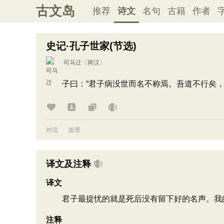
古文岛
推荐
诗文
名句
古籍
作者
史记·孔子世家(节选)
司马迁
〔两汉〕
子曰：“君子病没世而名不称焉。吾道不行矣，
对话
道理
译文及注释
译文
君子最提忧的就是死后没有留下好的名声。我的
注释