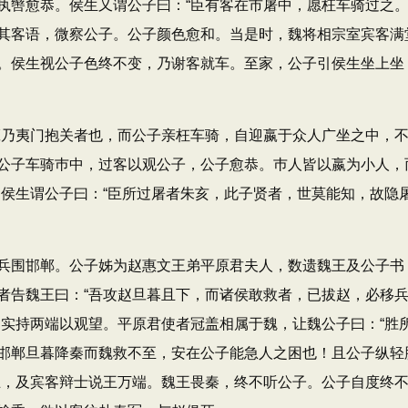
执辔愈恭。侯生又谓公子曰：“臣有客在市屠中，愿枉车骑过之。
其客语，微察公子。公子颜色愈和。当是时，魏将相宗室宾客满
。侯生视公子色终不变，乃谢客就车。至家，公子引侯生坐上坐
乃夷门抱关者也，而公子亲枉车骑，自迎嬴于众人广坐之中，
公子车骑巿中，过客以观公子，公子愈恭。巿人皆以嬴为小人，
。侯生谓公子曰：“臣所过屠者朱亥，此子贤者，世莫能知，故隐
围邯郸。公子姊为赵惠文王弟平原君夫人，数遗魏王及公子书
者告魏王曰：“吾攻赵旦暮且下，而诸侯敢救者，已拔赵，必移
，实持两端以观望。平原君使者冠盖相属于魏，让魏公子曰：“胜
邯郸旦暮降秦而魏救不至，安在公子能急人之困也！且公子纵轻
王，及宾客辩士说王万端。魏王畏秦，终不听公子。公子自度终