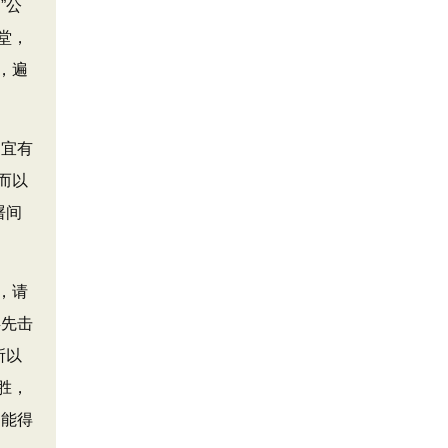
”公
堂，
，遍
不宜有
而以
屠间
，请
兵先击
所以
胜，
不能得