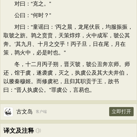
对曰：“克之。”
公曰：“何时？”
对曰：“童谣曰：‘丙之晨，龙尾伏辰，均服振振，
取虢之旂。鹑之贲贲，天策焞焞，火中成军，虢公其
奔。’其九月、十月之交乎！丙子旦，日在尾，月在
策，鹑火中，必是时也。”
冬，十二月丙子朔，晋灭虢，虢公丑奔京师。师
还，馆于虞，遂袭虞，灭之，执虞公及其大夫井伯，
以媵秦穆姬。而修虞祀，且归其职贡于王，故书
曰：“晋人执虞公。”罪虞公，言易也。
古文岛
立即打开
客户端
译文及注释