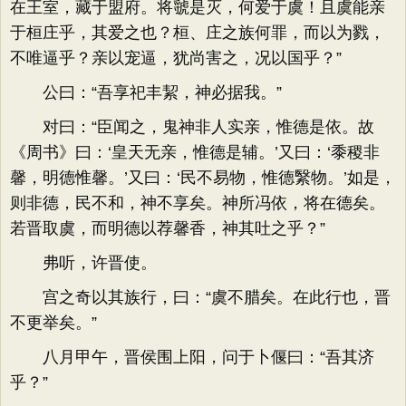
在王室，藏于盟府。将虢是灭，何爱于虞！且虞能亲
于桓庄乎，其爱之也？桓、庄之族何罪，而以为戮，
不唯逼乎？亲以宠逼，犹尚害之，况以国乎？”
公曰：“吾享祀丰絜，神必据我。”
对曰：“臣闻之，鬼神非人实亲，惟德是依。故
《周书》曰：‘皇天无亲，惟德是辅。’又曰：‘黍稷非
馨，明德惟馨。’又曰：‘民不易物，惟德繄物。’如是，
则非德，民不和，神不享矣。神所冯依，将在德矣。
若晋取虞，而明德以荐馨香，神其吐之乎？”
弗听，许晋使。
宫之奇以其族行，曰：“虞不腊矣。在此行也，晋
不更举矣。”
八月甲午，晋侯围上阳，问于卜偃曰：“吾其济
乎？”