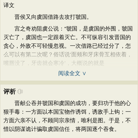
译文
晋侯又向虞国借路去攻打虢国。
宫之奇劝阻虞公说：“虢国，是虞国的外围，虢国
灭亡了，虞国也一定跟着灭亡。不可纵容引发晋国的
贪心，外敌不可轻慢忽视。一次借路已经过分了，怎
么可以有第二次呢？俗话说‘面颊和牙床骨互相依着，
嘴唇没了，牙齿就会寒冷’，大概说的就是
阅读全文 ∨
评析
晋献公吞并虢国和虞国的成功，要归功于他的心
狠手毒：一方面以本国宝物作诱饵，诱敌手上钩；一
方面六亲不认，不顾同宗亲情，唯利是图。于是，不
惜以阴谋诡计骗取虞国信任，将两国逐个吞食。