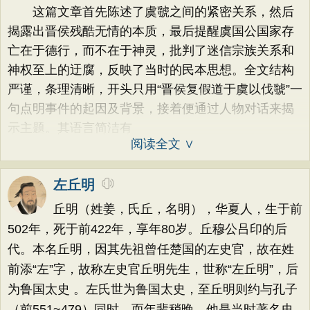
这篇文章首先陈述了虞虢之间的紧密关系，然后
揭露出晋侯残酷无情的本质，最后提醒虞国公国家存
亡在于德行，而不在于神灵，批判了迷信宗族关系和
神权至上的迂腐，反映了当时的民本思想。全文结构
严谨，条理清晰，开头只用“晋侯复假道于虞以伐虢”一
句点明事件的起因及背景，接着便通过人物对话来揭
示主题。其语言简洁有
阅读全文 ∨
左丘明
丘明（姓姜，氏丘，名明），华夏人，生于前
502年，死于前422年，享年80岁。丘穆公吕印的后
代。本名丘明，因其先祖曾任楚国的左史官，故在姓
前添“左”字，故称左史官丘明先生，世称“左丘明”，后
为鲁国太史 。左氏世为鲁国太史，至丘明则约与孔子
（前551~479）同时，而年辈稍晚。他是当时著名史