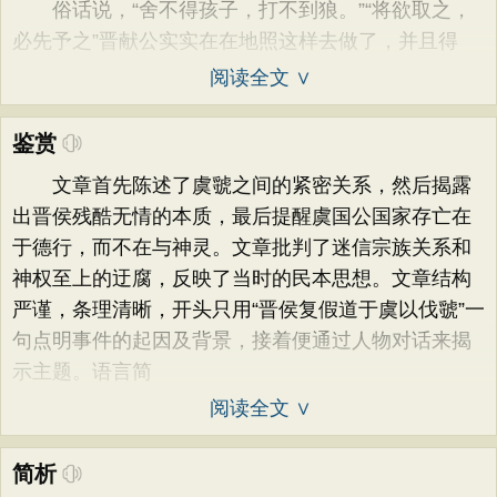
俗话说，“舍不得孩子，打不到狼。”“将欲取之，
必先予之”晋献公实实在在地照这样去做了，并且得
阅读全文 ∨
鉴赏
文章首先陈述了虞虢之间的紧密关系，然后揭露
出晋侯残酷无情的本质，最后提醒虞国公国家存亡在
于德行，而不在与神灵。文章批判了迷信宗族关系和
神权至上的迂腐，反映了当时的民本思想。文章结构
严谨，条理清晰，开头只用“晋侯复假道于虞以伐虢”一
句点明事件的起因及背景，接着便通过人物对话来揭
示主题。语言简
阅读全文 ∨
简析