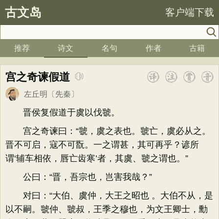
古文岛
客户端下载
推荐
诗文
名句
作者
古籍
宫之奇谏假道
左丘明
〔先秦〕
晋侯复假道于虞以伐虢。
宫之奇谏曰：“虢，虞之表也。虢亡，虞必从之。
晋不可启，寇不可翫。一之谓甚，其可再乎？谚所
谓‘辅车相依，唇亡齿寒’者，其虞、虢之谓也。”
公曰：“晋，吾宗也，岂害我哉？”
对曰：“大伯、虞仲，大王之昭也 。大伯不从，是
以不嗣。虢仲、虢叔，王季之穆也，为文王卿士，勳